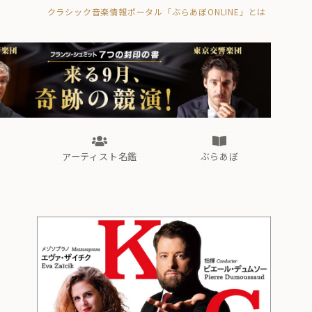
クラシック音楽情報ポータル「ぶらあぼONLINE」とは
の封印の書》
海外公演
FROM編集部
眺望
ぶらあぼブラス！
フォルテピアノ・オデッセイ
アーティスト名鑑
ぶらあぼ
の封印の書》
海外公演
FROM編集部
眺望
ぶらあぼブラス！
フォルテピアノ・オデッセイ