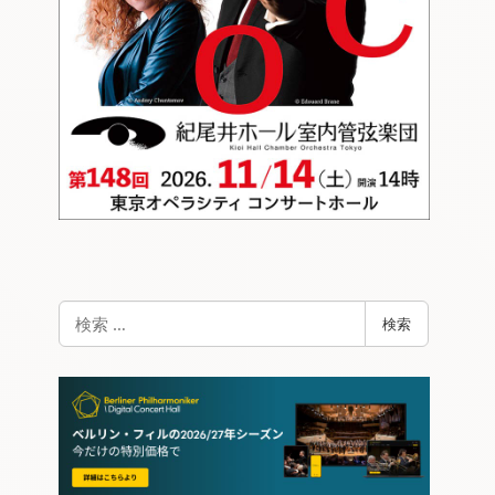
検
検索
索