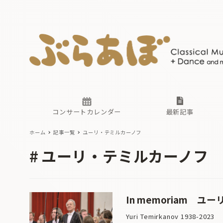
ニュース
ヤマハホ
番組一覧
東京・関
ぶらあぼ
現場のプ
古楽とそ
無料ライ
あ
か
過去の連
コンサートカレンダー
最新記事
ホーム
記事一覧
ユーリ・テミルカーノフ
ニュース
ヤマハホ
番組一覧
東京・関
ぶらあぼ
ユーリ・テミルカーノフ
現場のプ
古楽とそ
無料ライ
あ
か
過去の連
In memoriam 
Yuri Temirkanov 1938-2