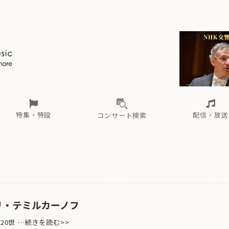
ール
（毎月更新）
東
電子版（無料・月刊）
トピックス
関西
フェスタサマーミューザKAWASAKI 2026
北海道・東北
注目公演
配布場所
インタビュー
中部
定期購読
中国・四国
CD新譜
N響＆東響 《7つ
九州・沖縄
書籍近刊
ロが推す！間違いないオーケストラコンサート
過去の特集
の先と
ブ配信スケジュール
さ
オーケストラの楽屋から
た
な
有料ライブ配信スケジュール
は
ま
や
海の向こうの音楽家
ら
わ
Aからの
載
特集・特設
配信・放送
コンサート検索
ール
（毎月更新）
東
電子版（無料・月刊）
トピックス
関西
フェスタサマーミューザKAWASAKI 2026
北海道・東北
注目公演
配布場所
インタビュー
中部
定期購読
中国・四国
CD新譜
N響＆東響 《7つ
九州・沖縄
書籍近刊
ロが推す！間違いないオーケストラコンサート
過去の特集
の先と
ブ配信スケジュール
さ
オーケストラの楽屋から
た
な
有料ライブ配信スケジュール
は
ま
や
海の向こうの音楽家
ら
わ
Aからの
載
ユーリ・テミルカーノフ
023 20世 …続きを読む>>