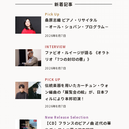
新着記事
Pick Up
桑原志織 ピアノ・リサイタル
－オール・ショパン・プログラム－
2026年8月7日
INTERVIEW
ファビオ・ルイージが語る 《オラト
リオ「7つの封印の書」》
2026年8月7日
PICK UP
伝統楽器を用いたカーチュン・ウォ
ン編曲の「展覧会の絵」が、日本フ
ィルにより本邦初演！
2026年8月7日
New Release Selection
【CD】フランスのピアノ曲 近代の華