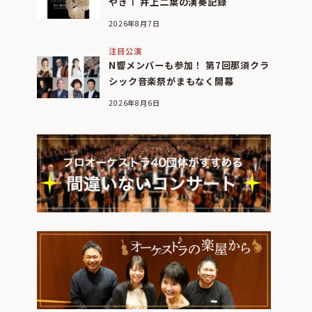
やぎⅠ 井上二葉の演奏記録
2026年8月7日
注目公演
N響メンバーも参加！ 第7回那須クラ
シック音楽祭がまもなく開幕
2026年8月6日