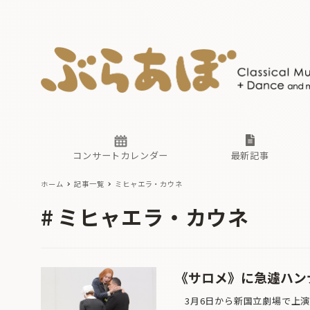
ニュース
ヤマハホ
番組一覧
東京・関
ぶらあぼ
現場のプ
古楽とそ
無料ライ
あ
か
過去の連
コンサートカレンダー
最新記事
ホーム
記事一覧
ミヒャエラ・カウネ
ニュース
ヤマハホ
番組一覧
東京・関
ぶらあぼ
ミヒャエラ・カウネ
現場のプ
古楽とそ
無料ライ
あ
か
過去の連
《サロメ》に急遽ハン
3月6日から新国立劇場で上演