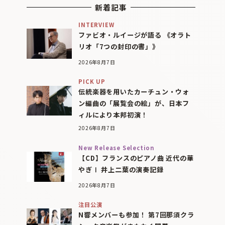
新着記事
INTERVIEW
ファビオ・ルイージが語る 《オラト
リオ「7つの封印の書」》
2026年8月7日
PICK UP
伝統楽器を用いたカーチュン・ウォ
ン編曲の「展覧会の絵」が、日本フ
ィルにより本邦初演！
2026年8月7日
New Release Selection
【CD】フランスのピアノ曲 近代の華
やぎⅠ 井上二葉の演奏記録
2026年8月7日
注目公演
N響メンバーも参加！ 第7回那須クラ