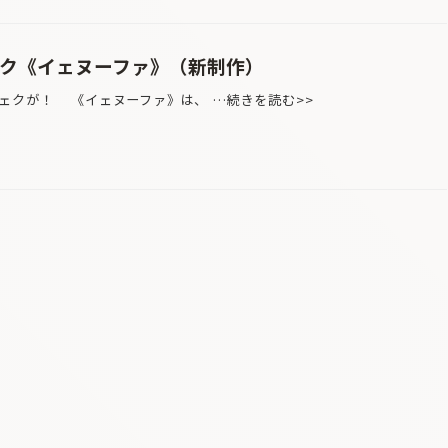
ェク《イェヌーファ》（新制作）
クが！ 《イェヌーファ》は、 …続きを読む>>