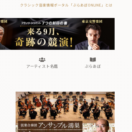
クラシック音楽情報ポータル「ぶらあぼONLINE」とは
の封印の書》
海外公演
FROM編集部
眺望
ぶらあぼブラス！
フォルテピアノ・オデッセイ
アーティスト名鑑
ぶらあぼ
の封印の書》
海外公演
FROM編集部
眺望
ぶらあぼブラス！
フォルテピアノ・オデッセイ