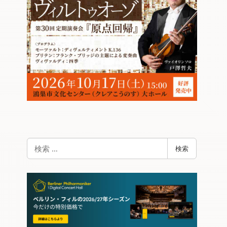
検
検索
索