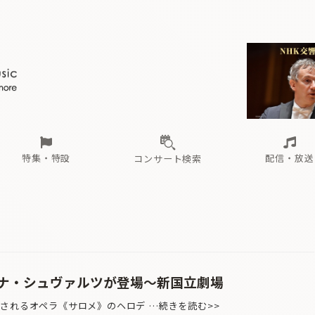
ール
（毎月更新）
東
電子版（無料・月刊）
トピックス
関西
フェスタサマーミューザKAWASAKI 2026
北海道・東北
注目公演
配布場所
インタビュー
中部
定期購読
中国・四国
CD新譜
N響＆東響 《7つ
九州・沖縄
書籍近刊
ロが推す！間違いないオーケストラコンサート
過去の特集
の先と
ブ配信スケジュール
さ
オーケストラの楽屋から
た
な
有料ライブ配信スケジュール
は
ま
や
海の向こうの音楽家
ら
わ
Aからの
載
特集・特設
配信・放送
コンサート検索
ール
（毎月更新）
東
電子版（無料・月刊）
トピックス
関西
フェスタサマーミューザKAWASAKI 2026
北海道・東北
注目公演
配布場所
インタビュー
中部
定期購読
中国・四国
CD新譜
N響＆東響 《7つ
九州・沖縄
書籍近刊
ロが推す！間違いないオーケストラコンサート
過去の特集
の先と
ブ配信スケジュール
さ
オーケストラの楽屋から
た
な
有料ライブ配信スケジュール
は
ま
や
海の向こうの音楽家
ら
わ
Aからの
載
ナ・シュヴァルツが登場〜新国立劇場
されるオペラ《サロメ》のヘロデ …続きを読む>>