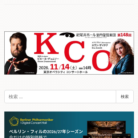
検
検索
索