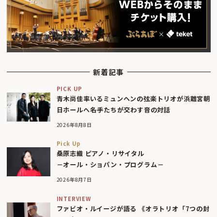
新着記事
PICK UP
青木尚佳率いるミュンヘンの弦楽トリオが浜離宮朝
日ホールへ――名手たちが交わす音の対話
2026年8月8日
Pick Up
桑原志織 ピアノ・リサイタル
－オール・ショパン・プログラム－
2026年8月7日
INTERVIEW
ファビオ・ルイージが語る 《オラトリオ「7つの封