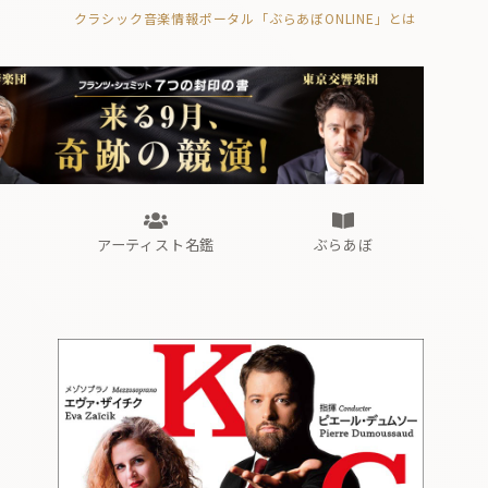
クラシック音楽情報ポータル「ぶらあぼONLINE」とは
の封印の書》
海外公演
FROM編集部
眺望
ぶらあぼブラス！
フォルテピアノ・オデッセイ
アーティスト名鑑
ぶらあぼ
の封印の書》
海外公演
FROM編集部
眺望
ぶらあぼブラス！
フォルテピアノ・オデッセイ