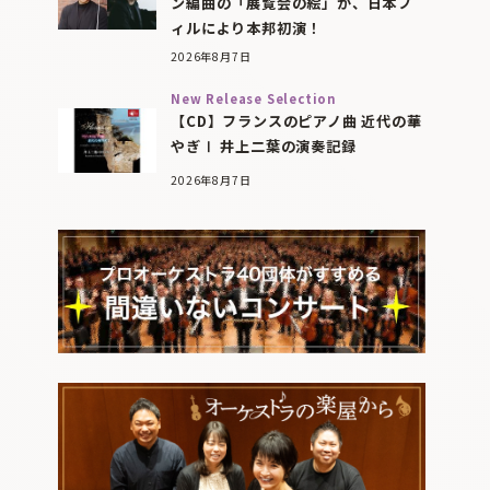
ン編曲の「展覧会の絵」が、日本フ
ィルにより本邦初演！
2026年8月7日
New Release Selection
【CD】フランスのピアノ曲 近代の華
やぎⅠ 井上二葉の演奏記録
2026年8月7日