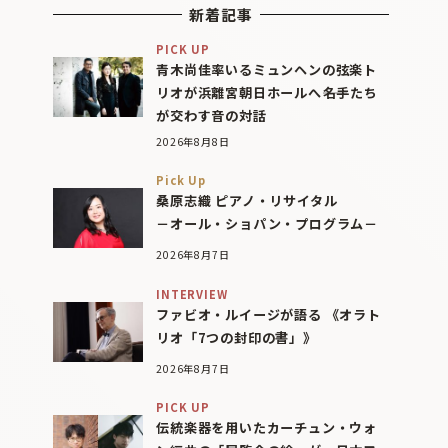
新着記事
PICK UP
青木尚佳率いるミュンヘンの弦楽ト
リオが浜離宮朝日ホールへ――名手たち
が交わす音の対話
2026年8月8日
Pick Up
桑原志織 ピアノ・リサイタル
－オール・ショパン・プログラム－
2026年8月7日
INTERVIEW
ファビオ・ルイージが語る 《オラト
リオ「7つの封印の書」》
2026年8月7日
PICK UP
伝統楽器を用いたカーチュン・ウォ