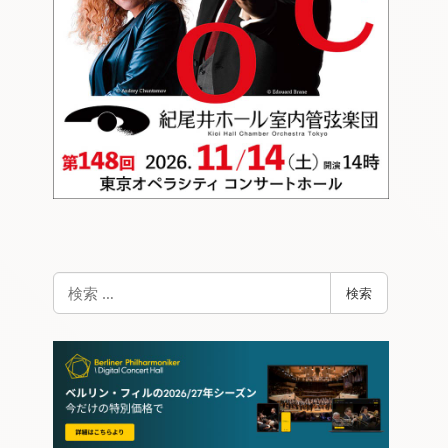
検
検索
索