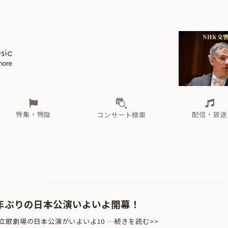
ール
（毎月更新）
東
電子版（無料・月刊）
トピックス
関西
フェスタサマーミューザKAWASAKI 2026
北海道・東北
注目公演
配布場所
インタビュー
中部
定期購読
中国・四国
CD新譜
N響＆東響 《7つ
九州・沖縄
書籍近刊
ロが推す！間違いないオーケストラコンサート
過去の特集
の先と
ブ配信スケジュール
さ
オーケストラの楽屋から
た
な
有料ライブ配信スケジュール
は
ま
や
海の向こうの音楽家
ら
わ
Aからの
載
特集・特設
配信・放送
コンサート検索
ール
（毎月更新）
東
電子版（無料・月刊）
トピックス
関西
フェスタサマーミューザKAWASAKI 2026
北海道・東北
注目公演
配布場所
インタビュー
中部
定期購読
中国・四国
CD新譜
N響＆東響 《7つ
九州・沖縄
書籍近刊
ロが推す！間違いないオーケストラコンサート
過去の特集
の先と
ブ配信スケジュール
さ
オーケストラの楽屋から
た
な
有料ライブ配信スケジュール
は
ま
や
海の向こうの音楽家
ら
わ
Aからの
載
9年ぶりの日本公演いよいよ開幕！
歌劇場の日本公演がいよいよ10 …続きを読む>>