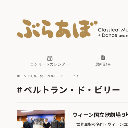
ニュース
ヤマハホ
番組一覧
東京・関
ぶらあぼ
現場のプ
古楽とそ
無料ライ
あ
か
過去の連
コンサートカレンダー
最新記事
ホーム
記事一覧
ベルトラン・ド・ビリー
ニュース
ヤマハホ
番組一覧
東京・関
ぶらあぼ
ベルトラン・ド・ビリー
現場のプ
古楽とそ
無料ライ
あ
か
過去の連
ウィーン国立歌劇場 
世界屈指の名門・ウィーン国立