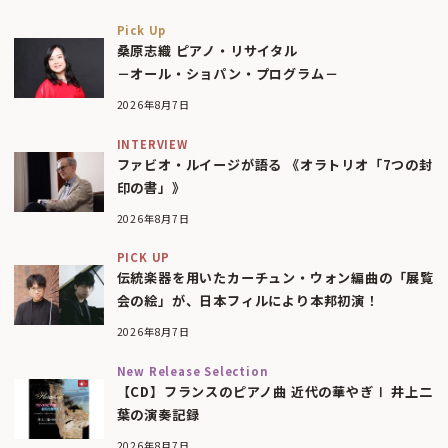
Pick Up
桑原志織 ピアノ・リサイタル
－オール・ショパン・プログラム－
2026年8月7日
INTERVIEW
ファビオ・ルイージが語る 《オラトリオ「7つの封
印の書」》
2026年8月7日
PICK UP
伝統楽器を用いたカーチュン・ウォン編曲の「展覧
会の絵」が、日本フィルにより本邦初演！
2026年8月7日
New Release Selection
【CD】フランスのピアノ曲 近代の華やぎⅠ 井上二
葉の演奏記録
2026年8月7日