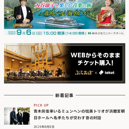
新着記事
PICK UP
青木尚佳率いるミュンヘンの弦楽トリオが浜離宮朝
日ホールへ――名手たちが交わす音の対話
2026年8月8日