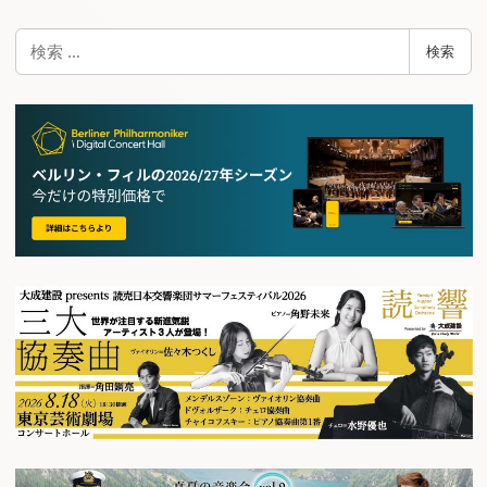
検
検索
索