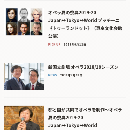
オペラ夏の祭典2019-20
Japan↔Tokyo↔World プッチーニ
《トゥーランドット》（東京文化会館
公演）
PICK UP
2019年6月12日
新国立劇場 オペラ2018/19シーズン
NEWS
2018年2月18日
都と国が共同でオペラを制作〜オペラ
夏の祭典2019-20
Japan↔Tokyo↔World