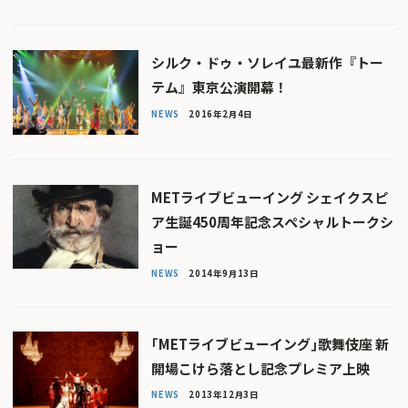
シルク・ドゥ・ソレイユ最新作『トー
テム』東京公演開幕！
NEWS
2016年2月4日
METライブビューイング シェイクスピ
ア生誕450周年記念スペシャルトークシ
ョー
NEWS
2014年9月13日
｢METライブビューイング｣歌舞伎座 新
開場こけら落とし記念プレミア上映
NEWS
2013年12月3日