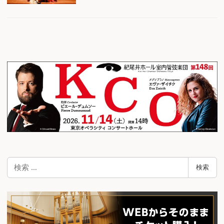
検
検索
索