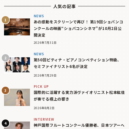
人気の記事
NEWS
あの感動をスクリーンで再び！ 第19回ショパンコ
ンクールの映画“ショパコンシネマ”が10月2日公
開決定
2026年7月31日
NEWS
第50回ピティナ・ピアノコンペティション特級、
セミファイナリスト6名が決定
2026年7月29日
PICK UP
国際的に活躍する実力派ヴァイオリニスト松本紘佳
が奏でる極上の響き
2026年8月2日
INTERVIEW
神戸国際フルートコンクール優勝者、日本ツアーへ