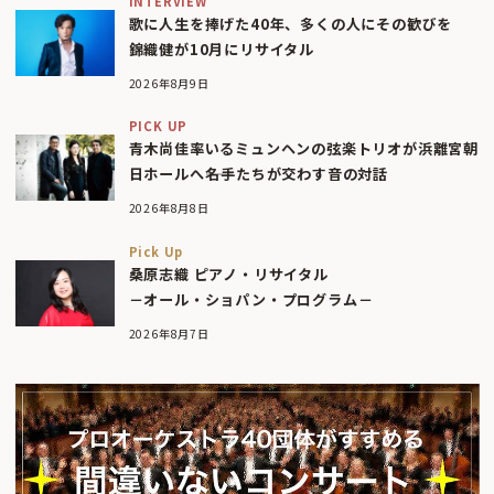
INTERVIEW
歌に人生を捧げた40年、多くの人にその歓びを
錦織健が10月にリサイタル
2026年8月9日
PICK UP
青木尚佳率いるミュンヘンの弦楽トリオが浜離宮朝
日ホールへ――名手たちが交わす音の対話
2026年8月8日
Pick Up
桑原志織 ピアノ・リサイタル
－オール・ショパン・プログラム－
2026年8月7日