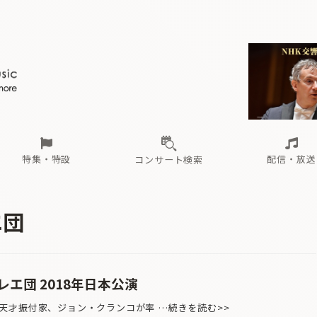
ール
（毎月更新）
東
電子版（無料・月刊）
トピックス
関西
フェスタサマーミューザKAWASAKI 2026
北海道・東北
注目公演
配布場所
インタビュー
中部
定期購読
中国・四国
CD新譜
N響＆東響 《7つ
九州・沖縄
書籍近刊
ロが推す！間違いないオーケストラコンサート
過去の特集
の先と
ブ配信スケジュール
さ
オーケストラの楽屋から
た
な
有料ライブ配信スケジュール
は
ま
や
海の向こうの音楽家
ら
わ
Aからの
載
特集・特設
配信・放送
コンサート検索
ール
（毎月更新）
東
電子版（無料・月刊）
トピックス
関西
フェスタサマーミューザKAWASAKI 2026
北海道・東北
注目公演
配布場所
インタビュー
中部
定期購読
中国・四国
CD新譜
N響＆東響 《7つ
九州・沖縄
書籍近刊
エ団
ロが推す！間違いないオーケストラコンサート
過去の特集
の先と
ブ配信スケジュール
さ
オーケストラの楽屋から
た
な
有料ライブ配信スケジュール
は
ま
や
海の向こうの音楽家
ら
わ
Aからの
載
エ団 2018年日本公演
才振付家、ジョン・クランコが率 …続きを読む>>