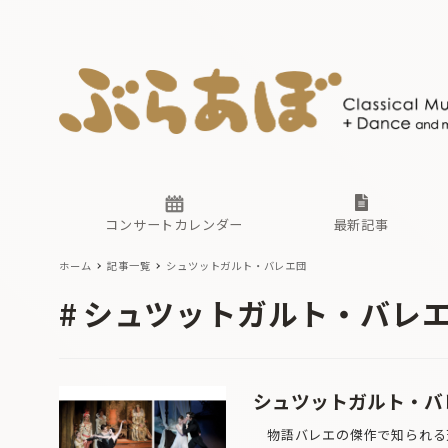
ニュース
ヤマハホ
番組一覧
東京・関
ぶらあぼ
現場のプ
古楽とそ
無料ライ
あ
か
過去の連
コンサートカレンダー
最新記事
ホーム
記事一覧
シュツットガルト・バレエ団
ニュース
ヤマハホ
番組一覧
東京・関
ぶらあぼ
シュツットガルト・バレ
現場のプ
古楽とそ
無料ライ
あ
か
過去の連
シュツットガルト・バレ
物語バレエの傑作で知られる天