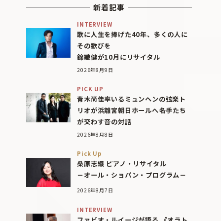
新着記事
INTERVIEW
歌に人生を捧げた40年、多くの人に
その歓びを
錦織健が10月にリサイタル
2026年8月9日
PICK UP
青木尚佳率いるミュンヘンの弦楽ト
リオが浜離宮朝日ホールへ――名手たち
が交わす音の対話
2026年8月8日
Pick Up
桑原志織 ピアノ・リサイタル
－オール・ショパン・プログラム－
2026年8月7日
INTERVIEW
ファビオ・ルイージが語る 《オラト