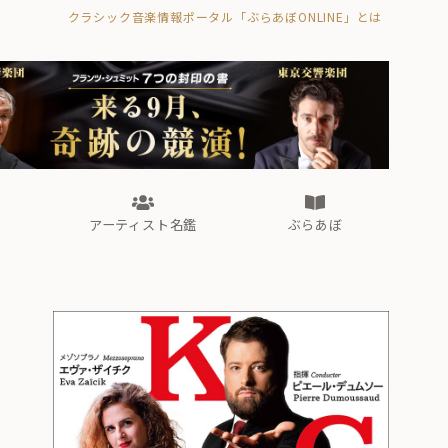
クラシック音楽情報ポータル「ぶらあぼONLINE」とは
の封印の書》
海外公演
FROM編集部
眺望
ぶらあぼブラス！
フォルテピアノ・オデッセイ
アーティスト名鑑
ぶらあぼ
の封印の書》
海外公演
FROM編集部
眺望
ぶらあぼブラス！
フォルテピアノ・オデッセイ