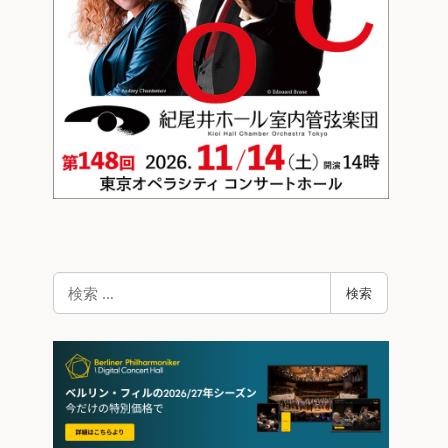
検
検索
索