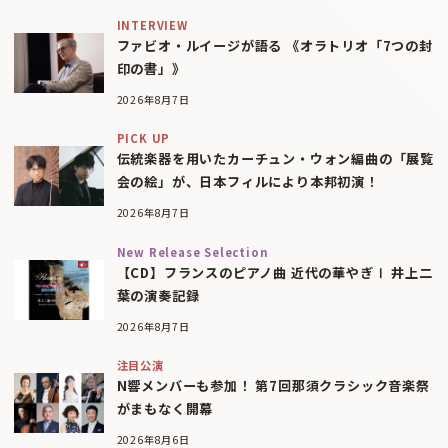
INTERVIEW
ファビオ・ルイージが語る 《オラトリオ「7つの封
印の書」》
2026年8月7日
PICK UP
伝統楽器を用いたカーチュン・ウォン編曲の「展覧
会の絵」が、日本フィルにより本邦初演！
2026年8月7日
New Release Selection
【CD】フランスのピアノ曲 近代の華やぎⅠ 井上二
葉の演奏記録
2026年8月7日
注目公演
N響メンバーも参加！ 第7回那須クラシック音楽祭
がまもなく開幕
2026年8月6日