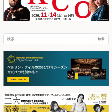
検
検索
索