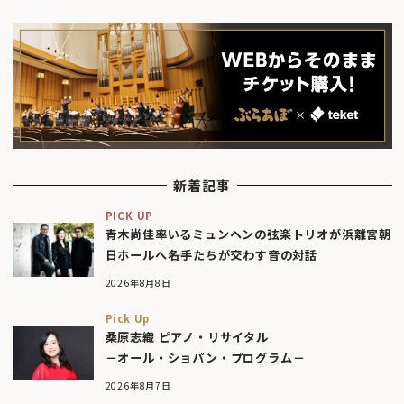
新着記事
PICK UP
青木尚佳率いるミュンヘンの弦楽トリオが浜離宮朝
日ホールへ――名手たちが交わす音の対話
2026年8月8日
Pick Up
桑原志織 ピアノ・リサイタル
－オール・ショパン・プログラム－
2026年8月7日