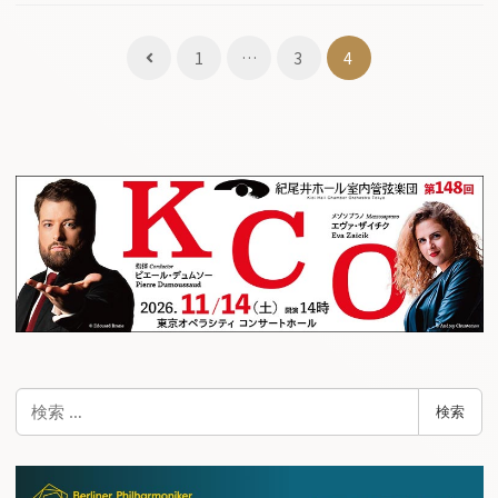
投
1
…
3
4
稿
ナ
ビ
ゲ
ー
シ
ョ
ン
検
検索
索