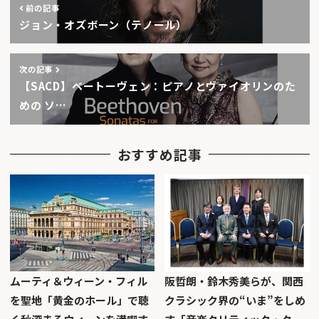
前の記事
ジョン・オズボーン（テノール）
次の記事
【SACD】ベートーヴェン：ピアノとヴァイオリンのた
めの ソ…
おすすめ記事
ムーティ＆ウィーン・フィル
阪哲朗・鈴木秀美らが、関西
を聖地「黄金のホール」で聴
クラシック界の“いま”をしめ