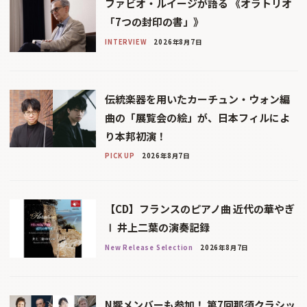
ファビオ・ルイージが語る 《オラトリオ
「7つの封印の書」》
INTERVIEW
2026年8月7日
伝統楽器を用いたカーチュン・ウォン編
曲の「展覧会の絵」が、日本フィルによ
り本邦初演！
PICK UP
2026年8月7日
【CD】フランスのピアノ曲 近代の華やぎ
Ⅰ 井上二葉の演奏記録
New Release Selection
2026年8月7日
N響メンバーも参加！ 第7回那須クラシッ