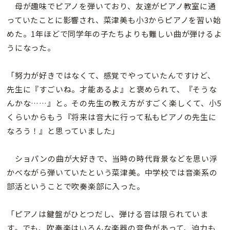
母が趣味でピアノを弾いており、友達がピアノ教室に通
っていたことに影響され、菜津美も小3からピアノを習い始
めた。1年ほどで同学年の子たちよりも難しい曲が弾けるよ
うになった。
「努力が好きではなくて、感覚でやっていたんですけど、
先生に『すごいね。才能あるよ』と褒められて、『そうな
んかな……』と。その先生の教え方がすごく楽しくて、小5
くらいからもう『将来は音大に行って私もピアノの先生に
なろう！』と思っていました」
ショパンの曲が大好きで、当時の時代背景などを思い浮
かべながら弾いていたという菜津美。中学校では音楽系の
部活ということで吹奏楽部に入った。
「ピアノは鍵盤がひとつだし、弾ける音は限られていま
す。でも、吹奏楽はいろんな楽器の音色があって、迫力も