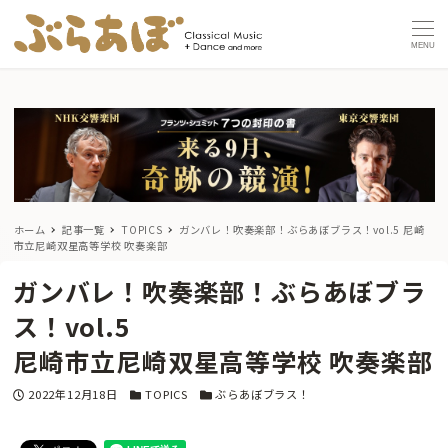
MENU
ホーム
記事一覧
TOPICS
ガンバレ！吹奏楽部！ぶらあぼブラス！vol.5
尼崎
市立尼崎双星高等学校 吹奏楽部
ガンバレ！吹奏楽部！ぶらあぼブラ
ス！vol.5
尼崎市立尼崎双星高等学校 吹奏楽部
投稿日
カテゴリー
カテゴリー
2022年12月18日
TOPICS
ぶらあぼブラス！