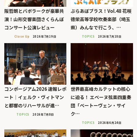
阪哲朗とバボラークが豪華共
ぶらあぼブラス！Vol.48 花咲
演！山形交響楽団さくらんぼ
徳栄高等学校吹奏楽部（埼玉
コンサート公演レビュー
県）みんなで行こう、…
Close Up
2026年7月19日
TOPICS
2026年7月18日
コンポージアム2026 速報レポ
世界最高峰カルテットの核心
ート｜イェルク・ヴィトマン
に迫る！ エベーヌ弦楽四重奏
と都響のリハーサルが進…
団「ベートーヴェン・サイ
ク…
TOPICS
2026年7月8日
TOPICS
2026年6月24日