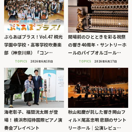
ぶらあぼブラス！Vol.47 桐光
開場前のひとときを彩る祝祭
学園中学校・高等学校吹奏楽
の響き――40周年・サントリーホ
部（神奈川県）「コン…
ールのパイプオルゴール…
TOPICS
2026年6月18日
TOPICS
2026年6月17日
海老彰子、福間洸太朗 が登
秋山和慶が託した響き――岡山フ
場！ 横浜市招待国際ピアノ演
ィル×尾高忠明 悲願のサント
奏会プレイベント
リーホール｜公演レビュ…