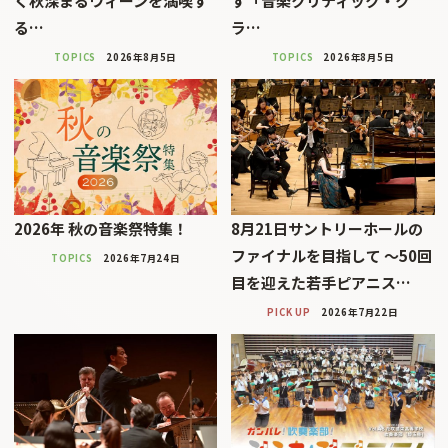
く秋深まるウィーンを満喫す
す「音楽クリティック・ク
る…
ラ…
TOPICS
2026年8月5日
TOPICS
2026年8月5日
2026年 秋の音楽祭特集！
8月21日サントリーホールの
ファイナルを目指して 〜50回
TOPICS
2026年7月24日
目を迎えた若手ピアニス…
PICK UP
2026年7月22日