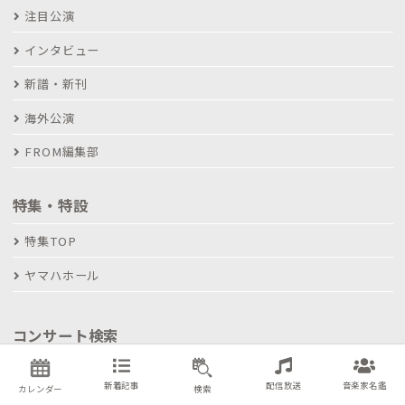
注目公演
インタビュー
新譜・新刊
海外公演
FROM編集部
特集・特設
特集TOP
ヤマハホール
コンサート検索
新着記事
配信放送
音楽家名鑑
おうちで観る・聴く
カレンダー
検索