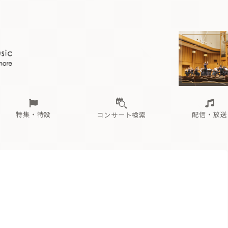
ール
（毎月更新）
東
電子版（無料・月刊）
トピックス
関西
フェスタサマーミューザKAWASAKI 2026
北海道・東北
注目公演
配布場所
インタビュー
中部
定期購読
中国・四国
CD新譜
N響＆東響 《7つ
九州・沖縄
書籍近刊
ロが推す！間違いないオーケストラコンサート
過去の特集
の先と
ブ配信スケジュール
さ
オーケストラの楽屋から
た
な
有料ライブ配信スケジュール
は
ま
や
海の向こうの音楽家
ら
わ
Aからの
載
特集・特設
配信・放送
コンサート検索
ール
（毎月更新）
東
電子版（無料・月刊）
トピックス
関西
フェスタサマーミューザKAWASAKI 2026
北海道・東北
注目公演
配布場所
インタビュー
中部
定期購読
中国・四国
CD新譜
N響＆東響 《7つ
九州・沖縄
書籍近刊
）
ロが推す！間違いないオーケストラコンサート
過去の特集
の先と
ブ配信スケジュール
さ
オーケストラの楽屋から
た
な
有料ライブ配信スケジュール
は
ま
や
海の向こうの音楽家
ら
わ
Aからの
載