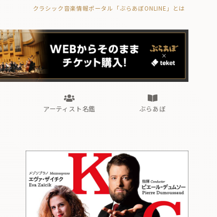
クラシック音楽情報ポータル「ぶらあぼONLINE」とは
の封印の書》
海外公演
FROM編集部
眺望
ぶらあぼブラス！
フォルテピアノ・オデッセイ
アーティスト名鑑
ぶらあぼ
の封印の書》
海外公演
FROM編集部
眺望
ぶらあぼブラス！
フォルテピアノ・オデッセイ