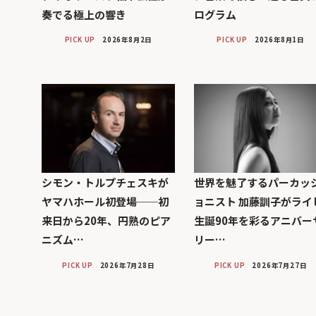
奏でる極上の響き
ログラム
PICK UP
2026年8月2日
PICK UP
2026年8月1日
シモン・トルプチェスキが
世界を魅了するパーカッ
ヤマハホール初登場──初
ョニスト 加藤訓子がライ
来日から20年、円熟のピア
生誕90年を彩るアニバー
ニズム…
リー…
PICK UP
2026年7月28日
PICK UP
2026年7月27日