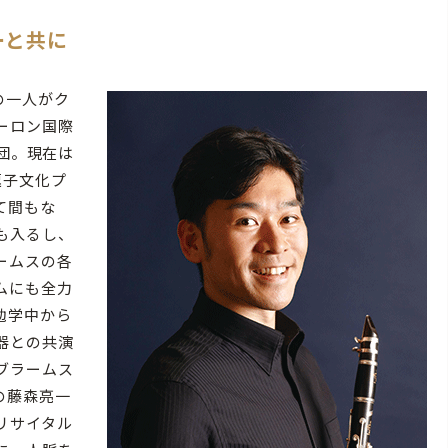
ーと共に
の一人がク
ーロン国際
入団。現在は
逗子文化プ
て間もな
も入るし、
ームスの各
ムにも全力
勉学中から
器との共演
ブラームス
の藤森亮一
リサイタル