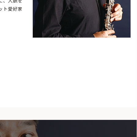
に、人脈を
ット愛好家