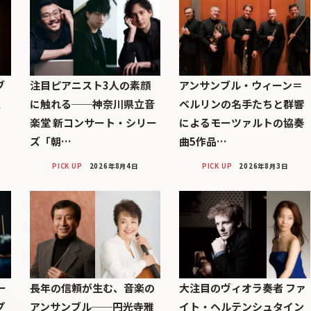
ブ
注目ピアニスト3人の素顔
アンサンブル・ウィーン＝
巨
に触れる──神奈川県立音
ベルリンの名手たちと群響
楽堂 新コンサート・シリー
によるモーツァルトの協奏
ズ「朝…
曲5作品…
PICK UP
2026年8月4日
PICK UP
2026年8月3日
ー
長年の信頼が生む、音楽の
大注目のヴィオラ奏者 ファ
プ
アンサンブル──円光寺雅
イト・ヘルテンシュタイン