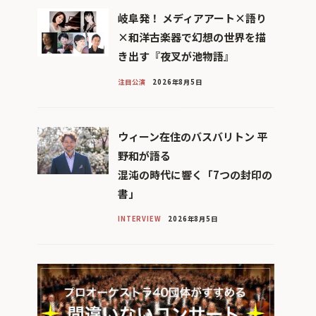
岐阜発！ メディアアート×語り
×和洋古楽器で幻想の世界を描
き出す『夜叉が池物語』
注目公演
2026年8月5日
ウィーン在住のバスバリトン 平
野和が語る
混沌の時代に響く「7つの封印の
書」
INTERVIEW
2026年8月5日