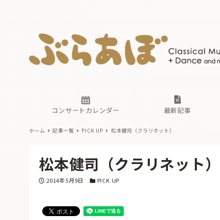
ニュース
ヤマハホ
番組一覧
東京・関
ぶらあぼ
現場のプ
古楽とそ
無料ライ
あ
か
過去の連
コンサートカレンダー
最新記事
ホーム
記事一覧
PICK UP
松本健司（クラリネット）
ニュース
ヤマハホ
番組一覧
東京・関
ぶらあぼ
松本健司（クラリネット
現場のプ
古楽とそ
無料ライ
あ
か
投稿日
カテゴリー
2014年5月9日
PICK UP
過去の連