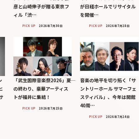
彦と山崎伸子が贈る東京フ
が日経ホールでリサイタル
ィル「渋…
を開催…
PICK UP
2026年7月30日
PICK UP
2026年7月28日
シ
「武生国際音楽祭2026」――夏
音楽の地平を切り拓く「サ
ヒ
の終わり、豪華アーティス
ントリーホール サマーフェ
サ
トが福井に集結！
スティバル」、今年は開館
40周…
PICK UP
2026年7月25日
PICK UP
2026年7月24日