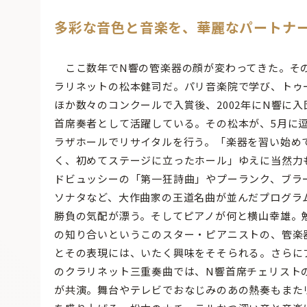
多彩な音色と音楽を、華麗なパートナ
ここ数年でN響の管楽器の顔が変わってきた。そ
ラリネットの松本健司だ。パリ音楽院で学び、トゥ
ほか数々のコンクールで入賞後、2002年にN響に
首席奏者として活躍している。その松本が、5月に
ラザホールでリサイタルを行う。「楽器を習い始め
く、初めてステージに立ったホール」ゆえに当然力
ドビュッシーの「第一狂詩曲」やプーランク、ブラ
ソナタなど、大作曲家の王道名曲が並んだプログラ
勝負の気配が漂う。そしてピアノが何と横山幸雄。
の知り合いというこのスター・ピアニストの、管楽
とその表現には、いたく興味をそそられる。さらに
のクラリネット三重奏曲では、N響首席チェリスト
が共演。舞台やテレビでおなじみのあの熱奏もまた