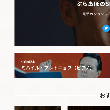
ぶらあぼのS
最新のクラシッ
Tw
前の記事
ミハイル・プレトニョフ（ピアノ）
お