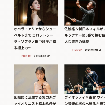
オペラ・アリアからシュー
佐渡裕＆新日本フィルが
ベルトまで コロラトゥー
ルックナー第5番で挑む
ラ・ソプラノ田中彩子が贈
大な響きの構築
る極上の…
PICK UP
2026年8月5日
PICK UP
2026年8月6日
国際的に活躍する実力派ヴ
ヴィオッティ×東響 ウィ
ァイオリニスト松本紘佳が
ン音楽の核心へ迫る古典