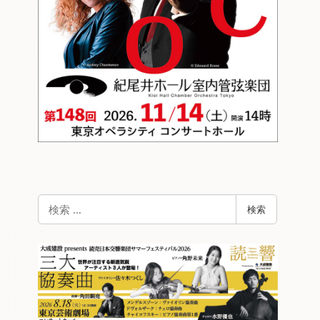
検
検索
索