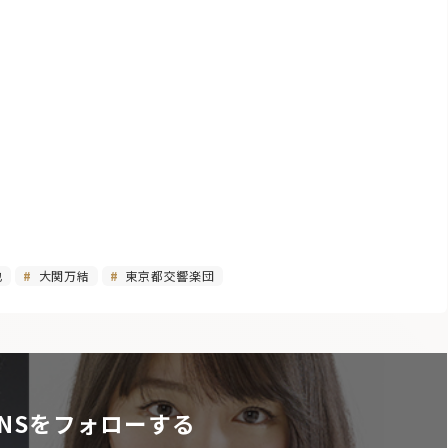
也
大関万結
東京都交響楽団
NSをフォローする