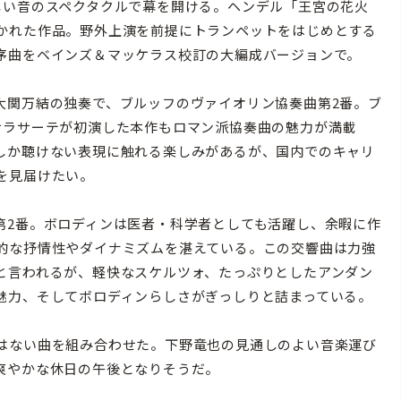
い音のスペクタクルで幕を開ける。ヘンデル「王宮の花火
かれた作品。野外上演を前提にトランペットをはじめとする
序曲をベインズ＆マッケラス校訂の大編成バージョンで。
関万結の独奏で、ブルッフのヴァイオリン協奏曲第2番。ブ
サラサーテが初演した本作もロマン派協奏曲の魅力が満載
しか聴けない表現に触れる楽しみがあるが、国内でのキャリ
を見届けたい。
2番。ボロディンは医者・科学者としても活躍し、余暇に作
的な抒情性やダイナミズムを湛えている。この交響曲は力強
と言われるが、軽快なスケルツォ、たっぷりとしたアンダン
魅力、そしてボロディンらしさがぎっしりと詰まっている。
はない曲を組み合わせた。下野竜也の見通しのよい音楽運び
爽やかな休日の午後となりそうだ。