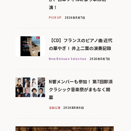
演！
PICK UP
2026年8月7日
【CD】フランスのピアノ曲 近代
の華やぎⅠ 井上二葉の演奏記録
New Release Selection
2026年8月7日
N響メンバーも参加！ 第7回那須
クラシック音楽祭がまもなく開
幕
注目公演
2026年8月6日