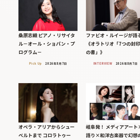
桑原志織 ピアノ・リサイタ
ファビオ・ルイージが語
ル－オール・ショパン・プ
《オラトリオ「7つの封
ログラム－
の書」》
Pick Up
2026年8月7日
INTERVIEW
2026年8月7日
オペラ・アリアからシュー
岐阜発！ メディアアート
ベルトまで コロラトゥー
語り×和洋古楽器で幻想