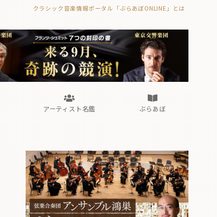
クラシック音楽情報ポータル「ぶらあぼONLINE」とは
の封印の書》
海外公演
FROM編集部
眺望
ぶらあぼブラス！
フォルテピアノ・オデッセイ
アーティスト名鑑
ぶらあぼ
の封印の書》
海外公演
FROM編集部
眺望
ぶらあぼブラス！
フォルテピアノ・オデッセイ