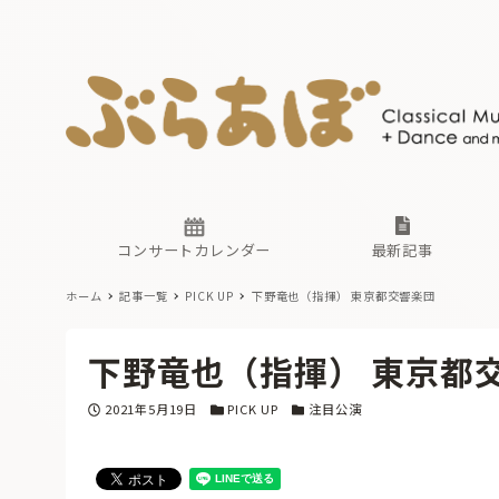
ニュース
ヤマハホ
番組一覧
東京・関
ぶらあぼ
現場のプ
古楽とそ
無料ライ
あ
か
過去の連
コンサートカレンダー
最新記事
ホーム
記事一覧
PICK UP
下野竜也（指揮） 東京都交響楽団
ニュース
ヤマハホ
番組一覧
東京・関
ぶらあぼ
下野竜也（指揮） 東京都
現場のプ
古楽とそ
無料ライ
あ
か
投稿日
カテゴリー
カテゴリー
2021年5月19日
PICK UP
注目公演
過去の連