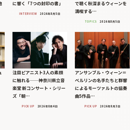
池
に響く「7つの封印の書」
で聴く秋深まるウィーンを
満喫する…
INTERVIEW
2026年8月5日
TOPICS
2026年8月5日
ュ
注目ピアニスト3人の素顔
アンサンブル・ウィーン＝
に触れる──神奈川県立音
ベルリンの名手たちと群響
楽堂 新コンサート・シリー
によるモーツァルトの協奏
ズ「朝…
曲5作品…
PICK UP
2026年8月4日
PICK UP
2026年8月3日