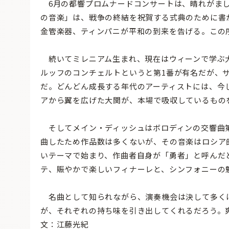
6月の都響プロムナードコンサートは、晴れがまし
の音楽」は、戦争の終結を祝賀する式典のために書
金管楽器、ティンパニが平和の到来を告げる。この
続いてミレニアム生まれ、現在はウィーンで学ぶ大
ルッフのコンチェルトというと第1番が有名だが、
だ。どんどん成長する年代のアーティストには、今
アから翼を広げた大関が、本場で吸収しているもの
そしてメイン・ディッシュはボロディンの交響曲第
曲したため作品数は多くないが、その音楽はロシア
いテーマで始まり、作曲者自身が「勇者」と呼んだ
テ、賑やかで楽しいフィナーレと、シンフォニーの
名曲として知られながら、演奏機会は決して多く
が、それぞれの持ち味を引き出してくれるだろう。
文：江藤光紀