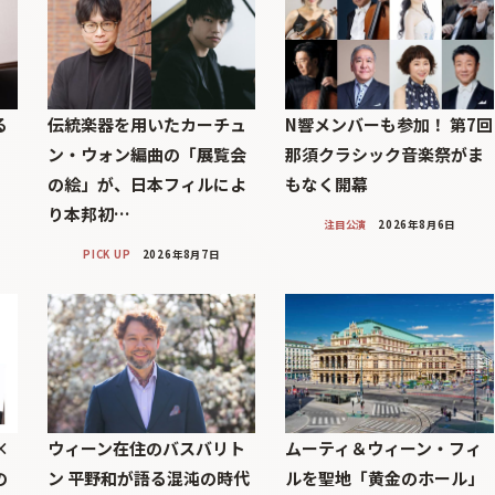
る
伝統楽器を用いたカーチュ
N響メンバーも参加！ 第7回
印
ン・ウォン編曲の「展覧会
那須クラシック音楽祭がま
の絵」が、日本フィルによ
もなく開幕
り本邦初…
注目公演
2026年8月6日
PICK UP
2026年8月7日
×
ウィーン在住のバスバリト
ムーティ＆ウィーン・フィ
の
ン 平野和が語る混沌の時代
ルを聖地「黄金のホール」