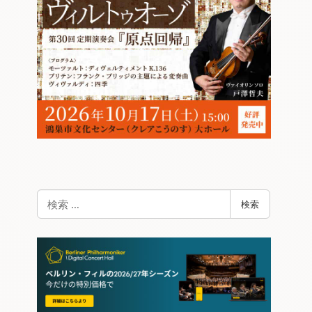
検
検索
索