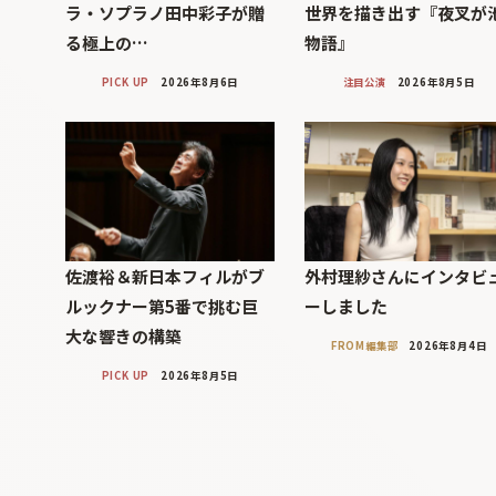
ラ・ソプラノ田中彩子が贈
世界を描き出す『夜叉が
る極上の…
物語』
PICK UP
2026年8月6日
注目公演
2026年8月5日
佐渡裕＆新日本フィルがブ
外村理紗さんにインタビ
ルックナー第5番で挑む巨
ーしました
大な響きの構築
FROM編集部
2026年8月4日
PICK UP
2026年8月5日