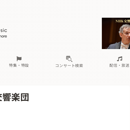
ール
（毎月更新）
東
電子版（無料・月刊）
トピックス
関西
フェスタサマーミューザKAWASAKI 2026
北海道・東北
注目公演
配布場所
インタビュー
中部
定期購読
中国・四国
CD新譜
N響＆東響 《7つ
九州・沖縄
書籍近刊
ロが推す！間違いないオーケストラコンサート
過去の特集
の先と
ブ配信スケジュール
さ
オーケストラの楽屋から
た
な
有料ライブ配信スケジュール
は
ま
や
海の向こうの音楽家
ら
わ
Aからの
載
特集・特設
配信・放送
コンサート検索
ール
（毎月更新）
東
電子版（無料・月刊）
トピックス
関西
フェスタサマーミューザKAWASAKI 2026
北海道・東北
注目公演
配布場所
インタビュー
中部
定期購読
中国・四国
CD新譜
N響＆東響 《7つ
九州・沖縄
書籍近刊
交響楽団
ロが推す！間違いないオーケストラコンサート
過去の特集
の先と
ブ配信スケジュール
さ
オーケストラの楽屋から
た
な
有料ライブ配信スケジュール
は
ま
や
海の向こうの音楽家
ら
わ
Aからの
載