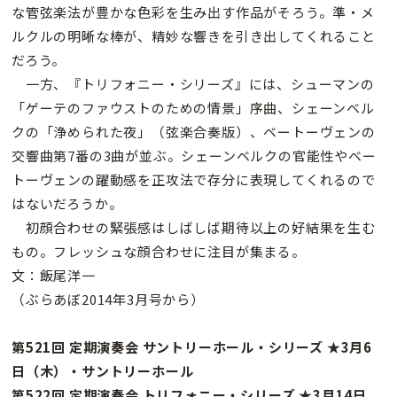
な管弦楽法が豊かな色彩を生み出す作品がそろう。準・メ
ルクルの明晰な棒が、精妙な響きを引き出してくれること
だろう。
一方、『トリフォニー・シリーズ』には、シューマンの
「ゲーテのファウストのための情景」序曲、シェーンベル
クの「浄められた夜」（弦楽合奏版）、ベートーヴェンの
交響曲第7番の3曲が並ぶ。シェーンベルクの官能性やベー
トーヴェンの躍動感を正攻法で存分に表現してくれるので
はないだろうか。
初顔合わせの緊張感はしばしば期待以上の好結果を生む
もの。フレッシュな顔合わせに注目が集まる。
文：飯尾洋一
（ぶらあぼ2014年3月号から）
第521回 定期演奏会 サントリーホール・シリーズ ★3月6
日（木）・サントリーホール
第522回 定期演奏会 トリフォニー・シリーズ ★3月14日