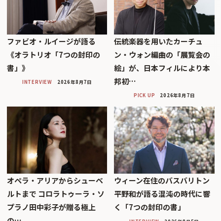
ファビオ・ルイージが語る
伝統楽器を用いたカーチュ
《オラトリオ「7つの封印の
ン・ウォン編曲の「展覧会の
書」》
絵」が、日本フィルにより本
邦初…
INTERVIEW
2026年8月7日
PICK UP
2026年8月7日
オペラ・アリアからシューベ
ウィーン在住のバスバリトン
ルトまで コロラトゥーラ・ソ
平野和が語る混沌の時代に響
プラノ田中彩子が贈る極上
く「7つの封印の書」
の…