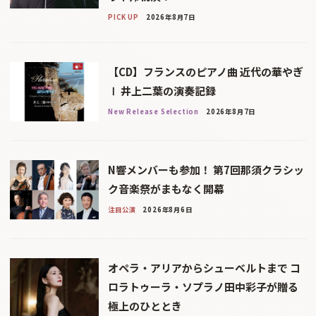
PICK UP
2026年8月7日
【CD】フランスのピアノ曲 近代の華やぎ
Ⅰ 井上二葉の演奏記録
New Release Selection
2026年8月7日
N響メンバーも参加！ 第7回那須クラシッ
ク音楽祭がまもなく開幕
注目公演
2026年8月6日
オペラ・アリアからシューベルトまで コ
ロラトゥーラ・ソプラノ田中彩子が贈る
極上のひととき