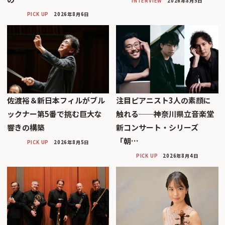
INTERVIEW
2026年8月5日
PICK UP
2026年8月6日
佐渡裕＆新日本フィルがブル
注目ピアニスト3人の素顔に
ックナー第5番で挑む巨大な
触れる──神奈川県立音楽堂
響きの構築
新コンサート・シリーズ
「朝…
PICK UP
2026年8月5日
PICK UP
2026年8月4日