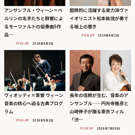
アンサンブル・ウィーン＝ベ
国際的に活躍する実力派ヴァ
ルリンの名手たちと群響によ
イオリニスト松本紘佳が奏で
るモーツァルトの協奏曲5作
る極上の響き
品…
PICK UP
2026年8月2日
PICK UP
2026年8月3日
ヴィオッティ×東響 ウィーン
長年の信頼が生む、音楽のア
音楽の核心へ迫る古典プログ
ンサンブル──円光寺雅彦と
ラム
山崎伸子が贈る東京フィル
「渋…
PICK UP
2026年8月1日
PICK UP
2026年7月30日