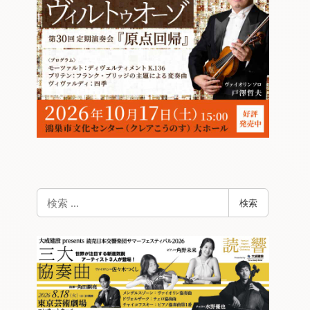
検
検索
索