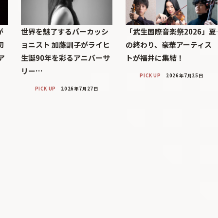
が
世界を魅了するパーカッシ
「武生国際音楽祭2026」――夏
初
ョニスト 加藤訓子がライヒ
の終わり、豪華アーティス
ア
生誕90年を彩るアニバーサ
トが福井に集結！
リー…
PICK UP
2026年7月25日
PICK UP
2026年7月27日