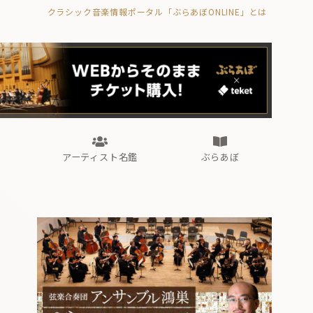
クラシック音楽情報ポータル「ぶらあぼONLINE」とは
の封印の書》
海外公演
FROM編集部
眺望
ぶらあぼブラス！
フォルテピアノ・オデッセイ
アーティスト名鑑
ぶらあぼ
の封印の書》
海外公演
FROM編集部
眺望
ぶらあぼブラス！
フォルテピアノ・オデッセイ