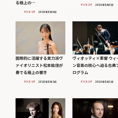
る極上の…
PICK UP
2026年8月5日
PICK UP
2026年8月6日
国際的に活躍する実力派ヴ
ヴィオッティ×東響 ウィ
ァイオリニスト松本紘佳が
ン音楽の核心へ迫る古典
奏でる極上の響き
ログラム
PICK UP
2026年8月2日
PICK UP
2026年8月1日