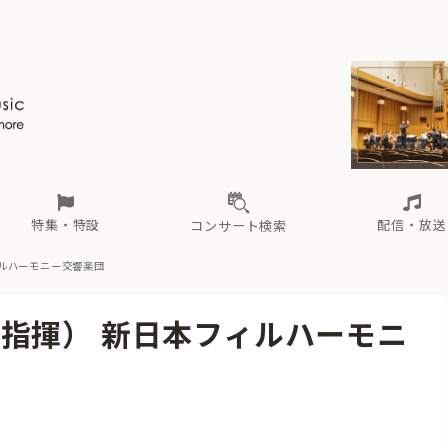
ール
（毎月更新）
東
電子版（無料・月刊）
トピックス
関西
フェスタサマーミューザKAWASAKI 2026
北海道・東北
注目公演
配布場所
インタビュー
中部
定期購読
中国・四国
CD新譜
N響＆東響 《7つ
九州・沖縄
書籍近刊
ロが推す！間違いないオーケストラコンサート
過去の特集
の先と
ブ配信スケジュール
さ
オーケストラの楽屋から
た
な
有料ライブ配信スケジュール
は
ま
や
海の向こうの音楽家
ら
わ
Aからの
載
特集・特設
配信・放送
コンサート検索
ルハーモニー交響楽団
ール
（毎月更新）
東
電子版（無料・月刊）
トピックス
関西
フェスタサマーミューザKAWASAKI 2026
北海道・東北
注目公演
配布場所
インタビュー
中部
定期購読
中国・四国
CD新譜
N響＆東響 《7つ
九州・沖縄
書籍近刊
指揮） 新日本フィルハーモニ
ロが推す！間違いないオーケストラコンサート
過去の特集
の先と
ブ配信スケジュール
さ
オーケストラの楽屋から
た
な
有料ライブ配信スケジュール
は
ま
や
海の向こうの音楽家
ら
わ
Aからの
載