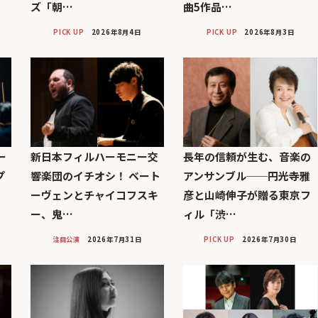
ズ「朝…
曲5作品…
PICK UP
2026年8月4日
PICK UP
2026年8月3日
ー
新日本フィルハーモニー交
長年の信頼が生む、音楽の
プ
響楽団のイチオシ！ ベート
アンサンブル──円光寺雅
ーヴェンとチャイコフスキ
彦と山崎伸子が贈る東京フ
ー、鬼…
ィル「渋…
注目公演
2026年7月31日
PICK UP
2026年7月30日