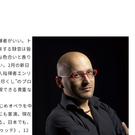
揮者がいい。ト
表する録音は皆
な色合いと香り
い。2月の新日
人指揮者エンリ
尽くし”のプロ
喫できる貴重な
じめオペラを中
にも客演。現在
る。日本でも、
ゥッテ》、12