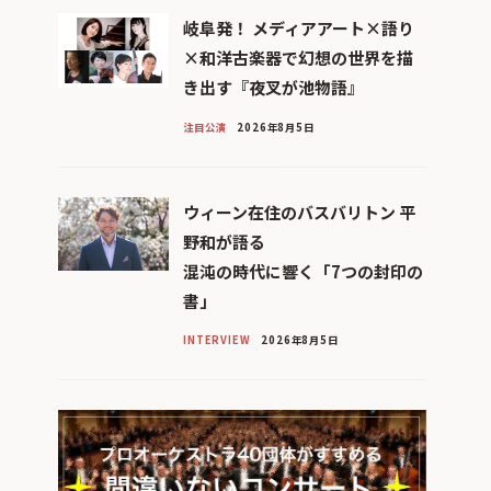
岐阜発！ メディアアート×語り
×和洋古楽器で幻想の世界を描
き出す『夜叉が池物語』
注目公演
2026年8月5日
ウィーン在住のバスバリトン 平
野和が語る
混沌の時代に響く「7つの封印の
書」
INTERVIEW
2026年8月5日