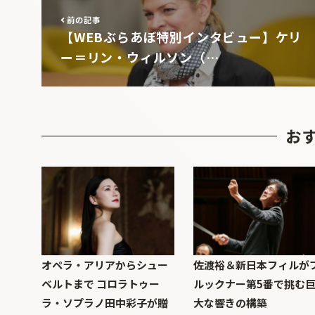
前の記事
【WEBぶらあぼ特別インタビュー】ケリ
ー＝リン・ウィルソン（…
お
オペラ・アリアからシュー
佐渡裕＆新日本フィルが
ベルトまで コロラトゥー
ルックナー第5番で挑む
ラ・ソプラノ田中彩子が贈
大な響きの構築