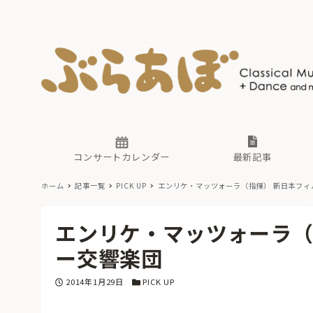
ニュース
ヤマハホ
番組一覧
東京・関
ぶらあぼ
現場のプ
古楽とそ
無料ライ
あ
か
過去の連
コンサートカレンダー
最新記事
ホーム
記事一覧
PICK UP
エンリケ・マッツォーラ（指揮） 新日本フィ
ニュース
ヤマハホ
番組一覧
東京・関
ぶらあぼ
エンリケ・マッツォーラ（
現場のプ
古楽とそ
無料ライ
あ
か
ー交響楽団
過去の連
投稿日
カテゴリー
2014年1月29日
PICK UP