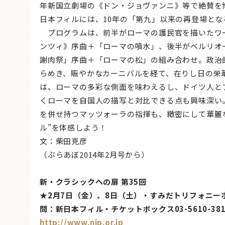
年新国立劇場の《ドン・ジョヴァンニ》等で絶賛を
日本フィルには、10年の「第九」以来の再登場とな
プログラムは、前半がローマの護民官を描いたワ
ンツィ》序曲＋「ローマの噴水」、後半がベルリオ
謝肉祭」序曲＋「ローマの松」の組み合わせ。政治
らめき、賑やかなカーニバルを経て、在りし日の栄
は、ローマの多彩な側面を味わえるし、ドイツ人と
くローマを自国人の描写と対比できる点も興味深い
を併せ持つマッツォーラの指揮も、緻密にして華麗
ル”を体感しよう！
文：柴田克彦
（ぶらあぼ2014年2月号から）
新・クラシックへの扉 第35回
★2月7日（金）、8日（土）・すみだトリフォニ
問：新日本フィル・チケットボックス03-5610-381
http://www.njp.or.jp