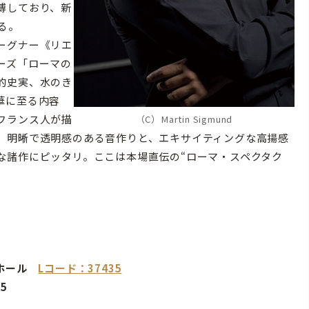
博しており、新
る。
ーグナー《リエ
ーズ「ローマの
的史実、水のき
華に至る内容
フランス人が描
（C）Martin Sigmund
。明晰で透明感のある音作りと、エキサイティングな高揚感
な諸作にピッタリ。ここは本場直伝の“ローマ・スペクタク
ーホール
Lコード：37435
5