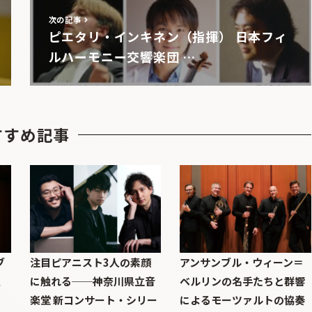
次の記事
ピエタリ・インキネン（指揮） 日本フィ
ルハーモニー交響楽団 …
すすめ記事
ブ
注目ピアニスト3人の素顔
アンサンブル・ウィーン＝
巨
に触れる──神奈川県立音
ベルリンの名手たちと群響
楽堂 新コンサート・シリー
によるモーツァルトの協奏