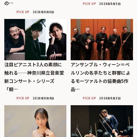
の…
PICK UP
2026年8月5日
PICK UP
2026年8月6日
注目ピアニスト3人の素顔に
アンサンブル・ウィーン＝ベ
触れる──神奈川県立音楽堂
ルリンの名手たちと群響によ
新コンサート・シリーズ
るモーツァルトの協奏曲5作
「朝…
品…
PICK UP
2026年8月4日
PICK UP
2026年8月3日