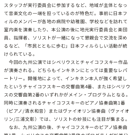
スタッフが実行委員会に参加するなど、地域が主体となっ
て音楽文化の一端を担っているのが特色だ。事前に日本フ
ィルのメンバーが各地の病院や幼稚園、学校などを訪れて
室内楽を演奏したり、本公演の後に地元実行委員会と楽団
員、指揮者、ソリストが一緒になって懇親会で交流を深め
るなど、「市民とともに歩む」日本フィルらしい活動が続
けられている。
今回の九州公演ではシベリウスとチャイコフスキー作品
が演奏される。どちらもインキネンにとっては重要なレパ
ートリー。開催地によって、インキネン本人が強く希望し
たというチャイコフスキーの交響曲第4番、またはシベリウ
スの交響曲第2番のいずれかがメイン・プログラムとなる。
同時に演奏されるチャイコフスキーのピアノ協奏曲第1番
（ピアノ/清水和音）またはヴァイオリン協奏曲（ヴァイオ
リン/三浦文彰）では、ソリストの妙技にも注目が集まる。
なお、九州公演の後、チャイコフスキーのピアノ協奏曲