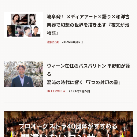
岐阜発！ メディアアート×語り×和洋古
楽器で幻想の世界を描き出す『夜叉が池
物語』
注目公演
2026年8月5日
ウィーン在住のバスバリトン 平野和が語
る
混沌の時代に響く「7つの封印の書」
INTERVIEW
2026年8月5日