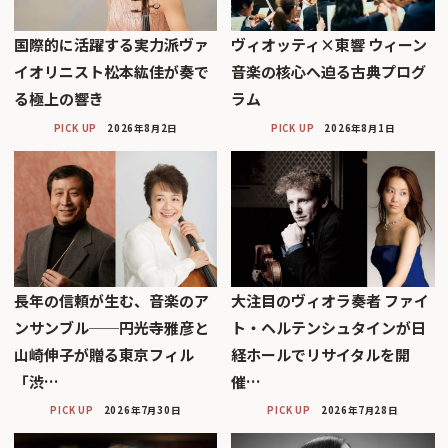
国際的に活躍する実力派ヴァ
ヴィオッティ×東響 ウィーン
イオリニスト松本紘佳が奏で
音楽の核心へ迫る古典プログ
る極上の響き
ラム
PICK UP
2026年8月2日
PICK UP
2026年8月1日
長年の信頼が生む、音楽のア
大注目のヴィオラ奏者 ファイ
ンサンブル──円光寺雅彦と
ト・ヘルテンシュタインが日
山崎伸子が贈る東京フィル
経ホールでリサイタルを開
「渋…
催…
PICK UP
2026年7月30日
PICK UP
2026年7月28日