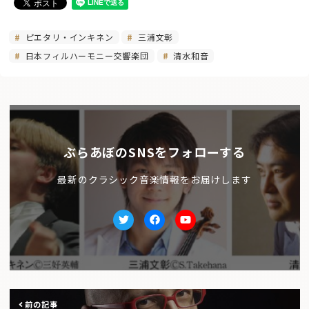
ピエタリ・インキネン
三浦文彰
日本フィルハーモニー交響楽団
清水和音
ぶらあぼのSNSをフォローする
最新のクラシック音楽情報をお届けします
Twitter
facebook
Youtube
前の記事