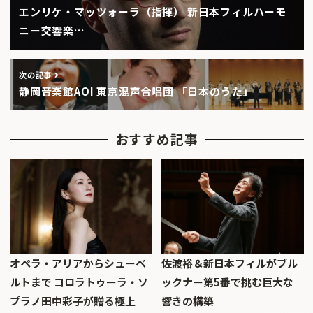
エンリケ・マッツォーラ（指揮） 新日本フィルハーモ
ニー交響楽…
次の記事
静岡音楽館AOI 東京混声合唱団 「日本のうた」
おすすめ記事
オペラ・アリアからシューベ
佐渡裕＆新日本フィルがブル
ルトまで コロラトゥーラ・ソ
ックナー第5番で挑む巨大な
プラノ田中彩子が贈る極上
響きの構築