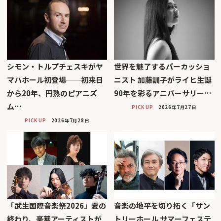
シモン・トルプチェスキがヤ
世界を魅了するパーカッショ
マハホール初登場──初来日
ニスト 加藤訓子がライヒ生誕
から20年、円熟のピアニズ
90年を彩るアニバーサリー…
ム…
PICK UP
2026年7月27日
PICK UP
2026年7月28日
「武生国際音楽祭2026」――夏の
音楽の地平を切り拓く「サン
終わり、豪華アーティストが
トリーホール サマーフェステ