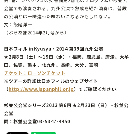
第1番、シベリウスの交響曲第2番他のプログラムが杉並公
会堂でも演奏される。九州公演で熟成を経た演奏は、普段
の公演とは一味違った味わいになるかもしれない。
文：飯尾洋一
（ぶらあぼ2014年2月号から）
日本フィル in Kyusyu・2014 第39回九州公演
★2月8日（土）〜19日（水）・福岡、鹿児島、唐津、大牟
田、佐賀、熊本、北九州、長崎、大分、宮崎
チケット：ローソンチケット
※ツアーの詳細は日本フィルのウェブサイト
（
http://www.japanphil.or.jp
）でご確認ください。
杉並公会堂シリーズ2013 第6回 ★2月23日（日）・杉並公
会堂
問：杉並公会堂03-5347-4450