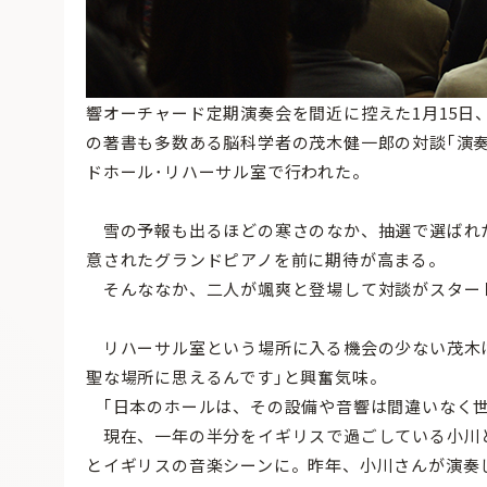
響オーチャード定期演奏会を間近に控えた1月15日
の著書も多数ある脳科学者の茂木健一郎の対談｢演
ドホール･リハーサル室で行われた。
雪の予報も出るほどの寒さのなか、抽選で選ばれた
意されたグランドピアノを前に期待が高まる。
そんななか、二人が颯爽と登場して対談がスター
リハーサル室という場所に入る機会の少ない茂木は
聖な場所に思えるんです｣と興奮気味。
｢日本のホールは、その設備や音響は間違いなく世
現在、一年の半分をイギリスで過ごしている小川
とイギリスの音楽シーンに。昨年、小川さんが演奏し