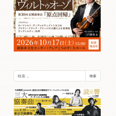
検
検索
索