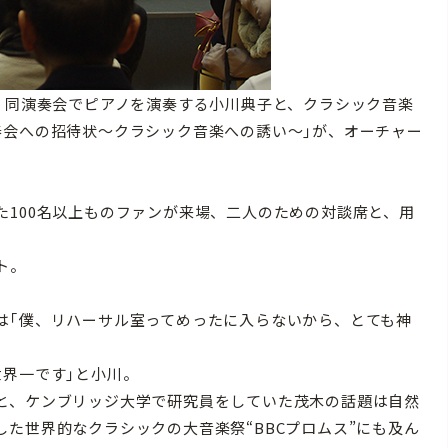
、同演奏会でピアノを演奏する小川典子と、クラシック音楽
奏会への招待状〜クラシック音楽への誘い〜｣が、オーチャー
100名以上ものファンが来場、二人のための対談席と、用
ト。
｢僕、リハーサル室ってめったに入らないから、とても神
界一です｣と小川。
と、ケンブリッジ大学で研究員をしていた茂木の話題は自然
た世界的なクラシックの大音楽祭“BBCプロムス”にも及ん