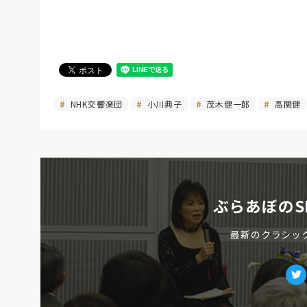
NHK交響楽団
小川典子
茂木健一郎
高関健
ぶらあぼのS
最新のクラシッ
Tw