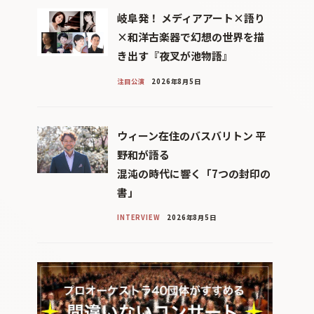
岐阜発！ メディアアート×語り
×和洋古楽器で幻想の世界を描
き出す『夜叉が池物語』
注目公演
2026年8月5日
ウィーン在住のバスバリトン 平
野和が語る
混沌の時代に響く「7つの封印の
書」
INTERVIEW
2026年8月5日