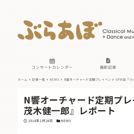
ニュース
ヤマハホ
番組一覧
東京・関
ぶらあぼ
現場のプ
古楽とそ
無料ライ
あ
か
過去の連
コンサートカレンダー
最新記事
ホーム
記事一覧
NEWS
N響オーチャード定期プレイベント SP対談『
ニュース
ヤマハホ
番組一覧
東京・関
ぶらあぼ
N響オーチャード定期プレ
現場のプ
古楽とそ
無料ライ
あ
か
茂木健一郎』レポート
過去の連
投稿日
カテゴリー
2014年1月24日
NEWS