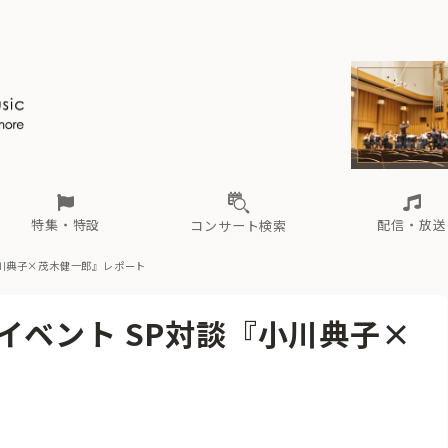
ール
（毎月更新）
東
電子版（無料・月刊）
トピックス
関西
フェスタサマーミューザKAWASAKI 2026
北海道・東北
注目公演
配布場所
インタビュー
中部
定期購読
中国・四国
CD新譜
N響＆東響 《7つ
九州・沖縄
書籍近刊
ロが推す！間違いないオーケストラコンサート
過去の特集
の先と
ブ配信スケジュール
さ
オーケストラの楽屋から
た
な
有料ライブ配信スケジュール
は
ま
や
海の向こうの音楽家
ら
わ
Aからの
載
特集・特設
配信・放送
コンサート検索
小川典子×茂木健一郎』レポート
ール
（毎月更新）
東
電子版（無料・月刊）
トピックス
関西
フェスタサマーミューザKAWASAKI 2026
北海道・東北
注目公演
配布場所
インタビュー
中部
定期購読
中国・四国
CD新譜
N響＆東響 《7つ
九州・沖縄
書籍近刊
イベント SP対談『小川典子×
ロが推す！間違いないオーケストラコンサート
過去の特集
の先と
ブ配信スケジュール
さ
オーケストラの楽屋から
た
な
有料ライブ配信スケジュール
は
ま
や
海の向こうの音楽家
ら
わ
Aからの
載