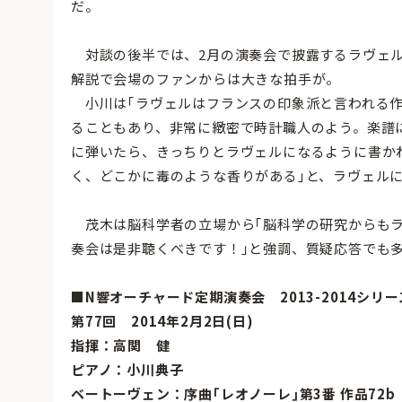
だ。
対談の後半では、2月の演奏会で披露するラヴェル
解説で会場のファンからは大きな拍手が。
小川は｢ラヴェルはフランスの印象派と言われる作
ることもあり、非常に緻密で時計職人のよう。楽譜
に弾いたら、きっちりとラヴェルになるように書か
く、どこかに毒のような香りがある｣と、ラヴェル
茂木は脳科学者の立場から｢脳科学の研究からもラ
奏会は是非聴くべきです！｣と強調、質疑応答でも
■N響オーチャード定期演奏会 2013-2014シリー
第77回 2014年2月2日(日)
指揮：高関 健
ピアノ：小川典子
ベートーヴェン：序曲｢レオノーレ｣第3番 作品72