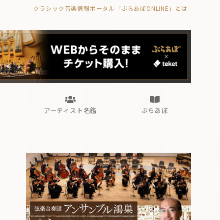
クラシック音楽情報ポータル「ぶらあぼONLINE」とは
の封印の書》
海外公演
FROM編集部
眺望
ぶらあぼブラス！
フォルテピアノ・オデッセイ
アーティスト名鑑
ぶらあぼ
の封印の書》
海外公演
FROM編集部
眺望
ぶらあぼブラス！
フォルテピアノ・オデッセイ