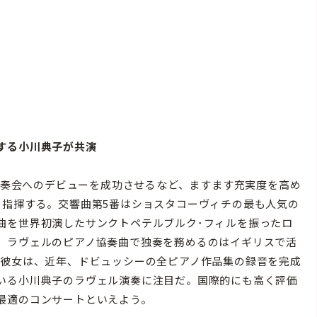
する小川典子が共演
期演奏会へのデビューを成功させるなど、ますます充実度を高め
を指揮する。交響曲第5番はショスタコーヴィチの最も人気の
曲を世界初演したサンクトペテルブルク･フィルを振ったロ
。ラヴェルのピアノ協奏曲で独奏を務めるのはイギリスで活
る彼女は、近年、ドビュッシーの全ピアノ作品集の録音を完成
いる小川典子のラヴェル演奏に注目だ。国際的にも高く評価
最適のコンサートといえよう。