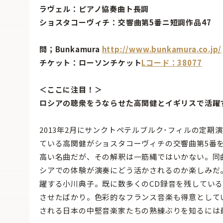
ラヴェル：ピアノ協奏曲ト長調
ショスタコーヴィチ：交響曲第5番ニ短調作品47
問；Bunkamura
http://www.bunkamura.co.jp/
チケット：ローソンチケット
Lコード：38077
＜ここに注目！＞
ロシアの聴衆をうならせた高関健とイギリスで活躍
2013年2月にサンクトペテルブルク･フィルの定
ている高関健がショスタコーヴィチの交響曲第5番
高い名曲だが、その解釈は一筋縄ではいかない。同
シアでの体験が演奏にどう活かされるのか楽しみだ
躍する小川典子。既に数多くのCD録音を残してい
させたばかり。色彩的なフランス音楽も得意として
される日本の中堅音楽家たちの熟練ぶりを知るには