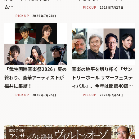
ム…
PICK UP
2026年7月27日
PICK UP
2026年7月28日
「武生国際音楽祭2026」――夏の
音楽の地平を切り拓く「サン
終わり、豪華アーティストが
トリーホール サマーフェステ
福井に集結！
ィバル」、今年は開館40周…
PICK UP
2026年7月25日
PICK UP
2026年7月24日