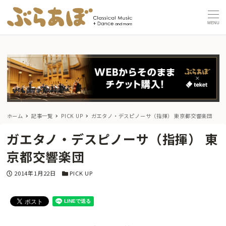
MENU
ホーム
記事一覧
PICK UP
ガエタノ・デスピノーサ（指揮） 東京都交響楽団
ガエタノ・デスピノーサ（指揮） 東
京都交響楽団
投稿日
カテゴリー
2014年1月22日
PICK UP