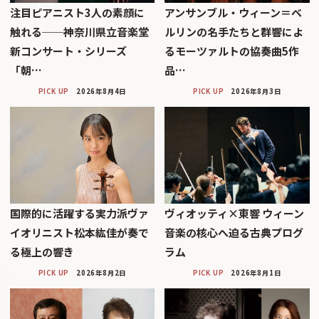
注目ピアニスト3人の素顔に
アンサンブル・ウィーン＝ベ
触れる──神奈川県立音楽堂
ルリンの名手たちと群響によ
新コンサート・シリーズ
るモーツァルトの協奏曲5作
「朝…
品…
PICK UP
2026年8月4日
PICK UP
2026年8月3日
国際的に活躍する実力派ヴァ
ヴィオッティ×東響 ウィーン
イオリニスト松本紘佳が奏で
音楽の核心へ迫る古典プログ
る極上の響き
ラム
PICK UP
2026年8月2日
PICK UP
2026年8月1日