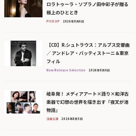
ロラトゥーラ・ソプラノ田中彩子が贈る
極上のひととき
PICK UP
2026年8月6日
【CD】R.シュトラウス：アルプス交響曲
／ アンドレア・バッティストーニ＆東京
フィル
New Release Selection
2026年8月6日
岐阜発！ メディアアート×語り×和洋古
楽器で幻想の世界を描き出す『夜叉が池
物語』
注目公演
2026年8月5日