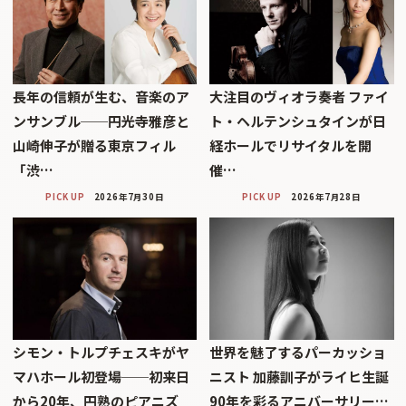
長年の信頼が生む、音楽のア
大注目のヴィオラ奏者 ファイ
ンサンブル──円光寺雅彦と
ト・ヘルテンシュタインが日
山崎伸子が贈る東京フィル
経ホールでリサイタルを開
「渋…
催…
PICK UP
2026年7月30日
PICK UP
2026年7月28日
シモン・トルプチェスキがヤ
世界を魅了するパーカッショ
マハホール初登場──初来日
ニスト 加藤訓子がライヒ生誕
から20年、円熟のピアニズ
90年を彩るアニバーサリー…