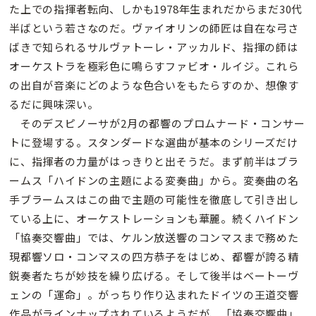
た上での指揮者転向、しかも1978年生まれだからまだ30代
半ばという若さなのだ。ヴァイオリンの師匠は自在な弓さ
ばきで知られるサルヴァトーレ・アッカルド、指揮の師は
オーケストラを極彩色に鳴らすファビオ・ルイジ。これら
の出自が音楽にどのような色合いをもたらすのか、想像す
るだに興味深い。
そのデスピノーサが2月の都響のプロムナード・コンサー
トに登場する。スタンダードな選曲が基本のシリーズだけ
に、指揮者の力量がはっきりと出そうだ。まず前半はブラ
ームス「ハイドンの主題による変奏曲」から。変奏曲の名
手ブラームスはこの曲で主題の可能性を徹底して引き出し
ている上に、オーケストレーションも華麗。続くハイドン
「協奏交響曲」では、ケルン放送響のコンマスまで務めた
現都響ソロ・コンマスの四方恭子をはじめ、都響が誇る精
鋭奏者たちが妙技を繰り広げる。そして後半はベートーヴ
ェンの「運命」。がっちり作り込まれたドイツの王道交響
作品がラインナップされているようだが、「協奏交響曲」