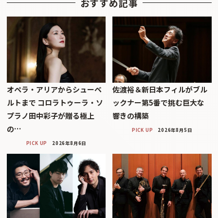
おすすめ記事
オペラ・アリアからシューベ
佐渡裕＆新日本フィルがブル
ルトまで コロラトゥーラ・ソ
ックナー第5番で挑む巨大な
プラノ田中彩子が贈る極上
響きの構築
の…
PICK UP
2026年8月5日
PICK UP
2026年8月6日