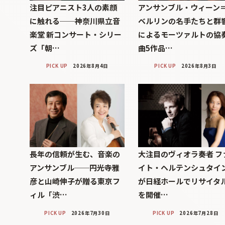
注目ピアニスト3人の素顔
アンサンブル・ウィーン
に触れる──神奈川県立音
ベルリンの名手たちと群
楽堂 新コンサート・シリー
によるモーツァルトの協
ズ「朝…
曲5作品…
PICK UP
2026年8月4日
PICK UP
2026年8月3日
長年の信頼が生む、音楽の
大注目のヴィオラ奏者 フ
アンサンブル──円光寺雅
イト・ヘルテンシュタイ
彦と山崎伸子が贈る東京フ
が日経ホールでリサイタ
ィル「渋…
を開催…
PICK UP
2026年7月30日
PICK UP
2026年7月28日