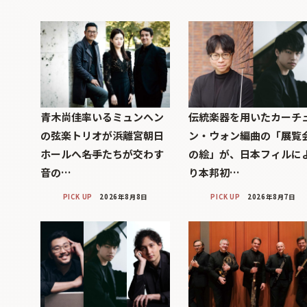
青木尚佳率いるミュンヘン
伝統楽器を用いたカーチ
の弦楽トリオが浜離宮朝日
ン・ウォン編曲の「展覧
ホールへ――名手たちが交わす
の絵」が、日本フィルに
音の…
り本邦初…
PICK UP
2026年8月8日
PICK UP
2026年8月7日