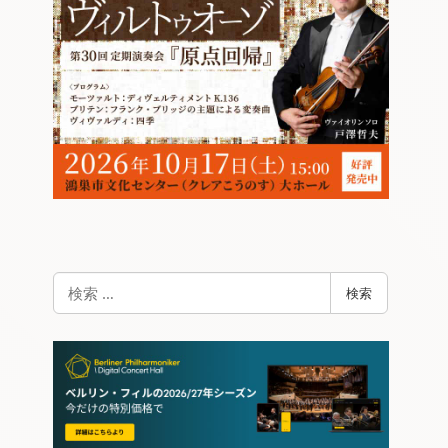
検
検索
索