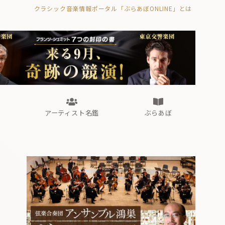
クラシック音楽情報ポータル「ぶらあぼONLINE」とは
の封印の書》
海外公演
FROM編集部
眺望
ぶらあぼブラス！
フォルテピアノ・オデッセイ
アーティスト名鑑
ぶらあぼ
の封印の書》
海外公演
FROM編集部
眺望
ぶらあぼブラス！
フォルテピアノ・オデッセイ