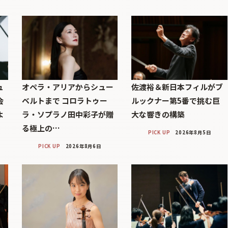
ュ
オペラ・アリアからシュー
佐渡裕＆新日本フィルがブ
会
ベルトまで コロラトゥー
ルックナー第5番で挑む巨
よ
ラ・ソプラノ田中彩子が贈
大な響きの構築
る極上の…
PICK UP
2026年8月5日
PICK UP
2026年8月6日