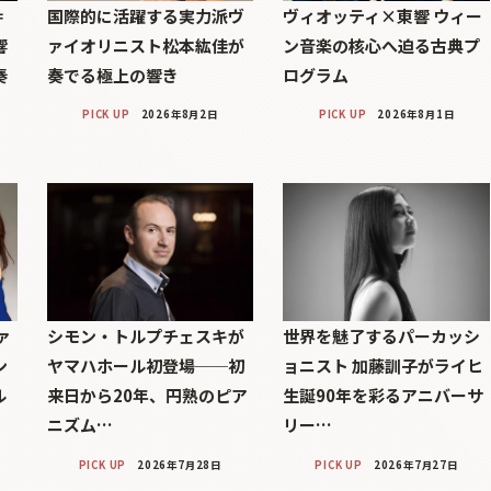
＝
国際的に活躍する実力派ヴ
ヴィオッティ×東響 ウィー
響
ァイオリニスト松本紘佳が
ン音楽の核心へ迫る古典プ
奏
奏でる極上の響き
ログラム
PICK UP
2026年8月2日
PICK UP
2026年8月1日
ァ
シモン・トルプチェスキが
世界を魅了するパーカッシ
ン
ヤマハホール初登場──初
ョニスト 加藤訓子がライヒ
ル
来日から20年、円熟のピア
生誕90年を彩るアニバーサ
ニズム…
リー…
PICK UP
2026年7月28日
PICK UP
2026年7月27日