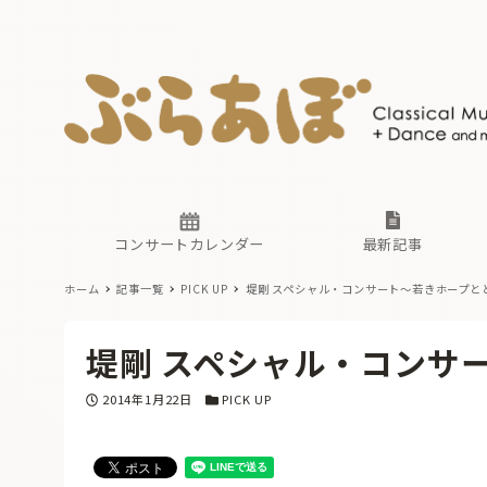
ニュース
ヤマハホ
番組一覧
東京・関
ぶらあぼ
現場のプ
古楽とそ
無料ライ
あ
か
過去の連
コンサートカレンダー
最新記事
ホーム
記事一覧
PICK UP
堤剛 スペシャル・コンサート〜若きホープと
ニュース
ヤマハホ
番組一覧
東京・関
ぶらあぼ
堤剛 スペシャル・コンサ
現場のプ
古楽とそ
無料ライ
あ
か
投稿日
カテゴリー
2014年1月22日
PICK UP
過去の連