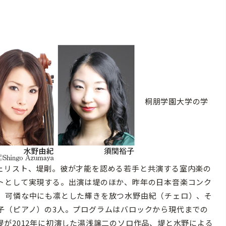
桐朋学園大学の学
ェリスト、堤剛。彼が才能を認める若手と共演する室内楽の
トとして実現する。出演は堤のほか、昨年の日本音楽コンク
、可憐な中にも凛とした輝きを放つ水野由紀（チェロ）、そ
子（ピアノ）の3人。プログラムはバロックから現代までの
が2012年に初演した湯浅譲二のソロ作品、堤と水野による