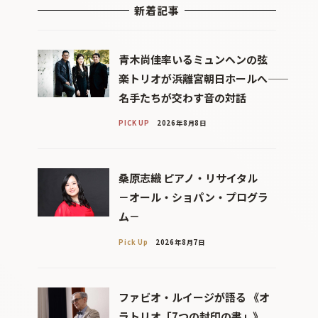
新着記事
青木尚佳率いるミュンヘンの弦
楽トリオが浜離宮朝日ホールへ――
名手たちが交わす音の対話
PICK UP
2026年8月8日
桑原志織 ピアノ・リサイタル
－オール・ショパン・プログラ
ム－
Pick Up
2026年8月7日
ファビオ・ルイージが語る 《オ
ラトリオ「7つの封印の書」》