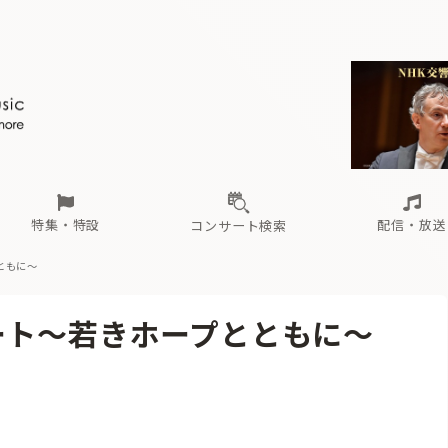
ール
（毎月更新）
東
電子版（無料・月刊）
トピックス
関西
フェスタサマーミューザKAWASAKI 2026
北海道・東北
注目公演
配布場所
インタビュー
中部
定期購読
中国・四国
CD新譜
N響＆東響 《7つ
九州・沖縄
書籍近刊
ロが推す！間違いないオーケストラコンサート
過去の特集
の先と
ブ配信スケジュール
さ
オーケストラの楽屋から
た
な
有料ライブ配信スケジュール
は
ま
や
海の向こうの音楽家
ら
わ
Aからの
載
特集・特設
配信・放送
コンサート検索
ともに〜
ール
（毎月更新）
東
電子版（無料・月刊）
トピックス
関西
フェスタサマーミューザKAWASAKI 2026
北海道・東北
注目公演
配布場所
インタビュー
中部
定期購読
中国・四国
CD新譜
N響＆東響 《7つ
九州・沖縄
書籍近刊
ート〜若きホープとともに〜
ロが推す！間違いないオーケストラコンサート
過去の特集
の先と
ブ配信スケジュール
さ
オーケストラの楽屋から
た
な
有料ライブ配信スケジュール
は
ま
や
海の向こうの音楽家
ら
わ
Aからの
載