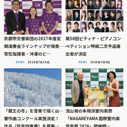
京都市交響楽団の2027年度定
第50回ピティナ・ピアノコン
期演奏会ラインナップが発表――
ペティション特級二次予選進
常任指揮者・沖澤のど…
出者が決定
NEWS
2026年7月10日
NEWS
2026年7月9日
「蔵王の冬」を音楽で描く――山
流山発の本格派室内楽祭
響作曲コンクール実施決定！
「NAGAREYAMA 国際室内楽
作品（弦楽四重奏）を募集…
音楽祭 2026」開催概…