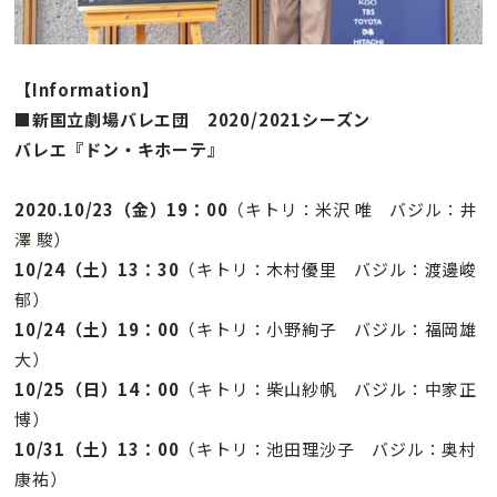
【Information】
■新国立劇場バレエ団 2020/2021シーズン
バレエ『ドン・キホーテ』
2020.10/23（金）19：00
（キトリ：米沢 唯 バジル：井
澤 駿）
10/24（土）13：30
（キトリ：木村優里 バジル：渡邊峻
郁）
10/24（土）19：00
（キトリ：小野絢子 バジル：福岡雄
大）
10/25（日）14：00
（キトリ：柴山紗帆 バジル：中家正
博）
10/31（土）13：00
（キトリ：池田理沙子 バジル：奥村
康祐）