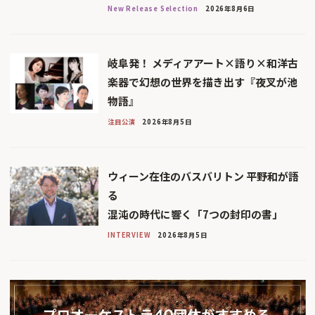
New Release Selection
2026年8月6日
岐阜発！ メディアアート×語り×和洋古
楽器で幻想の世界を描き出す『夜叉が池
物語』
注目公演
2026年8月5日
ウィーン在住のバスバリトン 平野和が語
る
混沌の時代に響く「7つの封印の書」
INTERVIEW
2026年8月5日