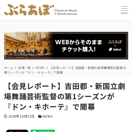
MENU
ホーム
記事一覧
NEWS
【会見レポート】吉田都・新国立劇場舞踊芸術監督の
第1シーズンが『ドン・キホーテ』で開幕
【会見レポート】吉田都・新国立劇
場舞踊芸術監督の第1シーズンが
『ドン・キホーテ』で開幕
投稿日
カテゴリー
2020年10月22日
NEWS