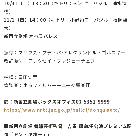
10/31（土）18：30
（キトリ：米沢 唯 バジル：速水渉
悟）
11/1（日）14：00
（キトリ：小野絢子 バジル：福岡雄
大）
新国立劇場 オペラパレス
振付：マリウス・プティパ/アレクサンドル・ゴルスキー
改訂振付：アレクセイ・ファジェーチェフ
指揮：冨田実里
管弦楽：東京フィルハーモニー交響楽団
問：新国立劇場ボックスオフィス03-5352-9999
https://www.nntt.jac.go.jp/ballet/donquixote/
■新国立劇場 舞踊芸術監督 吉田 都 就任公演プレミアム配
信「ドン・キホーテ」