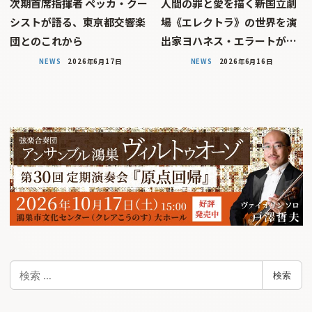
次期首席指揮者 ペッカ・クー
人間の罪と愛を描く――新国立劇
シストが語る、東京都交響楽
場《エレクトラ》の世界を演
団とのこれから
出家ヨハネス・エラートが…
NEWS
2026年6月17日
NEWS
2026年6月16日
検
検索
索