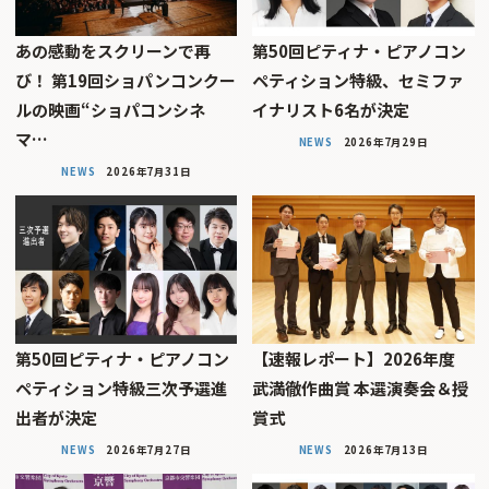
あの感動をスクリーンで再
第50回ピティナ・ピアノコン
び！ 第19回ショパンコンクー
ペティション特級、セミファ
ルの映画“ショパコンシネ
イナリスト6名が決定
マ…
NEWS
2026年7月29日
NEWS
2026年7月31日
第50回ピティナ・ピアノコン
【速報レポート】2026年度
ペティション特級三次予選進
武満徹作曲賞 本選演奏会＆授
出者が決定
賞式
NEWS
2026年7月27日
NEWS
2026年7月13日