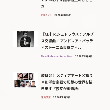
き
PICK UP
2026年8月6日
【CD】R.シュトラウス：アルプ
ス交響曲／ アンドレア・バッテ
ィストーニ＆東京フィル
New Release Selection
2026年8月6日
岐阜発！ メディアアート×語り
×和洋古楽器で幻想の世界を描
き出す『夜叉が池物語』
注目公演
2026年8月5日