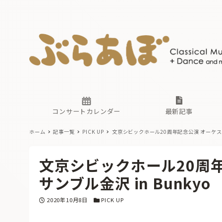
ニュース
ヤマハホ
番組一覧
東京・関
ぶらあぼ
現場のプ
古楽とそ
無料ライ
あ
か
過去の連
コンサートカレンダー
最新記事
ホーム
記事一覧
PICK UP
文京シビックホール20周年記念公演 オーケスト
ニュース
ヤマハホ
番組一覧
東京・関
ぶらあぼ
文京シビックホール20周
現場のプ
古楽とそ
無料ライ
あ
か
サンブル金沢 in Bunkyo
過去の連
投稿日
カテゴリー
2020年10月8日
PICK UP