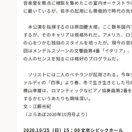
音楽堂を拠点に精鋭を集めたこの室内オーケストラ
に戴いているが、若手の起用にも積極的で時代の先
本公演を指揮するのは原田慶太楼。ここ数年国内
するが、そのキャリアは規格外れだ。アメリカ、ロ
の心をつかむ独自のスタイルを培ったが、現今の音
回はメンデルスゾーンの交響曲第4番「イタリア」
の人のセンスを知るには格好のプログラムだ。
ソリストには二人のベテランが起用される。今年デ
ァルディの「四季」より春、冬で生き生きとした弓
横山幸雄は、ロマンティックなピアノ協奏曲第2番を
するかというあたりも興味深い。
文：江藤光紀
（ぶらあぼ2020年10月号より）
2020.10/25（日）15：00 文京シビックホール