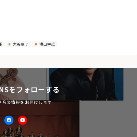
楼
大谷康子
横山幸雄
NSをフォローする
ク音楽情報をお届けします
itter
facebook
Youtube