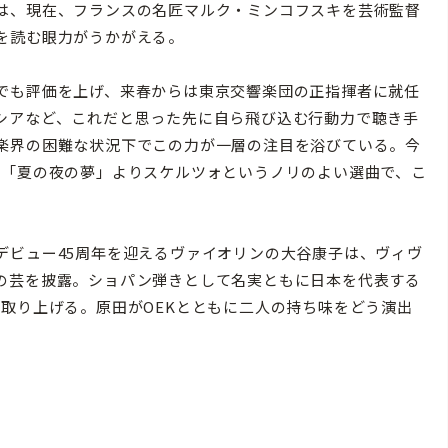
は、現在、フランスの名匠マルク・ミンコフスキを芸術監督
を読む眼力がうかがえる。
でも評価を上げ、来春からは東京交響楽団の正指揮者に就任
シアなど、これだと思った先に自ら飛び込む行動力で聴き手
楽界の困難な状況下でこの力が一層の注目を浴びている。今
、「夏の夜の夢」よりスケルツォというノリのよい選曲で、こ
ビュー45周年を迎えるヴァイオリンの大谷康子は、ヴィヴ
の芸を披露。ショパン弾きとして名実ともに日本を代表する
取り上げる。原田がOEKとともに二人の持ち味をどう演出