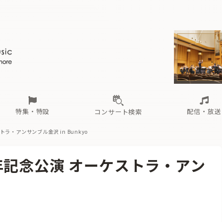
ール
（毎月更新）
東
電子版（無料・月刊）
トピックス
関西
フェスタサマーミューザKAWASAKI 2026
北海道・東北
注目公演
配布場所
インタビュー
中部
定期購読
中国・四国
CD新譜
N響＆東響 《7つ
九州・沖縄
書籍近刊
ロが推す！間違いないオーケストラコンサート
過去の特集
の先と
ブ配信スケジュール
さ
オーケストラの楽屋から
た
な
有料ライブ配信スケジュール
は
ま
や
海の向こうの音楽家
ら
わ
Aからの
載
特集・特設
配信・放送
コンサート検索
ラ・アンサンブル金沢 in Bunkyo
ール
（毎月更新）
東
電子版（無料・月刊）
トピックス
関西
フェスタサマーミューザKAWASAKI 2026
北海道・東北
注目公演
配布場所
インタビュー
中部
定期購読
中国・四国
CD新譜
N響＆東響 《7つ
九州・沖縄
書籍近刊
年記念公演 オーケストラ・アン
ロが推す！間違いないオーケストラコンサート
過去の特集
の先と
ブ配信スケジュール
さ
オーケストラの楽屋から
た
な
有料ライブ配信スケジュール
は
ま
や
海の向こうの音楽家
ら
わ
Aからの
載