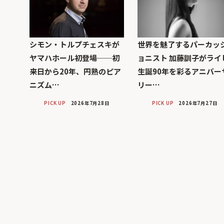
シモン・トルプチェスキが
世界を魅了するパーカッ
ヤマハホール初登場──初
ョニスト 加藤訓子がライ
来日から20年、円熟のピア
生誕90年を彩るアニバー
ニズム…
リー…
PICK UP
2026年7月28日
PICK UP
2026年7月27日