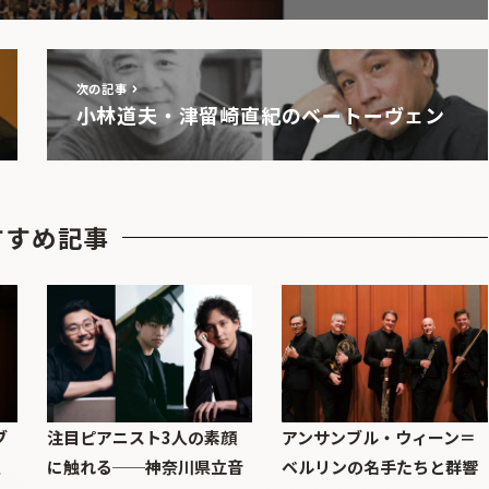
次の記事
小林道夫・津留崎直紀のベートーヴェン
すすめ記事
ブ
注目ピアニスト3人の素顔
アンサンブル・ウィーン＝
巨
に触れる──神奈川県立音
ベルリンの名手たちと群響