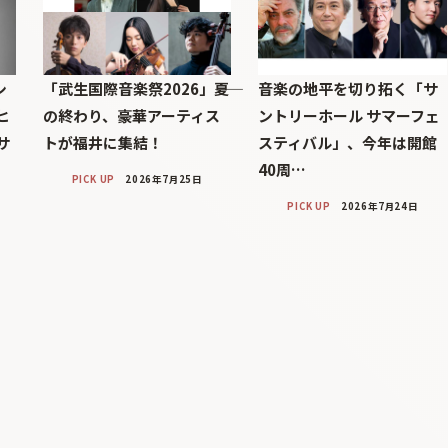
シ
「武生国際音楽祭2026」――夏
音楽の地平を切り拓く「サ
ヒ
の終わり、豪華アーティス
ントリーホール サマーフェ
サ
トが福井に集結！
スティバル」、今年は開館
40周…
PICK UP
2026年7月25日
PICK UP
2026年7月24日