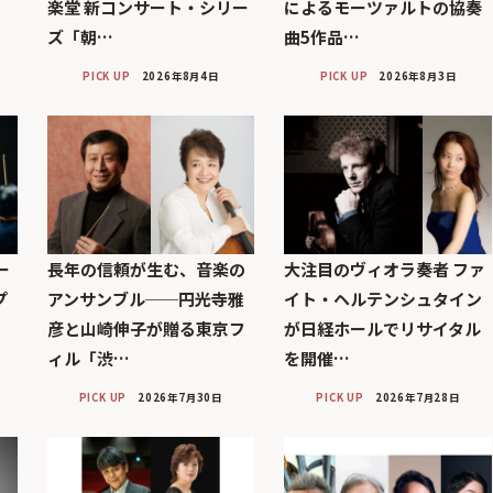
楽堂 新コンサート・シリー
によるモーツァルトの協奏
ズ「朝…
曲5作品…
PICK UP
2026年8月4日
PICK UP
2026年8月3日
ー
長年の信頼が生む、音楽の
大注目のヴィオラ奏者 ファ
プ
アンサンブル──円光寺雅
イト・ヘルテンシュタイン
彦と山崎伸子が贈る東京フ
が日経ホールでリサイタル
ィル「渋…
を開催…
PICK UP
2026年7月30日
PICK UP
2026年7月28日