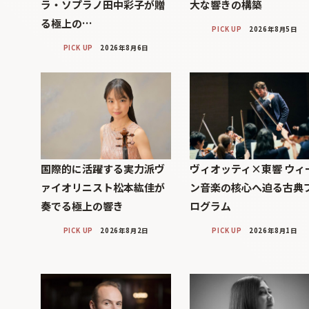
ラ・ソプラノ田中彩子が贈
大な響きの構築
る極上の…
PICK UP
2026年8月5日
PICK UP
2026年8月6日
国際的に活躍する実力派ヴ
ヴィオッティ×東響 ウィ
ァイオリニスト松本紘佳が
ン音楽の核心へ迫る古典
奏でる極上の響き
ログラム
PICK UP
2026年8月2日
PICK UP
2026年8月1日