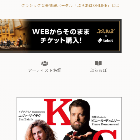
クラシック音楽情報ポータル「ぶらあぼONLINE」とは
の封印の書》
海外公演
FROM編集部
眺望
ぶらあぼブラス！
フォルテピアノ・オデッセイ
アーティスト名鑑
ぶらあぼ
の封印の書》
海外公演
FROM編集部
眺望
ぶらあぼブラス！
フォルテピアノ・オデッセイ