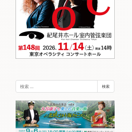
検
検索
索