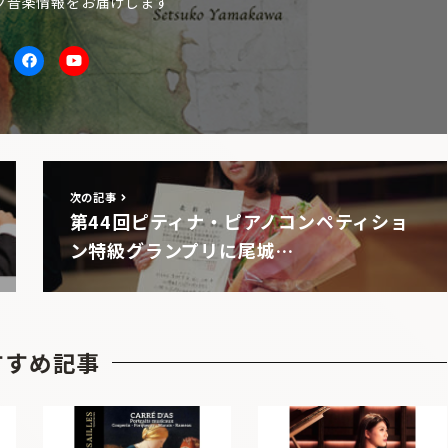
ク音楽情報をお届けします
itter
facebook
Youtube
次の記事
第44回ピティナ・ピアノコンペティショ
ン特級グランプリに尾城…
すすめ記事