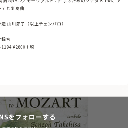
長調 op.5-2／モーツァルト：四手のためのソナタ K.19d、ア
ンテと変奏曲
源造 山川節子（以上チェンバロ）
マ録音
-1194 ¥2800＋税
NSをフォローする