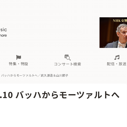
ール
（毎月更新）
東
電子版（無料・月刊）
トピックス
関西
フェスタサマーミューザKAWASAKI 2026
北海道・東北
注目公演
配布場所
インタビュー
中部
定期購読
中国・四国
CD新譜
N響＆東響 《7つ
九州・沖縄
書籍近刊
ロが推す！間違いないオーケストラコンサート
過去の特集
の先と
ブ配信スケジュール
さ
オーケストラの楽屋から
た
な
有料ライブ配信スケジュール
は
ま
や
海の向こうの音楽家
ら
わ
Aからの
載
特集・特設
配信・放送
コンサート検索
10 バッハからモーツァルトへ／武久源造＆山川節子
ール
（毎月更新）
東
電子版（無料・月刊）
トピックス
関西
フェスタサマーミューザKAWASAKI 2026
北海道・東北
注目公演
配布場所
インタビュー
中部
定期購読
中国・四国
CD新譜
N響＆東響 《7つ
九州・沖縄
書籍近刊
l.10 バッハからモーツァルトへ
ロが推す！間違いないオーケストラコンサート
過去の特集
の先と
ブ配信スケジュール
さ
オーケストラの楽屋から
た
な
有料ライブ配信スケジュール
は
ま
や
海の向こうの音楽家
ら
わ
Aからの
載