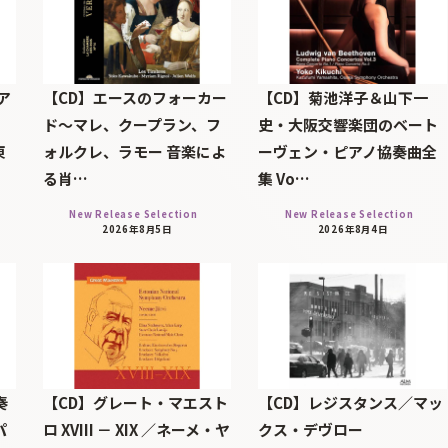
ア
【CD】エースのフォーカー
【CD】菊池洋子＆山下一
ド～マレ、クープラン、フ
史・大阪交響楽団のベート
東
ォルクレ、ラモー 音楽によ
ーヴェン・ピアノ協奏曲全
る肖…
集 Vo…
New Release Selection
New Release Selection
2026年8月5日
2026年8月4日
奏
【CD】グレート・マエスト
【CD】レジスタンス／マッ
パ
ロ XVIII － XIX ／ネーメ・ヤ
クス・デヴロー