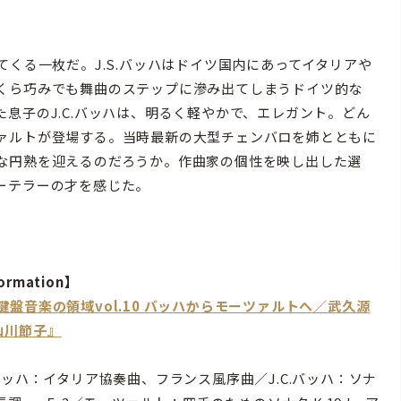
くる一枚だ。J.S.バッハはドイツ国内にあってイタリアや
くら巧みでも舞曲のステップに滲み出てしまうドイツ的な
息子のJ.C.バッハは、明るく軽やかで、エレガント。どん
ァルトが登場する。当時最新の大型チェンバロを姉とともに
な円熟を迎えるのだろうか。作曲家の個性を映し出した選
ーテラーの才を感じた。
ormation】
鍵盤音楽の領域vol.10 バッハからモーツァルトへ／武久源
山川節子』
.バッハ：イタリア協奏曲、フランス風序曲／J.C.バッハ：ソナ