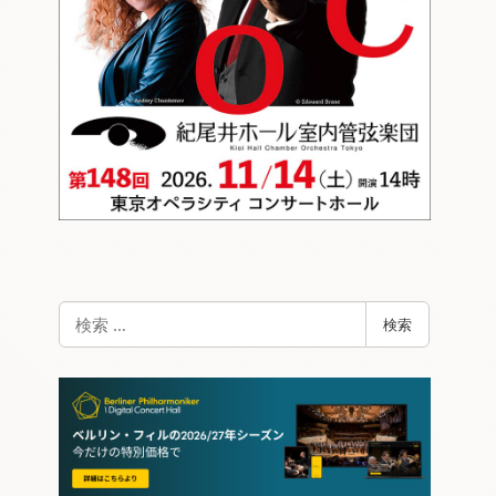
検
検索
索