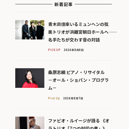
新着記事
青木尚佳率いるミュンヘンの弦
楽トリオが浜離宮朝日ホールへ――
名手たちが交わす音の対話
PICK UP
2026年8月8日
桑原志織 ピアノ・リサイタル
－オール・ショパン・プログラ
ム－
Pick Up
2026年8月7日
ファビオ・ルイージが語る 《オ
ラトリオ「7つの封印の書」》