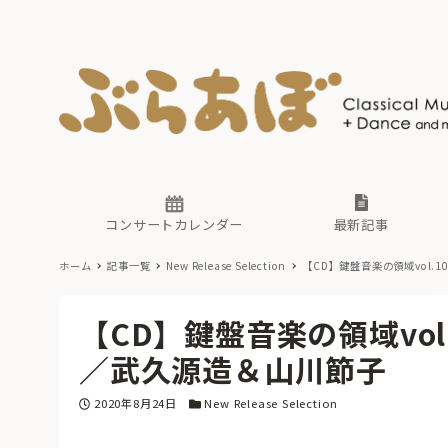
ニュース
ヤマハホ
番組一覧
東京・関
ぶらあぼ
現場のプ
古楽とそ
無料ライ
あ
か
過去の連
コンサートカレンダー
最新記事
ホーム
記事一覧
New Release Selection
【CD】鍵盤音楽の領域vol.
ニュース
ヤマハホ
番組一覧
東京・関
ぶらあぼ
【CD】鍵盤音楽の領域vo
現場のプ
古楽とそ
無料ライ
あ
か
／武久源造＆山川節子
過去の連
投稿日
カテゴリー
2020年8月24日
New Release Selection