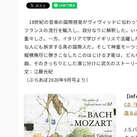
18世紀の音楽の国際感覚がヴィヴィッドに伝わって
フランスの流行を輸入し、自分なりに解釈した。い
重々しさ。一方、イタリアで学びイギリスで活躍した
な人にも訴求する真の国際人だ。そして神童モーツ
縦横無尽に弾きこなしたこのはじける才能は、どん
曲、そのきっちりとした演じ分けに武久のストーリ
文：江藤光紀
（ぶらあぼ2020年9月号より）
【inf
CD『
造＆
J.S