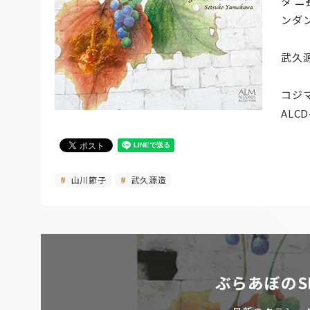
タ ニ
ンダ
武久
コジ
ALCD
山川節子
武久源造
ぶらあぼのS