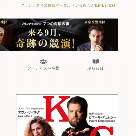
クラシック音楽情報ポータル「ぶらあぼONLINE」とは
の封印の書》
海外公演
FROM編集部
眺望
ぶらあぼブラス！
フォルテピアノ・オデッセイ
アーティスト名鑑
ぶらあぼ
の封印の書》
海外公演
FROM編集部
眺望
ぶらあぼブラス！
フォルテピアノ・オデッセイ