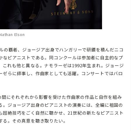
athan Elson
ールの覇者、ジョージア出身でハンガリーで研鑽を積んだニコ
かなピアニストである。同コンクールは参加者に自主的なプ
これも他と異なる。ナモラーゼは1992年生まれ。ジョージ
ーゼらに師事し、作曲家としても活躍。コンサートではバロ
。
その間にそれぞれから影響を受けた作曲家の作品と自作を組み
る。ジョージア出身のピアニストの演奏には、全編に祖国の
も超絶技巧をごく自然に聴かせ、21世紀の新たなピアニスト
する。その真意を聴き取りたい。