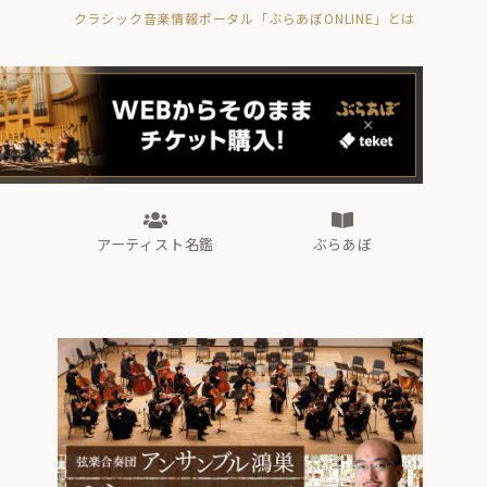
クラシック音楽情報ポータル「ぶらあぼONLINE」とは
の封印の書》
海外公演
FROM編集部
眺望
ぶらあぼブラス！
フォルテピアノ・オデッセイ
アーティスト名鑑
ぶらあぼ
の封印の書》
海外公演
FROM編集部
眺望
ぶらあぼブラス！
フォルテピアノ・オデッセイ