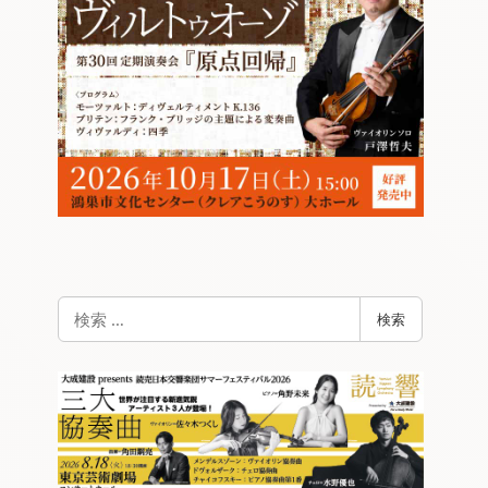
検
検索
索