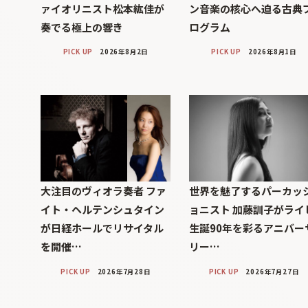
ァイオリニスト松本紘佳が
ン音楽の核心へ迫る古典
奏でる極上の響き
ログラム
PICK UP
2026年8月2日
PICK UP
2026年8月1日
大注目のヴィオラ奏者 ファ
世界を魅了するパーカッ
イト・ヘルテンシュタイン
ョニスト 加藤訓子がライ
が日経ホールでリサイタル
生誕90年を彩るアニバー
を開催…
リー…
PICK UP
2026年7月28日
PICK UP
2026年7月27日