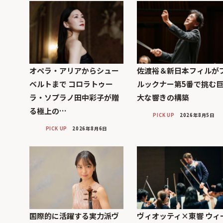
オペラ・アリアからシュー
佐渡裕＆新日本フィルが
ベルトまで コロラトゥー
ルックナー第5番で挑む
ラ・ソプラノ田中彩子が贈
大な響きの構築
る極上の…
PICK UP
2026年8月5日
PICK UP
2026年8月6日
国際的に活躍する実力派ヴ
ヴィオッティ×東響 ウィ