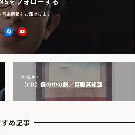
NSをフォローする
ク音楽情報をお届けします
itter
facebook
Youtube
次の記事
【CD】鏡の中の鏡／齋藤真知亜
すすめ記事