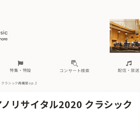
ール
（毎月更新）
東
電子版（無料・月刊）
トピックス
関西
フェスタサマーミューザKAWASAKI 2026
北海道・東北
注目公演
配布場所
インタビュー
中部
定期購読
中国・四国
CD新譜
N響＆東響 《7つ
九州・沖縄
書籍近刊
ロが推す！間違いないオーケストラコンサート
過去の特集
の先と
ブ配信スケジュール
さ
オーケストラの楽屋から
た
な
有料ライブ配信スケジュール
は
ま
や
海の向こうの音楽家
ら
わ
Aからの
載
特集・特設
配信・放送
コンサート検索
クラシック再構築 op.2
ール
（毎月更新）
東
電子版（無料・月刊）
トピックス
関西
フェスタサマーミューザKAWASAKI 2026
北海道・東北
注目公演
配布場所
インタビュー
中部
定期購読
中国・四国
CD新譜
N響＆東響 《7つ
九州・沖縄
書籍近刊
ノリサイタル2020 クラシック
ロが推す！間違いないオーケストラコンサート
過去の特集
の先と
ブ配信スケジュール
さ
オーケストラの楽屋から
た
な
有料ライブ配信スケジュール
は
ま
や
海の向こうの音楽家
ら
わ
Aからの
載