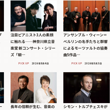
ブ
注目ピアニスト3人の素顔
アンサンブル・ウィーン＝
巨
に触れる──神奈川県立音
ベルリンの名手たちと群響
楽堂 新コンサート・シリー
によるモーツァルトの協奏
ズ「朝…
曲5作品…
PICK UP
2026年8月4日
PICK UP
2026年8月3日
ー
長年の信頼が生む、音楽の
シモン・トルプチェスキが