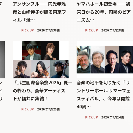
プ
アンサンブル──円光寺雅
ヤマハホール初登場──初
彦と山崎伸子が贈る東京フ
来日から20年、円熟のピア
ィル「渋…
ニズム…
PICK UP
2026年7月30日
PICK UP
2026年7月28日
シ
「武生国際音楽祭2026」――夏
音楽の地平を切り拓く「サ
ヒ
の終わり、豪華アーティス
ントリーホール サマーフェ
サ
トが福井に集結！
スティバル」、今年は開館
40周…
PICK UP
2026年7月25日
PICK UP
2026年7月24日