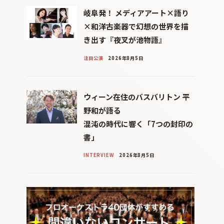
岐阜発！ メディアアート×語り
×和洋古楽器で幻想の世界を描
き出す『夜叉が池物語』
注目公演
2026年8月5日
ウィーン在住のバスバリトン 平
野和が語る
混沌の時代に響く「7つの封印の
書」
INTERVIEW
2026年8月5日