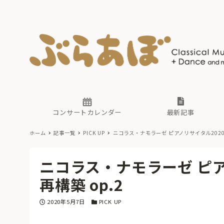
ニュース
ヤマハホ
番組一覧
東京・関
ぶらあぼ
現場のプ
古楽とそ
無料ライ
あ
か
過去の連
コンサートカレンダー
最新記事
ホーム
記事一覧
PICK UP
ニコラス・ナモラーゼ ピアノリサイタル2020 
ニュース
ヤマハホ
番組一覧
東京・関
ぶらあぼ
ニコラス・ナモラーゼ ピア
現場のプ
古楽とそ
無料ライ
あ
か
再構築 op.2
過去の連
投稿日
カテゴリー
2020年5月7日
PICK UP