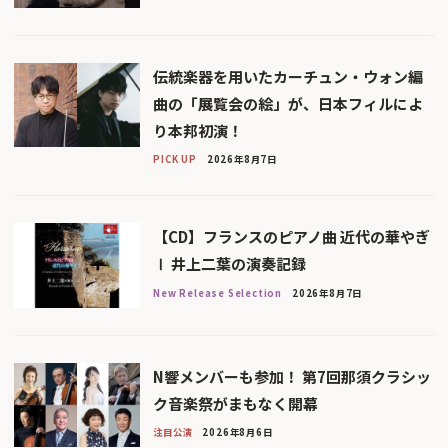
伝統楽器を用いたカーチュン・ウォン編
曲の「展覧会の絵」が、日本フィルによ
り本邦初演！
PICK UP
2026年8月7日
【CD】フランスのピアノ曲 近代の華やぎ
Ⅰ 井上二葉の演奏記録
New Release Selection
2026年8月7日
N響メンバーも参加！ 第7回那須クラシッ
ク音楽祭がまもなく開幕
注目公演
2026年8月6日