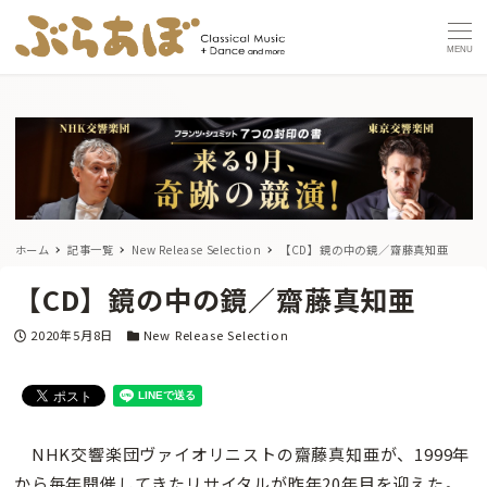
MENU
ホーム
記事一覧
New Release Selection
【CD】鏡の中の鏡／齋藤真知亜
【CD】鏡の中の鏡／齋藤真知亜
投稿日
カテゴリー
2020年5月8日
New Release Selection
NHK交響楽団ヴァイオリニストの齋藤真知亜が、1999年
から毎年開催してきたリサイタルが昨年20年目を迎えた。