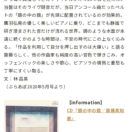
当盤はそのライヴ録音だが、当日アンコール曲だったペル
トの「鏡の中の鏡」が先頭に配置されているのが効果的。
鷹羽弘晃の優しく美しいピアノに乗り、どこまでも静謐で
研ぎ澄まされた音だけが流れる世界。鏡のような水面が永
遠に続くかのような時間は、不安の時代にこの上なく沁み
る。「作品を利用して自分を押し出すのは大嫌い」と語る
齋藤らしく、他の作曲家も純度の高い音色で弾きこみ、オ
ッフェンバックの楽しさや歌心、ピアソラの情熱と憂愁も
丁寧にすくい取る。
文：林 昌英
（ぶらあぼ2020年5月号より）
【information】
CD『鏡の中の鏡／齋藤真知
亜』