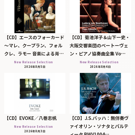
【CD】エースのフォーカード
【CD】菊池洋子＆山下一史・
～マレ、クープラン、フォル
大阪交響楽団のベートーヴェ
クレ、ラモー 音楽による肖…
ン・ピアノ協奏曲全集 Vo…
New Release Selection
New Release Selection
2026年8月5日
2026年8月4日
【CD】EVOKE／八巻志帆
【CD】J.S.バッハ：無伴奏ヴ
ァイオリン・ソナタとパルテ
New Release Selection
2026年8月3日
ィータ BWV1004…