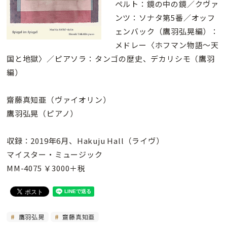
ペルト：鏡の中の鏡／クヴァ
ンツ：ソナタ第5番／オッフ
ェンバック（鷹羽弘晃編）：
メドレー〈ホフマン物語〜天
国と地獄〉／ピアソラ：タンゴの歴史、デカリシモ（鷹羽
編）
齋藤真知亜（ヴァイオリン）
鷹羽弘晃（ピアノ）
収録：2019年6月、Hakuju Hall（ライヴ）
マイスター・ミュージック
MM-4075 ￥3000＋税
鷹羽弘晃
齋藤真知亜