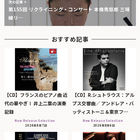
次の記事
第155回 リクライニング・コンサート 本條秀慈郎 三味
線リ…
おすすめ記事
【CD】フランスのピアノ曲 近
【CD】R.シュトラウス：アル
代の華やぎⅠ 井上二葉の演奏
プス交響曲／ アンドレア・バ
記録
ッティストーニ＆東京フ…
New Release Selection
New Release Selection
2026年8月7日
2026年8月6日