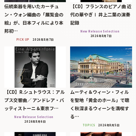
伝統楽器を用いたカーチュ
【CD】フランスのピアノ曲 近
ン・ウォン編曲の「展覧会の
代の華やぎⅠ 井上二葉の演奏
絵」が、日本フィルにより本
記録
邦初…
New Release Selection
2026年8月7日
PICK UP
2026年8月7日
【CD】R.シュトラウス：アル
ムーティ＆ウィーン・フィル
プス交響曲／ アンドレア・バ
を聖地「黄金のホール」で聴
ッティストーニ＆東京フ…
く秋深まるウィーンを満喫す
る…
New Release Selection
2026年8月6日
TOPICS
2026年8月5日