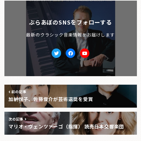
ぶらあぼのSNSをフォローする
最新のクラシック音楽情報をお届けします
Twitter
facebook
Youtube
前の記事
加納悦子、佐藤俊介が芸術選奨を受賞
次の記事
マリオ・ヴェンツァーゴ（指揮） 読売日本交響楽団