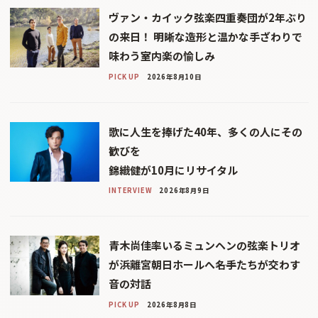
ヴァン・カイック弦楽四重奏団が2年ぶり
の来日！ 明晰な造形と温かな手ざわりで
味わう室内楽の愉しみ
PICK UP
2026年8月10日
歌に人生を捧げた40年、多くの人にその
歓びを
錦織健が10月にリサイタル
INTERVIEW
2026年8月9日
青木尚佳率いるミュンヘンの弦楽トリオ
が浜離宮朝日ホールへ――名手たちが交わす
音の対話
PICK UP
2026年8月8日