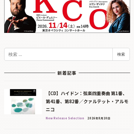
検
検索
索
新着記事
【CD】ハイドン：弦楽四重奏曲 第1番、
第41番、第82番／クァルテット・アルモ
ニコ
New Release Selection
2026年8月10日