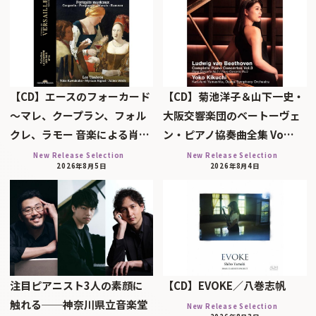
【CD】エースのフォーカード
【CD】菊池洋子＆山下一史・
～マレ、クープラン、フォル
大阪交響楽団のベートーヴェ
クレ、ラモー 音楽による肖…
ン・ピアノ協奏曲全集 Vo…
New Release Selection
New Release Selection
2026年8月5日
2026年8月4日
注目ピアニスト3人の素顔に
【CD】EVOKE／八巻志帆
触れる──神奈川県立音楽堂
New Release Selection