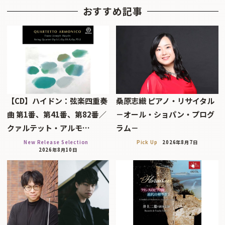
おすすめ記事
【CD】ハイドン：弦楽四重奏
桑原志織 ピアノ・リサイタル
曲 第1番、第41番、第82番／
－オール・ショパン・プログ
クァルテット・アルモ…
ラム－
New Release Selection
Pick Up
2026年8月7日
2026年8月10日