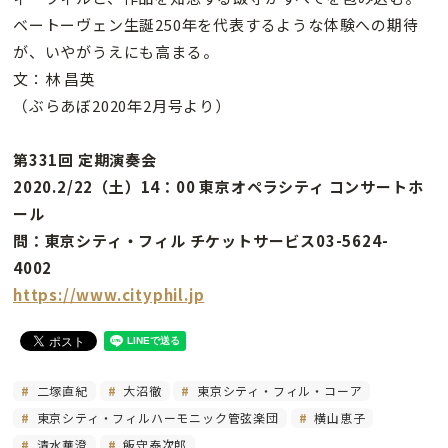
ベートーヴェン生誕250年を代表するような体験への期待
が、いやがうえにも高まる。
文：林 昌英
（ぶらあぼ2020年2月号より）
第331回 定期演奏会
2020.2/22（土）14：00 東京オペラシティ コンサートホ
ール
問：東京シティ・フィル チケットサービス03-5624-
4002
https://www.cityphil.jp
二塚直紀
大沼徹
東京シティ・フィル・コーア
東京シティ・フィルハーモニック管弦楽団
横山恵子
清水華澄
飯守泰次郎