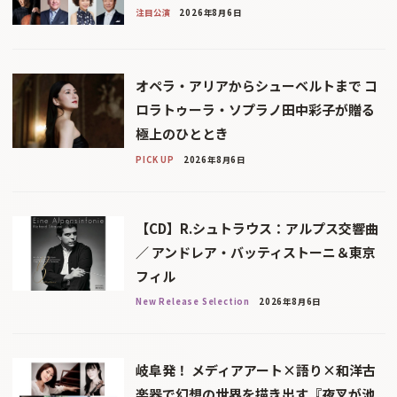
注目公演
2026年8月6日
オペラ・アリアからシューベルトまで コ
ロラトゥーラ・ソプラノ田中彩子が贈る
極上のひととき
PICK UP
2026年8月6日
【CD】R.シュトラウス：アルプス交響曲
／ アンドレア・バッティストーニ＆東京
フィル
New Release Selection
2026年8月6日
岐阜発！ メディアアート×語り×和洋古
楽器で幻想の世界を描き出す『夜叉が池