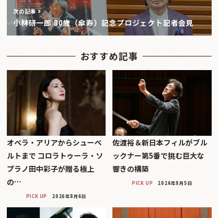
次の記事
小林研一郎 80歳（傘寿）記念プロジェクト記者会見
おすすめ記事
オペラ・アリアからシューベ
佐渡裕＆新日本フィルがブル
ルトまで コロラトゥーラ・ソ
ックナー第5番で挑む巨大な
プラノ田中彩子が贈る極上
響きの構築
の…
PICK UP
2026年8月5日
PICK UP
2026年8月6日