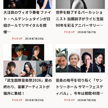
大注目のヴィオラ奏者 ファイ
世界を魅了するパーカッショ
ト・ヘルテンシュタインが日
ニスト 加藤訓子がライヒ生誕
経ホールでリサイタルを開
90年を彩るアニバーサリー…
催…
PICK UP
2026年7月27日
PICK UP
2026年7月28日
「武生国際音楽祭2026」――夏の
音楽の地平を切り拓く「サン
終わり、豪華アーティストが
トリーホール サマーフェステ
福井に集結！
ィバル」、今年は開館40周…
PICK UP
2026年7月25日
PICK UP
2026年7月24日