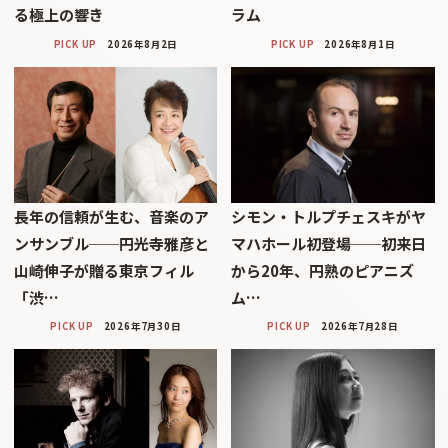
る極上の響き
ラム
PICK UP
2026年8月2日
PICK UP
2026年8月1日
長年の信頼が生む、音楽のア
シモン・トルプチェスキがヤ
ンサンブル──円光寺雅彦と
マハホール初登場──初来日
山崎伸子が贈る東京フィル
から20年、円熟のピアニズ
「渋…
ム…
PICK UP
2026年7月30日
PICK UP
2026年7月28日