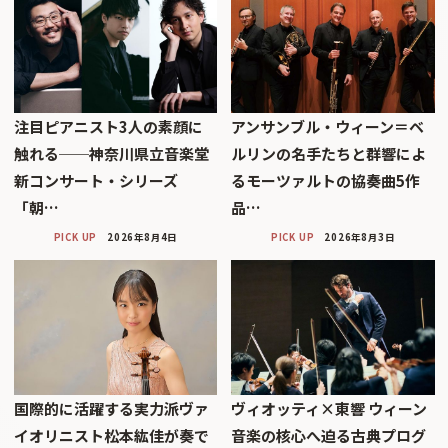
注目ピアニスト3人の素顔に
アンサンブル・ウィーン＝ベ
触れる──神奈川県立音楽堂
ルリンの名手たちと群響によ
新コンサート・シリーズ
るモーツァルトの協奏曲5作
「朝…
品…
PICK UP
2026年8月4日
PICK UP
2026年8月3日
国際的に活躍する実力派ヴァ
ヴィオッティ×東響 ウィーン
イオリニスト松本紘佳が奏で
音楽の核心へ迫る古典プログ