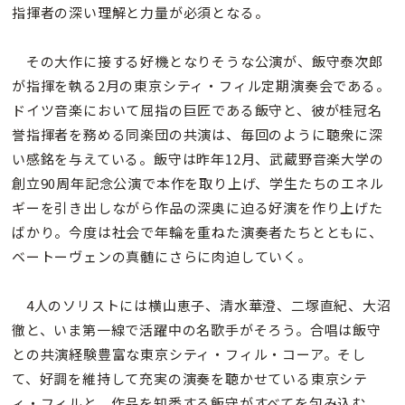
指揮者の深い理解と力量が必須となる。
その大作に接する好機となりそうな公演が、飯守泰次郎
が指揮を執る2月の東京シティ・フィル定期演奏会である。
ドイツ音楽において屈指の巨匠である飯守と、彼が桂冠名
誉指揮者を務める同楽団の共演は、毎回のように聴衆に深
い感銘を与えている。飯守は昨年12月、武蔵野音楽大学の
創立90周年記念公演で本作を取り上げ、学生たちのエネル
ギーを引き出しながら作品の深奥に迫る好演を作り上げた
ばかり。今度は社会で年輪を重ねた演奏者たちとともに、
ベートーヴェンの真髄にさらに肉迫していく。
4人のソリストには横山恵子、清水華澄、二塚直紀、大沼
徹と、いま第一線で活躍中の名歌手がそろう。合唱は飯守
との共演経験豊富な東京シティ・フィル・コーア。そし
て、好調を維持して充実の演奏を聴かせている東京シテ
ィ・フィルと、作品を知悉する飯守がすべてを包み込む。