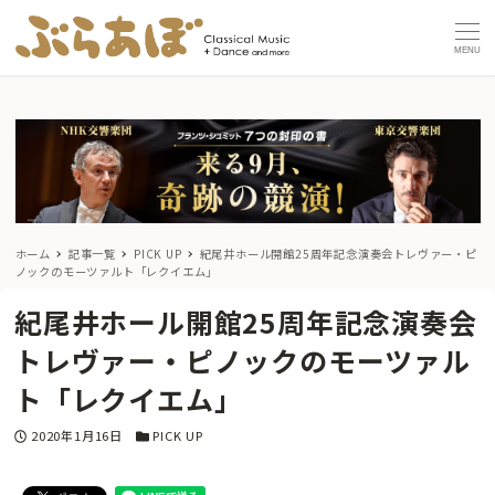
MENU
ホーム
記事一覧
PICK UP
紀尾井ホール開館25周年記念演奏会トレヴァー・ピ
ノックのモーツァルト「レクイエム」
紀尾井ホール開館25周年記念演奏会
トレヴァー・ピノックのモーツァル
ト「レクイエム」
投稿日
カテゴリー
2020年1月16日
PICK UP