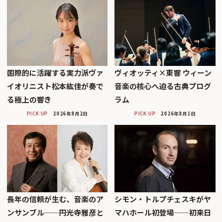
国際的に活躍する実力派ヴァ
ヴィオッティ×東響 ウィーン
イオリニスト松本紘佳が奏で
音楽の核心へ迫る古典プログ
る極上の響き
ラム
PICK UP
2026年8月2日
PICK UP
2026年8月1日
長年の信頼が生む、音楽のア
シモン・トルプチェスキがヤ
ンサンブル──円光寺雅彦と
マハホール初登場──初来日