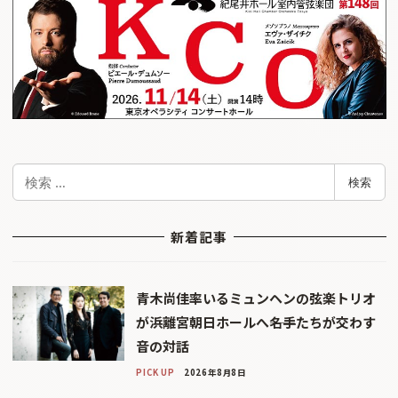
検
検索
索
新着記事
青木尚佳率いるミュンヘンの弦楽トリオ
が浜離宮朝日ホールへ――名手たちが交わす
音の対話
PICK UP
2026年8月8日