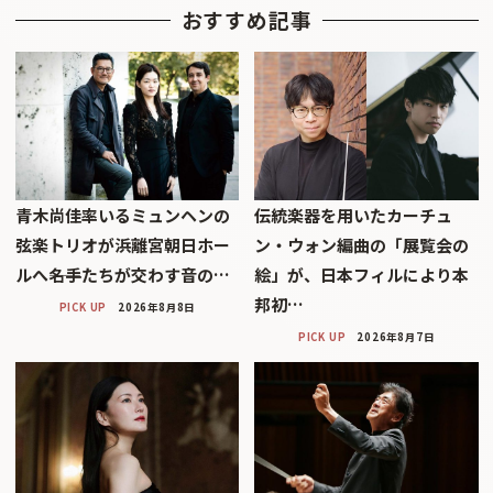
おすすめ記事
青木尚佳率いるミュンヘンの
伝統楽器を用いたカーチュ
弦楽トリオが浜離宮朝日ホー
ン・ウォン編曲の「展覧会の
ルへ――名手たちが交わす音の…
絵」が、日本フィルにより本
邦初…
PICK UP
2026年8月8日
PICK UP
2026年8月7日