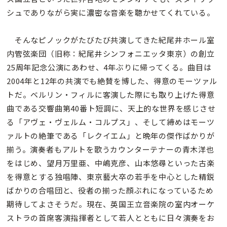
シュでありながら実に濃密な音楽を聴かせてくれている。
そんなピノックがたびたび共演してきた紀尾井ホール室
内管弦楽団（旧称：紀尾井シンフォニエッタ東京）の創立
25周年記念公演にあわせ、4年ぶりに帰ってくる。曲目は
2004年と12年の共演でも絶賛を博した、得意のモーツァル
トだ。ベルリン・フィルに客演した際にも取り上げた得意
曲である交響曲第40番ト短調に、天上的な世界を感じさせ
る「アヴェ・ヴェルム・コルプス」、そして締めはモーツ
ァルトの絶筆である「レクイエム」と晩年の傑作ばかりが
揃う。演奏者もアルトを歌うカウンターテナーの青木洋也
をはじめ、望月万里亜、中嶋克彦、山本悠尋といった古楽
を得意とする独唱陣、東京藝大卒の若手を中心とした精鋭
ばかりの合唱団と、役者の揃った顔ぶれになっているため
期待してよさそうだ。現在、英国王立音楽院の室内オーケ
ストラの首席客演指揮者として若人とともに日々演奏をお