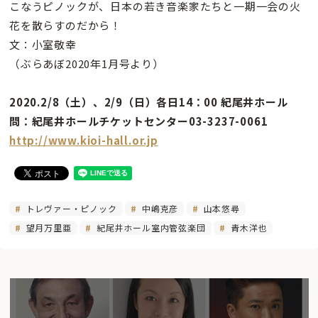
こなうピノックが、日本の若き音楽家たちと一期一会の火
花を散らすのだから！
文：小室敬幸
（ぶらあぼ2020年1月号より）
2020.2/8（土）、2/9（日）各日14：00 紀尾井ホール
問：紀尾井ホールチケットセンター03-3237-0061
http://www.kioi-hall.or.jp
トレヴァー・ピノック
中嶋克彦
山本悠尋
望月万里亜
紀尾井ホール室内管弦楽団
青木洋也