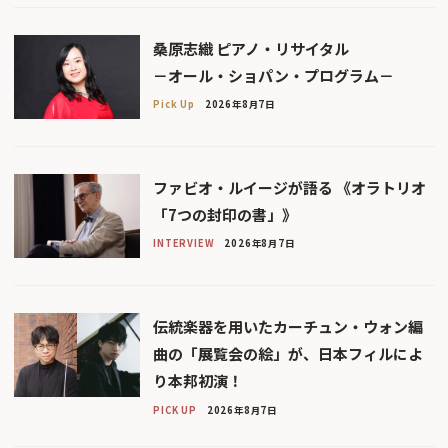
桑原志織 ピアノ・リサイタル
－オール・ショパン・プログラム－
Pick Up
2026年8月7日
ファビオ・ルイージが語る 《オラトリオ
「7つの封印の書」》
INTERVIEW
2026年8月7日
伝統楽器を用いたカーチュン・ウォン編
曲の「展覧会の絵」が、日本フィルによ
り本邦初演！
PICK UP
2026年8月7日