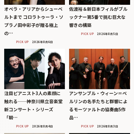
オペラ・アリアからシューベ
佐渡裕＆新日本フィルがブル
ルトまで コロラトゥーラ・ソ
ックナー第5番で挑む巨大な
プラノ田中彩子が贈る極上
響きの構築
の…
PICK UP
2026年8月5日
PICK UP
2026年8月6日
注目ピアニスト3人の素顔に
アンサンブル・ウィーン＝ベ
触れる──神奈川県立音楽堂
ルリンの名手たちと群響によ
新コンサート・シリーズ
るモーツァルトの協奏曲5作
「朝…
品…
PICK UP
2026年8月4日
PICK UP
2026年8月3日