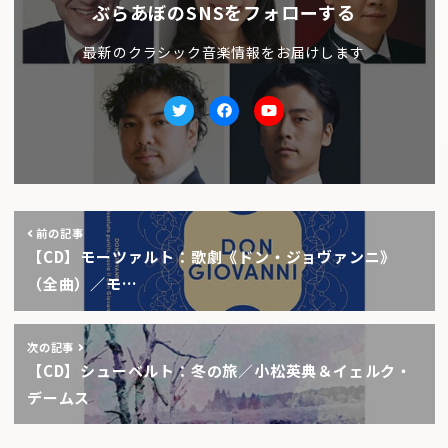
ぶらあぼのSNSをフォローする
最新のクラシック音楽情報をお届けします
Twitter
facebook
Youtube
前の記事
【CD】モーツァルト：歌劇《ドン・ジョヴァンニ》
（全曲）／モ…
次の記事
【CD】シューベルト：冬の旅／小松英典＆イェルク・
デームス