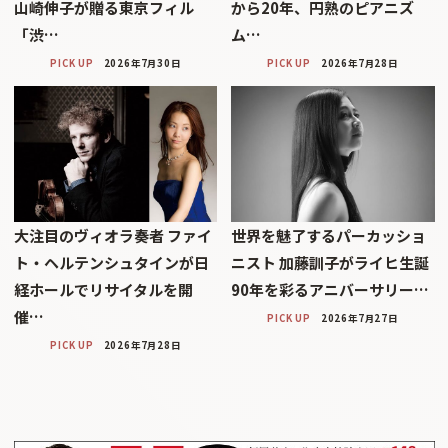
山崎伸子が贈る東京フィル
から20年、円熟のピアニズ
「渋…
ム…
PICK UP
2026年7月30日
PICK UP
2026年7月28日
大注目のヴィオラ奏者 ファイ
世界を魅了するパーカッショ
ト・ヘルテンシュタインが日
ニスト 加藤訓子がライヒ生誕
経ホールでリサイタルを開
90年を彩るアニバーサリー…
催…
PICK UP
2026年7月27日
PICK UP
2026年7月28日