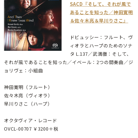
SACD『そして、それが風で
あることを知った／神田寛明
＆佐々木亮＆早川りさこ』
ドビュッシー：フルート、ヴ
ィオラとハープのためのソナ
タ L.137／武満徹：そして、
それが風であることを知った／イベール：2つの間奏曲／ジ
ョリヴェ：小組曲
神田寛明（フルート）
佐々木亮（ヴィオラ）
早川りさこ（ハープ）
オクタヴィア・レコード
OVCL-00707 ￥3200＋税