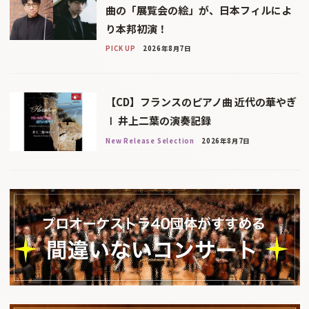
曲の「展覧会の絵」が、日本フィルによ
り本邦初演！
PICK UP
2026年8月7日
【CD】フランスのピアノ曲 近代の華やぎ
Ⅰ 井上二葉の演奏記録
New Release Selection
2026年8月7日