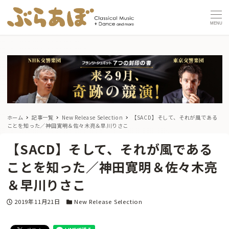
MENU
ホーム
記事一覧
New Release Selection
【SACD】そして、それが風である
ことを知った／神田寛明＆佐々木亮＆早川りさこ
【SACD】そして、それが風である
ことを知った／神田寛明＆佐々木亮
＆早川りさこ
投稿日
カテゴリー
2019年11月21日
New Release Selection