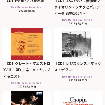
【CD】EVOKE／八巻志帆
【CD】J.S.バッハ：無伴奏ヴ
ァイオリン・ソナタとパルテ
New Release Selection
2026年8月3日
ィータ BWV1004…
New Release Selection
2026年7月31日
【CD】グレート・マエストロ
【CD】レジスタンス／マック
XVIII － XIX ／ネーメ・ヤルヴ
ス・デヴロー
ィ＆エスト…
New Release Selection
2026年7月29日
New Release Selection
2026年7月30日