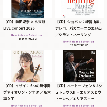
【CD】前田妃奈 × 久末航
【CD】ショパン：練習曲集、
LIVE Concert 2026
ボレロ、パガニーニの思い出
／シモン・ネーリング
New Release Selection
2026年7月28日
New Release Selection
2026年7月27日
【CD】イザイ： 6つの無伴奏
【CD】ベートーヴェン＆J.シ
ヴァイオリン・ソナタ ／髙木
ュトラウスII －エリアスとウ
凜々子
ィーンへ／エリアス・…
New Release Selection
New Release Selection