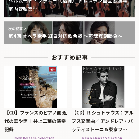
ヘルムート・ブラニー（指揮） ドレスデン国立歌劇場
室内管弦楽…
次の記事
第4回 オペラ歌手 紅白対抗歌合戦 〜声魂真剣勝負〜
おすすめ記事
【CD】フランスのピアノ曲 近
【CD】R.シュトラウス：アル
代の華やぎⅠ 井上二葉の演奏
プス交響曲／ アンドレア・バ
記録
ッティストーニ＆東京フ…
New Release Selection
New Release Selection