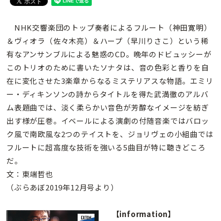
NHK交響楽団のトップ奏者によるフルート（神田寛明）
＆ヴィオラ（佐々木亮）＆ハープ（早川りさこ）という稀
有なアンサンブルによる魅惑のCD。晩年のドビュッシーが
このトリオのために書いたソナタは、音の色彩と香りを自
在に変化させた3楽章からなるミステリアスな物語。エミリ
ー・ディキンソンの詩からタイトルを得た武満徹のアルバ
ム表題曲では、淡く柔らかい音色が芳醇なイメージを紡ぎ
出す様が圧巻。イベールによる演劇の付随音楽ではバロッ
ク風で南欧風な2つのテイストを、ジョリヴェの小組曲では
フルートに超高度な技術を強いる5曲目が特に聴きどころ
だ。
文：東端哲也
（ぶらあぼ2019年12月号より）
【information】