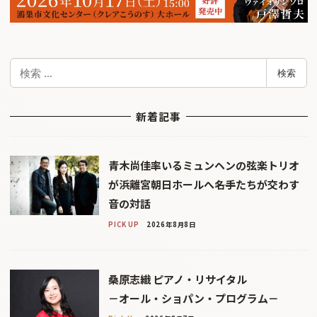
検
検索
索
新着記事
青木尚佳率いるミュンヘンの弦楽トリオ
が浜離宮朝日ホールへ――名手たちが交わす
音の対話
PICK UP
2026年8月8日
桑原志織 ピアノ・リサイタル
－オール・ショパン・プログラム－