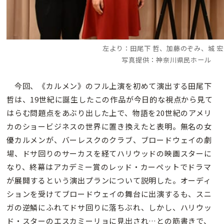
左より：田尾下 哲、加藤のぞみ、城 
写真提供：神奈川県民ホール
今回、《カルメン》のフル上演を初めて演出する田尾下
哲は、19世紀に誕生したこの作品が今日的な視点から見て
はらむ問題点をあぶり出した上で、物語を20世紀のアメリ
カのショービジネスの世界に置き換えたと表明。無名の女
優カルメンが、バーレスクのクラブ、ブロードウェイの劇
場、ドサ回りのサーカスを経てハリウッドの映画スターに
なり、終幕はアカデミー賞のレッド・カーペットでドラマ
が展開するという演出プランについて説明した。オーディ
ションを受けてブロードウェイの舞台に出演するも、スニ
ガの逆鱗にふれてドサ回りに落ちぶれ、しかし、ハリウッ
ド・スターのエスカミーリョに見出され…との筋書きで、