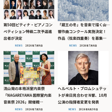
第50回ピティナ・ピアノコン
「蔵王の冬」を音楽で描く――山
ペティション特級二次予選進
響作曲コンクール実施決定！
出者が決定
作品（弦楽四重奏）を募集…
NEWS
2026年7月9日
NEWS
2026年7月6日
流山発の本格派室内楽祭
ヘルベルト・ブロムシュテッ
「NAGAREYAMA 国際室内楽
トが来日見合わせ N響、10月
音楽祭 2026」開催概…
公演の指揮者変更を発表
NEWS
2026年7月3日
NEWS
2026年6月30日