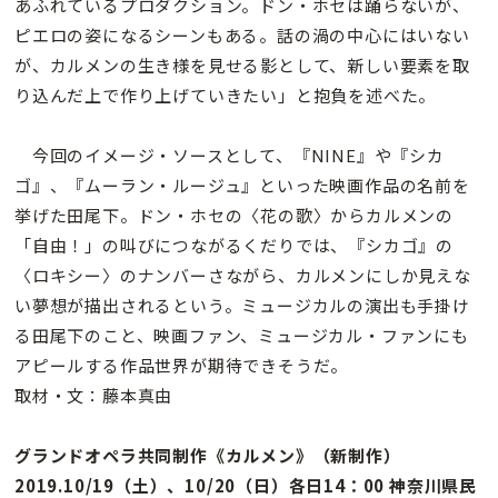
あふれているプロダクション。ドン・ホセは踊らないが、
ピエロの姿になるシーンもある。話の渦の中心にはいない
が、カルメンの生き様を見せる影として、新しい要素を取
り込んだ上で作り上げていきたい」と抱負を述べた。
今回のイメージ・ソースとして、『NINE』や『シカ
ゴ』、『ムーラン・ルージュ』といった映画作品の名前を
挙げた田尾下。ドン・ホセの〈花の歌〉からカルメンの
「自由！」の叫びにつながるくだりでは、『シカゴ』の
〈ロキシー〉のナンバーさながら、カルメンにしか見えな
い夢想が描出されるという。ミュージカルの演出も手掛け
る田尾下のこと、映画ファン、ミュージカル・ファンにも
アピールする作品世界が期待できそうだ。
取材・文：藤本真由
グランドオペラ共同制作《カルメン》（新制作）
2019.10/19（土）、10/20（日）各日14：00 神奈川県民