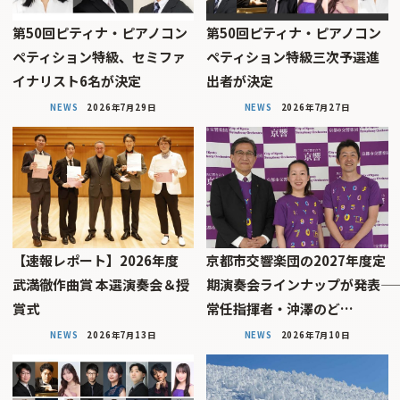
第50回ピティナ・ピアノコン
第50回ピティナ・ピアノコン
ペティション特級、セミファ
ペティション特級三次予選進
イナリスト6名が決定
出者が決定
NEWS
2026年7月29日
NEWS
2026年7月27日
【速報レポート】2026年度
京都市交響楽団の2027年度定
武満徹作曲賞 本選演奏会＆授
期演奏会ラインナップが発表――
賞式
常任指揮者・沖澤のど…
NEWS
2026年7月13日
NEWS
2026年7月10日