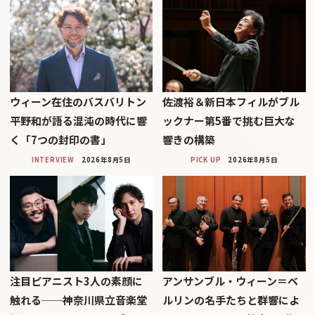
ウィーン在住のバスバリトン
佐渡裕＆新日本フィルがブル
平野和が語る混沌の時代に響
ックナー第5番で挑む巨大な
く「7つの封印の書」
響きの構築
INTERVIEW
2026年8月5日
PICK UP
2026年8月5日
注目ピアニスト3人の素顔に
アンサンブル・ウィーン＝ベ
触れる──神奈川県立音楽堂
ルリンの名手たちと群響によ