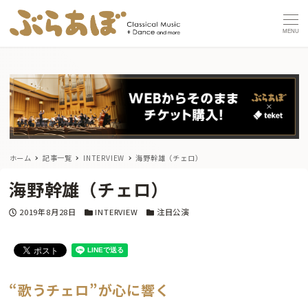
MENU
ホーム
記事一覧
INTERVIEW
海野幹雄（チェロ）
海野幹雄（チェロ）
投稿日
カテゴリー
カテゴリー
2019年8月28日
INTERVIEW
注目公演
“歌うチェロ”が心に響く