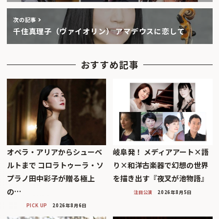
次の記事
千住真理子（ヴァイオリン） アマデウスに恋して
おすすめ記事
オペラ・アリアからシューベ
岐阜発！ メディアアート×語
ルトまで コロラトゥーラ・ソ
り×和洋古楽器で幻想の世界
プラノ田中彩子が贈る極上
を描き出す『夜叉が池物語』
の…
注目公演
2026年8月5日
PICK UP
2026年8月6日