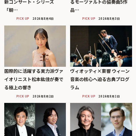
新コンサート・シリーズ
るモーツァルトの協奏曲5作
「朝…
品…
PICK UP
2026年8月4日
PICK UP
2026年8月3日
国際的に活躍する実力派ヴァ
ヴィオッティ×東響 ウィーン
イオリニスト松本紘佳が奏で
音楽の核心へ迫る古典プログ
る極上の響き
ラム
PICK UP
2026年8月2日
PICK UP
2026年8月1日