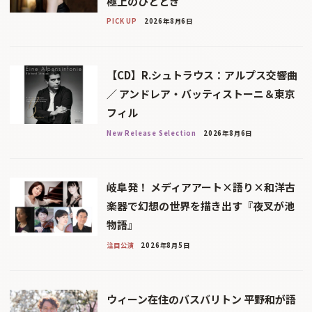
極上のひととき
PICK UP
2026年8月6日
【CD】R.シュトラウス：アルプス交響曲
／ アンドレア・バッティストーニ＆東京
フィル
New Release Selection
2026年8月6日
岐阜発！ メディアアート×語り×和洋古
楽器で幻想の世界を描き出す『夜叉が池
物語』
注目公演
2026年8月5日
ウィーン在住のバスバリトン 平野和が語