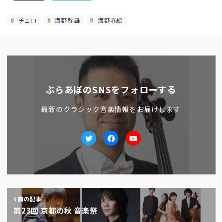
チェロ
海野幹雄
海野春絵
ぶらあぼのSNSをフォローする
最新のクラシック音楽情報をお届けします
Twitter
facebook
Youtube
前の記事
第23回 京都の秋 音楽祭