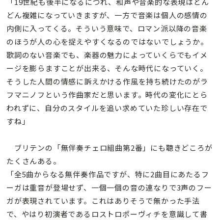
「19世紀も後半になるにつれ、和声や音楽的な表現はどん
どん複雑になっていきますが、一方で音楽は個人の感情の
内側に入ってくる。そういう意味で、ロマン派以降の音楽
のほうが人の心を捉えやすくなるのではないでしょうか。
歌詞のない音楽でも、楽器の魅力によっていくらでもイメ
ージを膨らますことが出来る、そんな時代になっていく。
そうした人間の情感に訴えかける作風を持ち続けたのがラ
フマニノフという作曲家だと思います。時代の変化にとら
われずに、自分のスタイルを追い求めていた珍しい存在で
すね」
ブリテンの「無伴奏チェロ組曲第2番」にも聴きどころが
たくさんある。
「全5曲からなる無伴奏作品ですが、特に2曲目にあたるフ
ーガは重音が登場せず、一個一個の音の連なりで3声のフー
ガが表現されています。これはありそうで無かった手法
で、やはり初演者であるロストロポーヴィチを意識して書