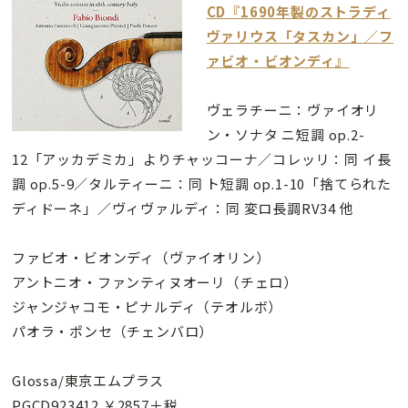
CD『1690年製のストラディ
ヴァリウス「タスカン」／フ
ァビオ・ビオンディ』
ヴェラチーニ：ヴァイオリ
ン・ソナタ ニ短調 op.2-
12「アッカデミカ」よりチャッコーナ／コレッリ：同 イ長
調 op.5-9／タルティーニ：同 ト短調 op.1-10「捨てられた
ディドーネ」／ヴィヴァルディ：同 変ロ長調RV34 他
ファビオ・ビオンディ（ヴァイオリン）
アントニオ・ファンティヌオーリ（チェロ）
ジャンジャコモ・ピナルディ（テオルボ）
パオラ・ポンセ（チェンバロ）
Glossa/東京エムプラス
PGCD923412 ￥2857＋税