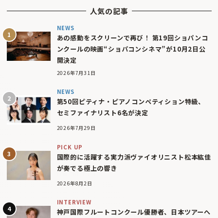
人気の記事
NEWS
あの感動をスクリーンで再び！ 第19回ショパンコ
ンクールの映画“ショパコンシネマ”が10月2日公
開決定
2026年7月31日
NEWS
第50回ピティナ・ピアノコンペティション特級、
セミファイナリスト6名が決定
2026年7月29日
PICK UP
国際的に活躍する実力派ヴァイオリニスト松本紘佳
が奏でる極上の響き
2026年8月2日
INTERVIEW
神戸国際フルートコンクール優勝者、日本ツアーへ