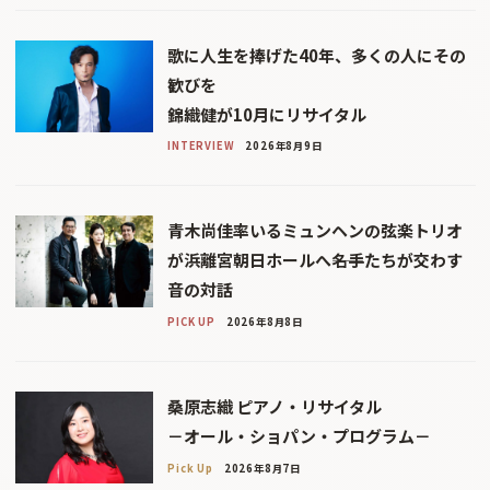
歌に人生を捧げた40年、多くの人にその
歓びを
錦織健が10月にリサイタル
INTERVIEW
2026年8月9日
青木尚佳率いるミュンヘンの弦楽トリオ
が浜離宮朝日ホールへ――名手たちが交わす
音の対話
PICK UP
2026年8月8日
桑原志織 ピアノ・リサイタル
－オール・ショパン・プログラム－
Pick Up
2026年8月7日