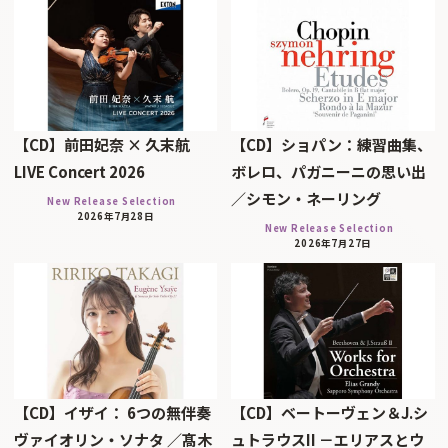
【CD】前田妃奈 × 久末航
【CD】ショパン：練習曲集、
LIVE Concert 2026
ボレロ、パガニーニの思い出
／シモン・ネーリング
New Release Selection
2026年7月28日
New Release Selection
2026年7月27日
【CD】イザイ： 6つの無伴奏
【CD】ベートーヴェン＆J.シ
ヴァイオリン・ソナタ ／髙木
ュトラウスII －エリアスとウ