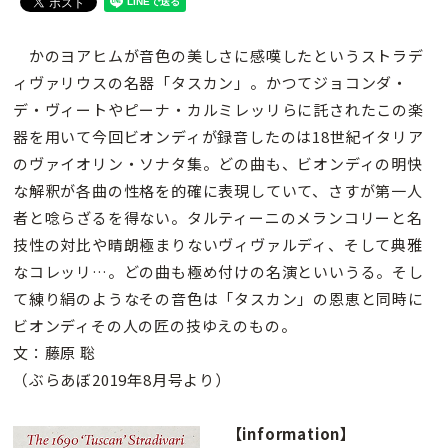
かのヨアヒムが音色の美しさに感嘆したというストラデ
ィヴァリウスの名器「タスカン」。かつてジョコンダ・
デ・ヴィートやピーナ・カルミレッリらに託されたこの楽
器を用いて今回ビオンディが録音したのは18世紀イタリア
のヴァイオリン・ソナタ集。どの曲も、ビオンディの明快
な解釈が各曲の性格を的確に表現していて、さすが第一人
者と唸らざるを得ない。タルティーニのメランコリーと名
技性の対比や晴朗極まりないヴィヴァルディ、そして典雅
なコレッリ…。どの曲も極め付けの名演といいうる。そし
て練り絹のようなその音色は「タスカン」の恩恵と同時に
ビオンディその人の匠の技ゆえのもの。
文：藤原 聡
（ぶらあぼ2019年8月号より）
【information】