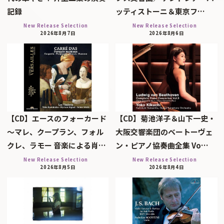
記録
ッティストーニ＆東京フ…
New Release Selection
New Release Selection
2026年8月7日
2026年8月6日
【CD】エースのフォーカード
【CD】菊池洋子＆山下一史・
～マレ、クープラン、フォル
大阪交響楽団のベートーヴェ
クレ、ラモー 音楽による肖…
ン・ピアノ協奏曲全集 Vo…
New Release Selection
New Release Selection
2026年8月5日
2026年8月4日