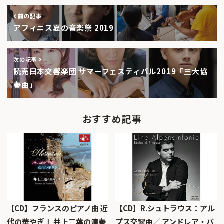
前の記事
アフィニス夏の音楽祭 2019
次の記事
読売日本交響楽団 サマーフェスティバル2019「三大協
奏曲」
おすすめ記事
【CD】フランスのピアノ曲 近
【CD】R.シュトラウス：アル
代の華やぎⅠ 井上二葉の演奏
プス交響曲／ アンドレア・バ