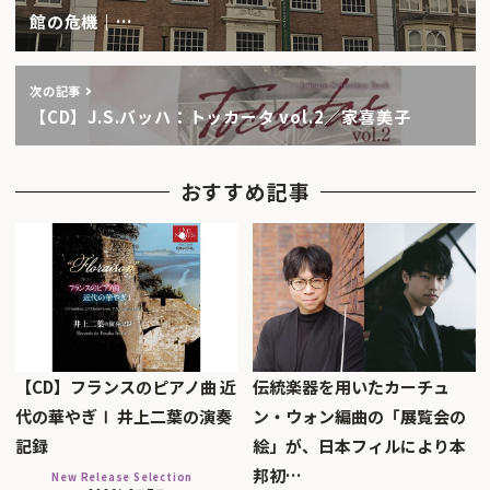
館の危機｜…
次の記事
【CD】J.S.バッハ：トッカータ vol.2／家喜美子
おすすめ記事
【CD】フランスのピアノ曲 近
伝統楽器を用いたカーチュ
代の華やぎⅠ 井上二葉の演奏
ン・ウォン編曲の「展覧会の
記録
絵」が、日本フィルにより本
邦初…
New Release Selection