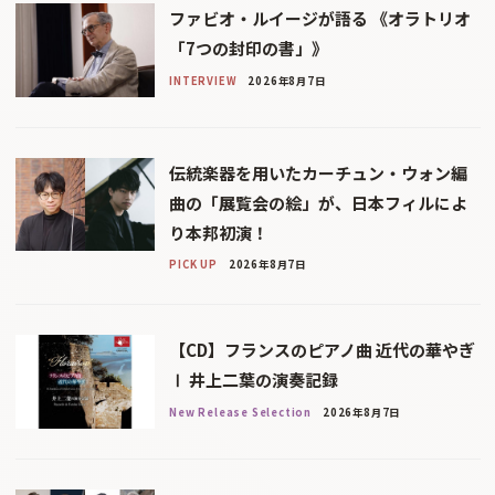
ファビオ・ルイージが語る 《オラトリオ
「7つの封印の書」》
INTERVIEW
2026年8月7日
伝統楽器を用いたカーチュン・ウォン編
曲の「展覧会の絵」が、日本フィルによ
り本邦初演！
PICK UP
2026年8月7日
【CD】フランスのピアノ曲 近代の華やぎ
Ⅰ 井上二葉の演奏記録
New Release Selection
2026年8月7日