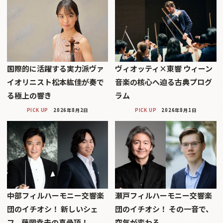
国際的に活躍する実力派ヴァ
ヴィオッティ×東響 ウィーン
イオリニスト松本紘佳が奏で
音楽の核心へ迫る古典プログ
る極上の響き
ラム
PICK UP
2026年8月2日
PICK UP
2026年8月1日
中部フィルハーモニー交響楽
瀬戸フィルハーモニー交響楽
団のイチオシ！ 新しいシェ
団のイチオシ！ その一音で、
フ、藤岡幸夫の真骨頂！
空気が変わる