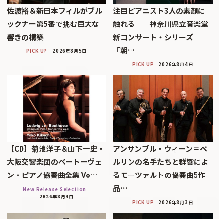
佐渡裕＆新日本フィルがブル
注目ピアニスト3人の素顔に
ックナー第5番で挑む巨大な
触れる──神奈川県立音楽堂
響きの構築
新コンサート・シリーズ
「朝…
PICK UP
2026年8月5日
PICK UP
2026年8月4日
【CD】菊池洋子＆山下一史・
アンサンブル・ウィーン＝ベ
大阪交響楽団のベートーヴェ
ルリンの名手たちと群響によ
ン・ピアノ協奏曲全集 Vo…
るモーツァルトの協奏曲5作
品…
New Release Selection
2026年8月4日
PICK UP
2026年8月3日