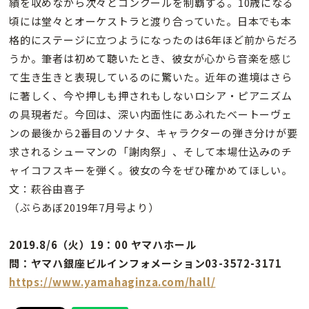
績を収めながら次々とコンクールを制覇する。10歳になる
頃には堂々とオーケストラと渡り合っていた。日本でも本
格的にステージに立つようになったのは6年ほど前からだろ
うか。筆者は初めて聴いたとき、彼女が心から音楽を感じ
て生き生きと表現しているのに驚いた。近年の進境はさら
に著しく、今や押しも押されもしないロシア・ピアニズム
の具現者だ。今回は、深い内面性にあふれたベートーヴェ
ンの最後から2番目のソナタ、キャラクターの弾き分けが要
求されるシューマンの「謝肉祭」、そして本場仕込みのチ
ャイコフスキーを弾く。彼女の今をぜひ確かめてほしい。
文：萩谷由喜子
（ぶらあぼ2019年7月号より）
2019.8/6（火）19：00 ヤマハホール
問：ヤマハ銀座ビルインフォメーション03-3572-3171
https://www.yamahaginza.com/hall/