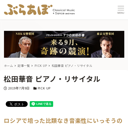
MENU
ホーム
記事一覧
PICK UP
松田華音 ピアノ・リサイタル
松田華音 ピアノ・リサイタル
投稿日
カテゴリー
2019年7月9日
PICK UP
ロシアで培った比類なき音楽性にいっそうの