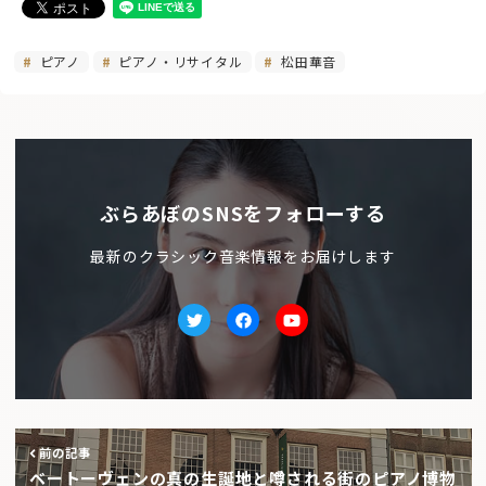
ピアノ
ピアノ・リサイタル
松田華音
ぶらあぼのSNSをフォローする
最新のクラシック音楽情報をお届けします
Twitter
facebook
Youtube
前の記事
ベートーヴェンの真の生誕地と噂される街のピアノ博物