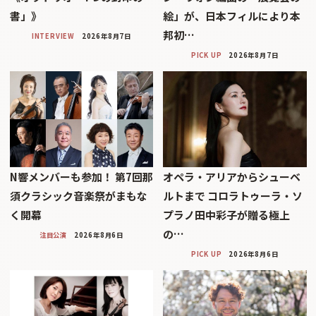
書」》
絵」が、日本フィルにより本
邦初…
INTERVIEW
2026年8月7日
PICK UP
2026年8月7日
N響メンバーも参加！ 第7回那
オペラ・アリアからシューベ
須クラシック音楽祭がまもな
ルトまで コロラトゥーラ・ソ
く開幕
プラノ田中彩子が贈る極上
の…
注目公演
2026年8月6日
PICK UP
2026年8月6日