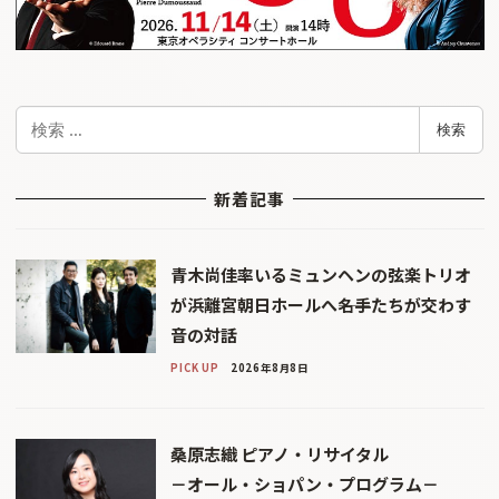
検
検索
索
新着記事
青木尚佳率いるミュンヘンの弦楽トリオ
が浜離宮朝日ホールへ――名手たちが交わす
音の対話
PICK UP
2026年8月8日
桑原志織 ピアノ・リサイタル
－オール・ショパン・プログラム－