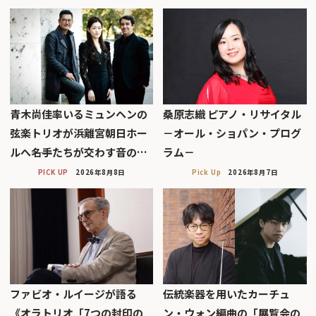
青木尚佳率いるミュンヘンの
桑原志織 ピアノ・リサイタル
弦楽トリオが浜離宮朝日ホー
－オール・ショパン・プログ
ルへ――名手たちが交わす音の…
ラム－
PICK UP
2026年8月8日
Pick Up
2026年8月7日
ファビオ・ルイージが語る
伝統楽器を用いたカーチュ
《オラトリオ「7つの封印の
ン・ウォン編曲の「展覧会の