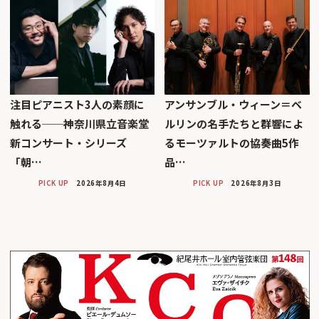
注目ピアニスト3人の素顔に
アンサンブル・ウィーン＝ベ
触れる──神奈川県立音楽堂
ルリンの名手たちと群響によ
新コンサート・シリーズ
るモーツァルトの協奏曲5作
「朝…
品…
PICK UP
2026年8月4日
PICK UP
2026年8月3日