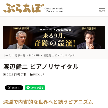
MENU
ホーム
記事一覧
PICK UP
渡辺健二 ピアノリサイタル
渡辺健二 ピアノリサイタル
投稿日
カテゴリー
2019年5月27日
PICK UP
深淵で内省的な世界へと誘うピアニズム