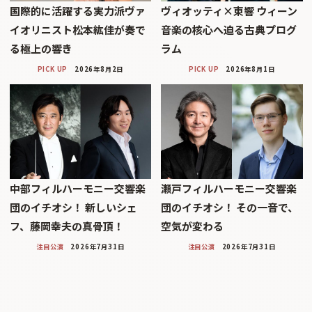
国際的に活躍する実力派ヴァ
ヴィオッティ×東響 ウィーン
イオリニスト松本紘佳が奏で
音楽の核心へ迫る古典プログ
る極上の響き
ラム
PICK UP
2026年8月2日
PICK UP
2026年8月1日
中部フィルハーモニー交響楽
瀬戸フィルハーモニー交響楽
団のイチオシ！ 新しいシェ
団のイチオシ！ その一音で、
フ、藤岡幸夫の真骨頂！
空気が変わる
注目公演
2026年7月31日
注目公演
2026年7月31日