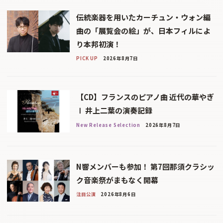
伝統楽器を用いたカーチュン・ウォン編
曲の「展覧会の絵」が、日本フィルによ
り本邦初演！
PICK UP
2026年8月7日
【CD】フランスのピアノ曲 近代の華やぎ
Ⅰ 井上二葉の演奏記録
New Release Selection
2026年8月7日
N響メンバーも参加！ 第7回那須クラシッ
ク音楽祭がまもなく開幕
注目公演
2026年8月6日