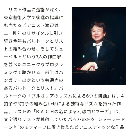
リスト作品に造詣が深く、
東京藝術大学で後進の指導に
も当たるピアニスト渡辺健
二。昨年のリサイタルに引き
続き今年もバルトークとリス
トの組み合わせ、そしてシュ
ーベルトという3人の作曲家
を並べたユニークなプログラ
ミングで聴かせる。前半はハ
ンガリー出身という共通点の
あるバルトークとリスト。バ
ルトークの「ブルガリアのリズムによる6つの舞曲」は、4
拍子や3拍子の組み合わせによる独特なリズムを持った作
品。リストの「B-A-C-Hの名による幻想曲とフーガ」は、
文字通りリストが尊敬していたバッハの名を“シ♭―ラ―ド
―シ♮”のモティーフに置き換えたピアニスティックな作品