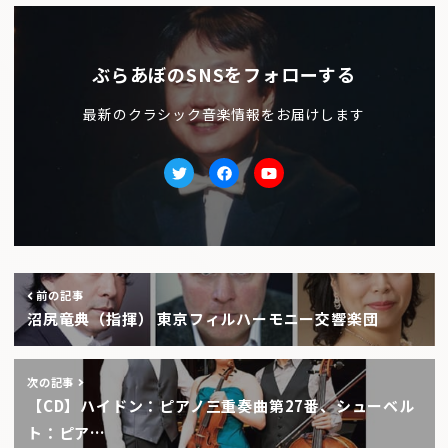
ぶらあぼのSNSをフォローする
最新のクラシック音楽情報をお届けします
Twitter
facebook
Youtube
前の記事
沼尻竜典（指揮） 東京フィルハーモニー交響楽団
次の記事
【CD】ハイドン：ピアノ三重奏曲第27番、シューベル
ト：ピア…