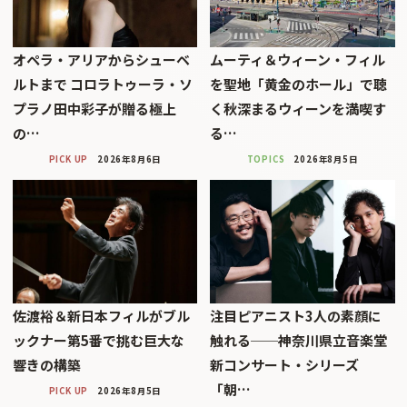
オペラ・アリアからシューベ
ムーティ＆ウィーン・フィル
ルトまで コロラトゥーラ・ソ
を聖地「黄金のホール」で聴
プラノ田中彩子が贈る極上
く秋深まるウィーンを満喫す
の…
る…
PICK UP
2026年8月6日
TOPICS
2026年8月5日
佐渡裕＆新日本フィルがブル
注目ピアニスト3人の素顔に
ックナー第5番で挑む巨大な
触れる──神奈川県立音楽堂
響きの構築
新コンサート・シリーズ
「朝…
PICK UP
2026年8月5日