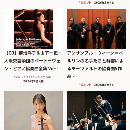
PICK UP
2026年8月4日
【CD】菊池洋子＆山下一史・
アンサンブル・ウィーン＝ベ
大阪交響楽団のベートーヴェ
ルリンの名手たちと群響によ
ン・ピアノ協奏曲全集 Vo…
るモーツァルトの協奏曲5作
品…
New Release Selection
2026年8月4日
PICK UP
2026年8月3日