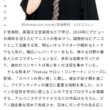
ュ
リ
ア
©Shimokoshi Haruki/衣装提供：ヒロココシノ
ー
ド音楽院、英国王立音楽院などで学び、2016年にデビュー
30周年を迎えたピアニストの熊本マリ。国際的なピアニス
トとして活躍する他、明るいキャラクターや軽妙なトーク
でも人気だ。幅広いレパートリーをもち、様々な分野の著
名人とのコラボレーションなど、多彩な活動を行ってお
り、彼女のコンサートは常に多くの注目を集めている。
そんな熊本が「Hakuju サロン・コンサート」シリーズに
登場。「スペインの熱い夜」と題し、彼女が幼少期を過ご
し、アイデンティティの確立に重要な役割を果した、スペ
インの空気を存分に感じることのできるプログラムを披露
する。アルベニスやグラナドスなどの作品はもちろん、ピ
アノ曲全集を初めて完成させ、日本にモンポウの名を広く