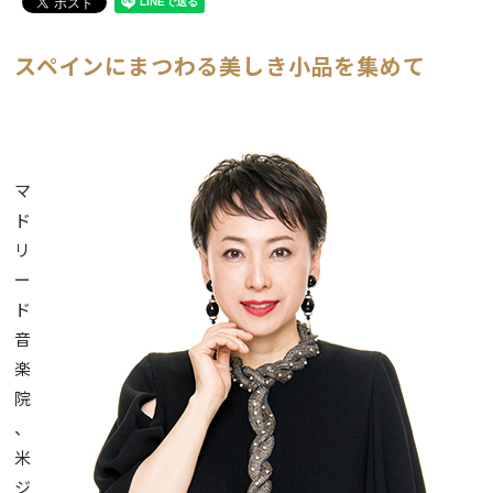
スペインにまつわる美しき小品を集めて
マ
ド
リ
ー
ド
音
楽
院
、
米
ジ