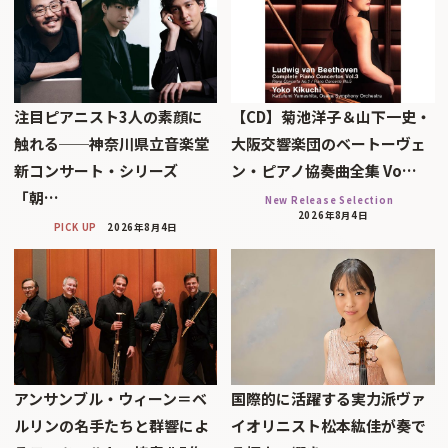
注目ピアニスト3人の素顔に
【CD】菊池洋子＆山下一史・
触れる──神奈川県立音楽堂
大阪交響楽団のベートーヴェ
新コンサート・シリーズ
ン・ピアノ協奏曲全集 Vo…
「朝…
New Release Selection
2026年8月4日
PICK UP
2026年8月4日
アンサンブル・ウィーン＝ベ
国際的に活躍する実力派ヴァ
ルリンの名手たちと群響によ
イオリニスト松本紘佳が奏で