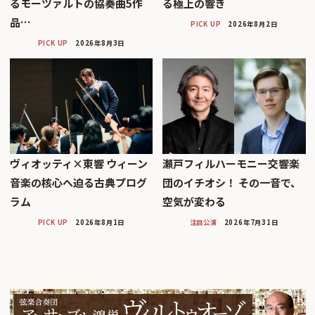
るモーツァルトの協奏曲5作
る極上の響き
品…
PICK UP
2026年8月2日
PICK UP
2026年8月3日
ヴィオッティ×東響 ウィーン
瀬戸フィルハーモニー交響楽
音楽の核心へ迫る古典プログ
団のイチオシ！ その一音で、
ラム
空気が変わる
PICK UP
2026年8月1日
注目公演
2026年7月31日