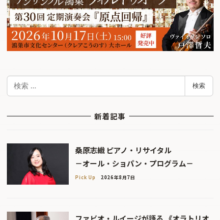
検
検索
索
新着記事
桑原志織 ピアノ・リサイタル
－オール・ショパン・プログラム－
Pick Up
2026年8月7日
ファビオ・ルイージが語る 《オラトリオ