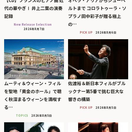
【CD】フランスのピアノ曲 近
オペラ・アリアからシューベ
代の華やぎⅠ 井上二葉の演奏
ルトまで コロラトゥーラ・ソ
記録
プラノ田中彩子が贈る極上
の…
New Release Selection
2026年8月7日
PICK UP
2026年8月6日
ムーティ＆ウィーン・フィル
佐渡裕＆新日本フィルがブル
を聖地「黄金のホール」で聴
ックナー第5番で挑む巨大な
く秋深まるウィーンを満喫す
響きの構築
る…
PICK UP
2026年8月5日
TOPICS
2026年8月5日