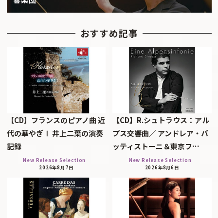
おすすめ記事
【CD】フランスのピアノ曲 近
【CD】R.シュトラウス：アル
代の華やぎⅠ 井上二葉の演奏
プス交響曲／ アンドレア・バ
記録
ッティストーニ＆東京フ…
New Release Selection
New Release Selection
2026年8月7日
2026年8月6日