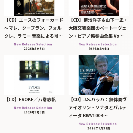
【CD】エースのフォーカード
【CD】菊池洋子＆山下一史・
～マレ、クープラン、フォル
大阪交響楽団のベートーヴェ
クレ、ラモー 音楽による肖…
ン・ピアノ協奏曲全集 Vo…
New Release Selection
New Release Selection
2026年8月5日
2026年8月4日
【CD】EVOKE／八巻志帆
【CD】J.S.バッハ：無伴奏ヴ
ァイオリン・ソナタとパルテ
New Release Selection
2026年8月3日
ィータ BWV1004…
New Release Selection
2026年7月31日