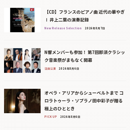
【CD】フランスのピアノ曲 近代の華やぎ
Ⅰ 井上二葉の演奏記録
New Release Selection
2026年8月7日
N響メンバーも参加！ 第7回那須クラシッ
ク音楽祭がまもなく開幕
注目公演
2026年8月6日
オペラ・アリアからシューベルトまで コ
ロラトゥーラ・ソプラノ田中彩子が贈る
極上のひととき
PICK UP
2026年8月6日