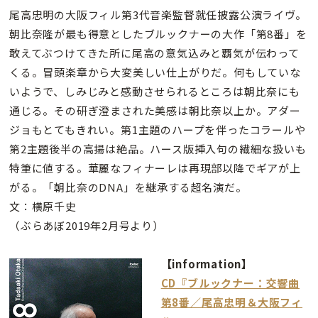
尾高忠明の大阪フィル第3代音楽監督就任披露公演ライヴ。
朝比奈隆が最も得意としたブルックナーの大作「第8番」を
敢えてぶつけてきた所に尾高の意気込みと覇気が伝わって
くる。冒頭楽章から大変美しい仕上がりだ。何もしていな
いようで、しみじみと感動させられるところは朝比奈にも
通じる。その研ぎ澄まされた美感は朝比奈以上か。アダー
ジョもとてもきれい。第1主題のハープを伴ったコラールや
第2主題後半の高揚は絶品。ハース版挿入句の繊細な扱いも
特筆に値する。華麗なフィナーレは再現部以降でギアが上
がる。「朝比奈のDNA」を継承する超名演だ。
文：横原千史
（ぶらあぼ2019年2月号より）
【information】
CD『ブルックナー：交響曲
第8番／尾高忠明＆大阪フィ