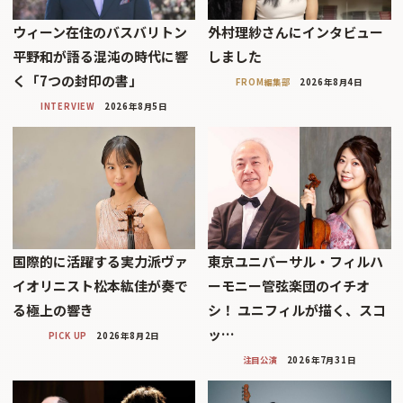
ウィーン在住のバスバリトン
外村理紗さんにインタビュー
平野和が語る混沌の時代に響
しました
く「7つの封印の書」
FROM編集部
2026年8月4日
INTERVIEW
2026年8月5日
国際的に活躍する実力派ヴァ
東京ユニバーサル・フィルハ
イオリニスト松本紘佳が奏で
ーモニー管弦楽団のイチオ
る極上の響き
シ！ ユニフィルが描く、スコ
ッ…
PICK UP
2026年8月2日
注目公演
2026年7月31日