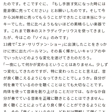
たのです。そこですぐに、『もし手放す気になった時には
是非僕に売ってください』とお願いしたのです。そして今
から26年前に売ってもらうことができたことは本当にラッ
キーでした。他に比べようもないほどの素晴らしい楽器で
す。これまで数本のストラディヴァリウスを使ってきまし
たが、今はこの『ソイル』のみです｣
13歳で｢エド･サリヴァン･ショー｣に出演したことをきっか
けに世に出たパールマン。その長く輝かしいキャリアの中
でいったいどのような変化を遂げてきたのだろう。
｢一夜にして何かが変わるということはありません。少しず
つ変化してきたのですが、特に変わったことと言えば、音
が良く聴こえるようになってきたことでしょうか。自分が
何を奏でているのかを聴くことはとても大切なことです。
肉体を使って音楽を創り上げることだけでは、なかなか自
分が奏でている音楽を正確に聴きとることはできません。
良く聴くことによってより良く弾くことができるようにな
る。その『良く』というのは、どれだけ理解して弾くこと