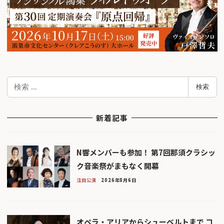
検
検索
索
新着記事
N響メンバーも参加！ 第7回那須クラシッ
ク音楽祭がまもなく開幕
注目公演
2026年8月6日
オペラ・アリアからシューベルトまで コ