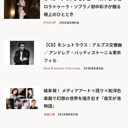
ロラトゥーラ・ソプラノ田中彩子が贈る
極上のひととき
PICK UP
2026年8月6日
【CD】R.シュトラウス：アルプス交響曲
／ アンドレア・バッティストーニ＆東京
フィル
New Release Selection
2026年8月6日
岐阜発！ メディアアート×語り×和洋古
楽器で幻想の世界を描き出す『夜叉が池
物語』
注目公演
2026年8月5日