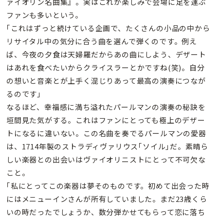
ァイオリン名曲集』。実はこれが楽しみで会場に足を運ぶ
ファンも多いという。
｢これはずっと続けている企画で、たくさんの小品の中から
リサイタル中の気分に合う曲を選んで弾くのです。例え
ば、今夜の夕食は天婦羅だからあの曲にしよう、デザート
はあれを食べたいからクライスラーとかですね(笑)。自分
の想いと音楽とが上手く混じりあって最高の演奏につなが
るのです｣
なるほど、幸福感に満ち溢れたパールマンの演奏の秘訣を
垣間見た気がする。これはファンにとっても極上のデザー
トになるに違いない。この名曲を奏でるパールマンの愛器
は、1714年製のストラディヴァリウス｢ソイル｣だ。素晴ら
しい楽器との出会いはヴァイオリニストにとって不可欠な
こと。
｢私にとってこの楽器は夢そのものです。初めて出会った時
にはメニューインさんが所有していました。まだ23歳くら
いの時だったでしょうか、数分弾かせてもらって恋に落ち