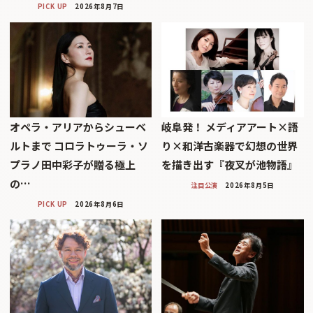
PICK UP
2026年8月7日
オペラ・アリアからシューベ
岐阜発！ メディアアート×語
ルトまで コロラトゥーラ・ソ
り×和洋古楽器で幻想の世界
プラノ田中彩子が贈る極上
を描き出す『夜叉が池物語』
の…
注目公演
2026年8月5日
PICK UP
2026年8月6日