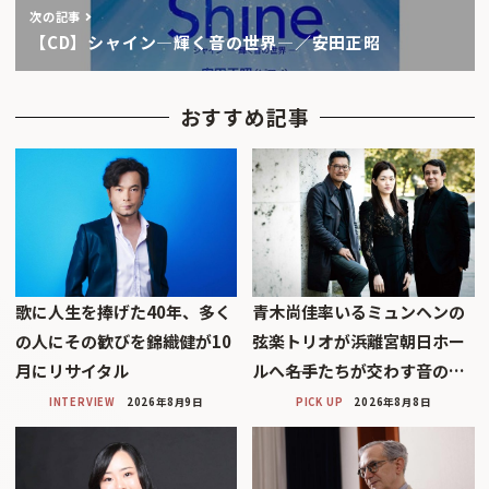
次の記事
【CD】シャイン―輝く音の世界―／安田正昭
おすすめ記事
歌に人生を捧げた40年、多く
青木尚佳率いるミュンヘンの
の人にその歓びを錦織健が10
弦楽トリオが浜離宮朝日ホー
月にリサイタル
ルへ――名手たちが交わす音の…
INTERVIEW
2026年8月9日
PICK UP
2026年8月8日