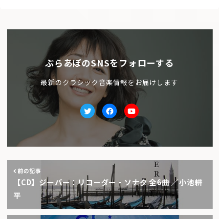
ぶらあぼのSNSをフォローする
最新のクラシック音楽情報をお届けします
Twitter
facebook
Youtube
前の記事
【CD】ジーバー：リコーダー・ソナタ 全6曲 ／小池耕
平