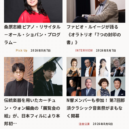
桑原志織 ピアノ・リサイタル
ファビオ・ルイージが語る
－オール・ショパン・プログ
《オラトリオ「7つの封印の
ラム－
書」》
Pick Up
2026年8月7日
INTERVIEW
2026年8月7日
伝統楽器を用いたカーチュ
N響メンバーも参加！ 第7回那
ン・ウォン編曲の「展覧会の
須クラシック音楽祭がまもな
絵」が、日本フィルにより本
く開幕
邦初…
注目公演
2026年8月6日