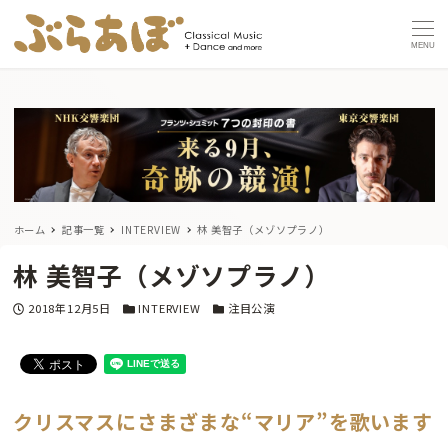
MENU
ホーム
記事一覧
INTERVIEW
林 美智子（メゾソプラノ）
林 美智子（メゾソプラノ）
投稿日
カテゴリー
カテゴリー
2018年12月5日
INTERVIEW
注目公演
クリスマスにさまざまな“マリア”を歌います