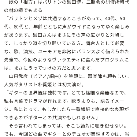
歌の「相方」はバリトンの黒田博。二期会の研修所時代
の林の師でもある。
「バリトンとメゾは共通するところがあって、40代、50
代、60代と、年齢とともに声がワイドになってゆく楽しみ
があります。黒田さんはまさにその声の広がりと対峙し
て、しっかり道を切り開いている方。舞台人として必要
な、歌、演技、ユーモアを非常にバランスよく備えられた
先輩で、今回のようなヴァラエティに富んだプログラムに
は、まさにうってつけの方だと思います」
山田武彦（ピアノ/編曲）を筆頭に、器楽陣も頼もしい。
人気ギタリスト朴葵姫とは初共演だ。
「ギターの世界観は独特です。とても繊細な楽器なので、
私も言葉でドラマが作れます。歌うよりも、語るイメー
ジ。私にとって、もしかしたら一番繊細で直接的な表現が
できるのがギターとの共演かもしれません」
そう言われてしまっては、そこも絶対に聴き逃せない。
でも、今回どの曲でギターとのデュオが実現するかは、当