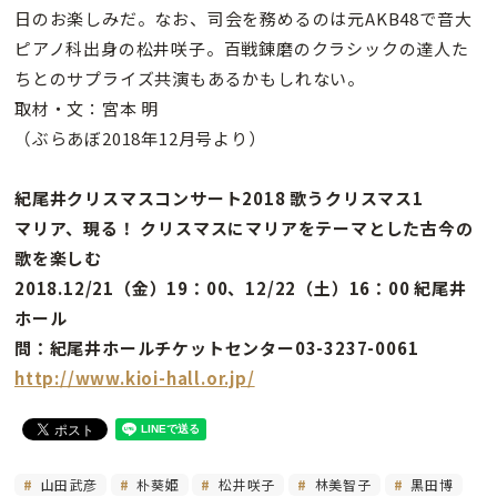
日のお楽しみだ。なお、司会を務めるのは元AKB48で音大
ピアノ科出身の松井咲子。百戦錬磨のクラシックの達人た
ちとのサプライズ共演もあるかもしれない。
取材・文：宮本 明
（ぶらあぼ2018年12月号より）
紀尾井クリスマスコンサート2018 歌うクリスマス1
マリア、現る！ クリスマスにマリアをテーマとした古今の
歌を楽しむ
2018.12/21（金）19：00、12/22（土）16：00 紀尾井
ホール
問：紀尾井ホールチケットセンター03-3237-0061
http://www.kioi-hall.or.jp/
山田武彦
朴葵姫
松井咲子
林美智子
黒田博