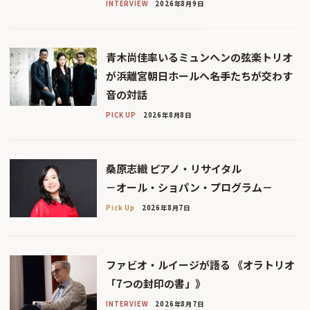
INTERVIEW
2026年8月9日
青木尚佳率いるミュンヘンの弦楽トリオ
が浜離宮朝日ホールへ――名手たちが交わす
音の対話
PICK UP
2026年8月8日
桑原志織 ピアノ・リサイタル
－オール・ショパン・プログラム－
Pick Up
2026年8月7日
ファビオ・ルイージが語る 《オラトリオ
「7つの封印の書」》
INTERVIEW
2026年8月7日