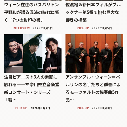
ウィーン在住のバスバリトン
佐渡裕＆新日本フィルがブル
平野和が語る混沌の時代に響
ックナー第5番で挑む巨大な
く「7つの封印の書」
響きの構築
INTERVIEW
2026年8月5日
PICK UP
2026年8月5日
注目ピアニスト3人の素顔に
アンサンブル・ウィーン＝ベ
触れる──神奈川県立音楽堂
ルリンの名手たちと群響によ
新コンサート・シリーズ
るモーツァルトの協奏曲5作
「朝…
品…
PICK UP
2026年8月4日
PICK UP
2026年8月3日