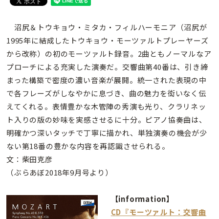
沼尻＆トウキョウ・ミタカ・フィルハーモニア（沼尻が
1995年に結成したトウキョウ・モーツァルトプレーヤーズ
から改称）の初のモーツァルト録音。2曲ともノーマルなア
プローチによる充実した演奏だ。交響曲第40番は、引き締
まった構築で密度の濃い音楽が展開。統一された表現の中
で各フレーズがしなやかに息づき、曲の魅力を衒いなく伝
えてくれる。表情豊かな木管陣の秀演も光り、クラリネッ
ト入りの版の妙味を実感させるに十分。ピアノ協奏曲は、
明確かつ深いタッチで丁寧に描かれ、単独演奏の機会が少
ない第18番の豊かな内容を再認識させられる。
文：柴田克彦
（ぶらあぼ2018年9月号より）
【information】
CD『モーツァルト：交響曲