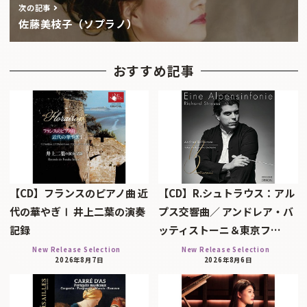
次の記事
佐藤美枝子（ソプラノ）
おすすめ記事
【CD】フランスのピアノ曲 近
【CD】R.シュトラウス：アル
代の華やぎⅠ 井上二葉の演奏
プス交響曲／ アンドレア・バ
記録
ッティストーニ＆東京フ…
New Release Selection
New Release Selection
2026年8月7日
2026年8月6日