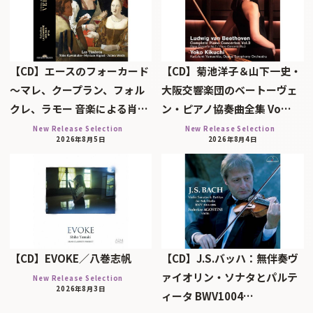
【CD】エースのフォーカード
【CD】菊池洋子＆山下一史・
～マレ、クープラン、フォル
大阪交響楽団のベートーヴェ
クレ、ラモー 音楽による肖…
ン・ピアノ協奏曲全集 Vo…
New Release Selection
New Release Selection
2026年8月5日
2026年8月4日
【CD】EVOKE／八巻志帆
【CD】J.S.バッハ：無伴奏ヴ
ァイオリン・ソナタとパルテ
New Release Selection
2026年8月3日
ィータ BWV1004…