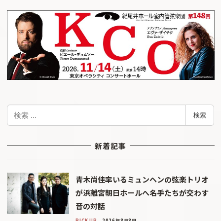
検
検索
索
新着記事
青木尚佳率いるミュンヘンの弦楽トリオ
が浜離宮朝日ホールへ――名手たちが交わす
音の対話
PICK UP
2026年8月8日