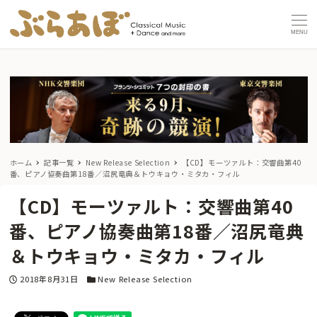
MENU
ホーム
記事一覧
New Release Selection
【CD】モーツァルト：交響曲第40
番、ピアノ協奏曲第18番／沼尻竜典＆トウキョウ・ミタカ・フィル
【CD】モーツァルト：交響曲第40
番、ピアノ協奏曲第18番／沼尻竜典
＆トウキョウ・ミタカ・フィル
投稿日
カテゴリー
2018年8月31日
New Release Selection