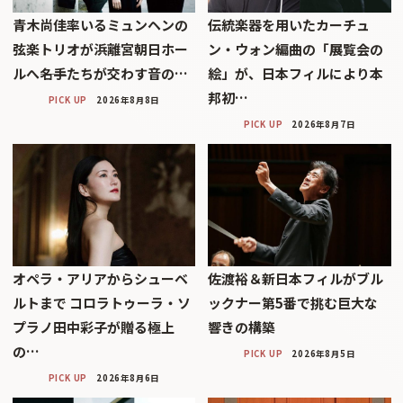
青木尚佳率いるミュンヘンの
伝統楽器を用いたカーチュ
弦楽トリオが浜離宮朝日ホー
ン・ウォン編曲の「展覧会の
ルへ――名手たちが交わす音の…
絵」が、日本フィルにより本
邦初…
PICK UP
2026年8月8日
PICK UP
2026年8月7日
オペラ・アリアからシューベ
佐渡裕＆新日本フィルがブル
ルトまで コロラトゥーラ・ソ
ックナー第5番で挑む巨大な
プラノ田中彩子が贈る極上
響きの構築
の…
PICK UP
2026年8月5日
PICK UP
2026年8月6日