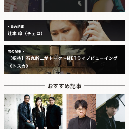
前の記事
辻本 玲（チェロ）
次の記事
【招待】石丸幹二がトーク〜METライブビューイング
《トスカ》
おすすめ記事