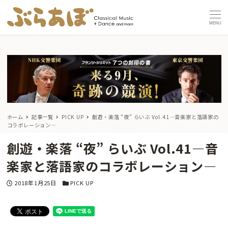
MENU
ホーム
記事一覧
PICK UP
創遊・楽落 “夜” らいぶ Vol.41―音楽家と落語家の
コラボレーション―
創遊・楽落 “夜” らいぶ Vol.41―音
楽家と落語家のコラボレーション―
投稿日
カテゴリー
2018年1月25日
PICK UP