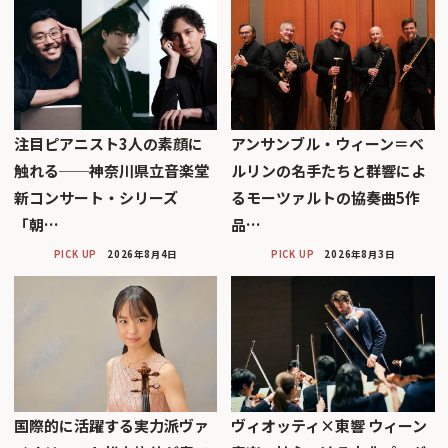
注目ピアニスト3人の素顔に
アンサンブル・ウィーン＝ベ
触れる──神奈川県立音楽堂
ルリンの名手たちと群響によ
新コンサート・シリーズ
るモーツァルトの協奏曲5作
「朝…
品…
PICK UP
2026年8月4日
PICK UP
2026年8月3日
国際的に活躍する実力派ヴァ
ヴィオッティ×東響 ウィーン