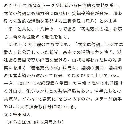
のDJとして過激なトークが若者から圧倒的な支持を受け、
本業の落語にも精力的に取り組む笑福亭鶴光が登場。邦楽
界で先鋭的な活動を展開する三橋貴風（尺八）と外山香
（箏）と共に、十八番の一つである『善悪双葉の松』を演
じ、新たな芸能の可能性を拓く。
DJとして大活躍のさなかにも、「本業は落語。ラジオは
愛人」と公言していた鶴光。高座での活動に力を注ぎ、滋
味ある芸風で高い評価を受ける。山賊に襲われた男の泣き
笑いを描く『善悪双葉の松』は元々、講談の演目。講談師
の旭堂南鱗から教わって以来、たびたび取り上げている。
一方、2011年に紫綬褒章を受章した三橋と海外でも活躍す
る外山は、他ジャンルとの共演経験も多い。名手たちとの
共演が、どんな“化学変化”をもたらすのか。ステージ前半
では、2人の演奏も存分に味わえる。
文：笹田和人
（ぶらあぼ2018年2月号より）