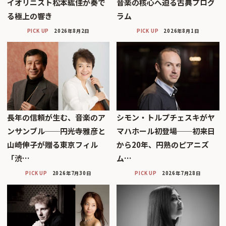
イオリニスト松本紘佳が奏で
音楽の核心へ迫る古典プログ
る極上の響き
ラム
PICK UP
2026年8月2日
PICK UP
2026年8月1日
長年の信頼が生む、音楽のア
シモン・トルプチェスキがヤ
ンサンブル──円光寺雅彦と
マハホール初登場──初来日
山崎伸子が贈る東京フィル
から20年、円熟のピアニズ
「渋…
ム…
PICK UP
2026年7月30日
PICK UP
2026年7月28日