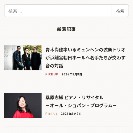
検
検索
索
新着記事
青木尚佳率いるミュンヘンの弦楽トリオ
が浜離宮朝日ホールへ――名手たちが交わす
音の対話
PICK UP
2026年8月8日
桑原志織 ピアノ・リサイタル
－オール・ショパン・プログラム－
Pick Up
2026年8月7日