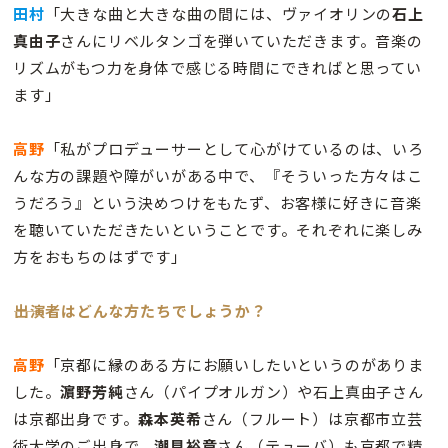
田村
「大きな曲と大きな曲の間には、ヴァイオリンの
石上
真由子
さんにリベルタンゴを弾いていただきます。音楽の
リズムがもつ力を身体で感じる時間にできればと思ってい
ます」
高野
「私がプロデューサーとして心がけているのは、いろ
んな方の課題や障がいがある中で、『そういった方々はこ
うだろう』という決めつけをもたず、お客様に好きに音楽
を聴いていただきたいということです。それぞれに楽しみ
方をおもちのはずです」
――出演者はどんな方たちでしょうか？
高野
「京都に縁のある方にお願いしたいというのがありま
した。
濵野芳純
さん（パイプオルガン）や石上真由子さん
は京都出身です。
森本英希
さん（フルート）は京都市立芸
術大学のご出身で、
潮見裕章
さん（テューバ）も京都で精