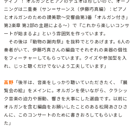
ティブ”！ オルガンとピアノのデュオは珍しいので、オープ
ニングは二重奏（サン＝サーンス（伊藤巧真編）：ピアノ
とオルガンのための讃美歌～交響曲第3番「オルガン付き」
第2楽章 第2部の主題による～）で『これから楽しいコンサ
ートが始まるよ』という雰囲気を作っています。
その後は『動物の謝肉祭』を抜粋でとりあげます。6人の
奏者がいて、伊藤巧真さんの編曲でそれぞれの楽器の個性
をフィーチャーしてもらっています。クイズや参加型を入
れ、じっと聴くだけでないよう工夫しています」
高野
「後半は、音楽をしっかり聴いていただきたく、『展
覧会の絵』をメインに。オルガンを使いながら、クラシッ
ク音楽の迫力や振動、響きを大事にした選曲です。以前に
オルガンを含む編曲をお願いしたことのある松岡あさひさ
んに、このコンサートのために書きおろしてもらいまし
た」