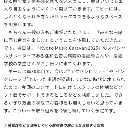
ほど暗くせず閉塞感を覚えないようにし、扉はいつでも出
入り自由なようにいくつか開けておきます。ロビーには、
しんどくなられた方々がリラックスできるようなスペース
を用意します。
もちろん一般の方もご来場いただけます。『みんな一緒
に同じ音楽を楽しむ』ということを体験していただきたい
です。当日は、「Kyoto Music Caravan 2025」のスペシャ
ルサポーターである洛和会音羽病院の看護師さんや、看護
学校の学生さんがお手伝いに来てくれます。
ホールは築30年目で、今ほど“アクセシビリティ”や“イン
クルーシブ”といった単語が浸透していない時代に建てられ
たので、今回のコンサートに向けてスタッフの体制などソ
フト面でサポートできるところなどを検証しました。でき
るかぎり万全の状態でお客様をお迎えしたいと思っていま
す。こういった取り組みを今後も続けていく予定です」
※補聴器などを使用している難聴者の聞こえを支援する設備