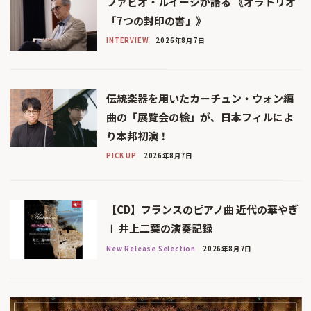
ファビオ・ルイージが語る 《オラトリオ
「7つの封印の書」》
INTERVIEW
2026年8月7日
伝統楽器を用いたカーチュン・ウォン編
曲の「展覧会の絵」が、日本フィルによ
り本邦初演！
PICK UP
2026年8月7日
【CD】フランスのピアノ曲 近代の華やぎ
Ⅰ 井上二葉の演奏記録
New Release Selection
2026年8月7日