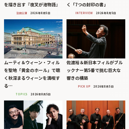
を描き出す『夜叉が池物語』
く「7つの封印の書」
注目公演
2026年8月5日
INTERVIEW
2026年8月5日
ムーティ＆ウィーン・フィル
佐渡裕＆新日本フィルがブル
を聖地「黄金のホール」で聴
ックナー第5番で挑む巨大な
く秋深まるウィーンを満喫す
響きの構築
る…
PICK UP
2026年8月5日
TOPICS
2026年8月5日