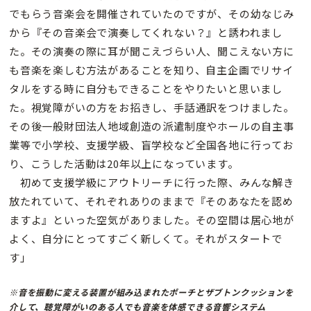
でもらう音楽会を開催されていたのですが、その幼なじみ
から『その音楽会で演奏してくれない？』と誘われまし
た。その演奏の際に耳が聞こえづらい人、聞こえない方に
も音楽を楽しむ方法があることを知り、自主企画でリサイ
タルをする時に自分もできることをやりたいと思いまし
た。視覚障がいの方をお招きし、手話通訳をつけました。
その後一般財団法人地域創造の派遣制度やホールの自主事
業等で小学校、支援学級、盲学校など全国各地に行ってお
り、こうした活動は20年以上になっています。
初めて支援学級にアウトリーチに行った際、みんな解き
放たれていて、それぞれありのままで『そのあなたを認め
ますよ』といった空気がありました。その空間は居心地が
よく、自分にとってすごく新しくて。それがスタートで
す」
※音を振動に変える装置が組み込まれたポーチとザブトンクッションを
介して、聴覚障がいのある人でも音楽を体感できる音響システム