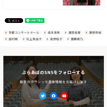
京都コンサートホール
森本英希
潮見裕章
濵野芳純
田村緑
石上真由子
高野裕子
齋藤綾乃
ぶらあぼのSNSをフォローする
最新のクラシック音楽情報をお届けします
Twitter
facebook
Youtube