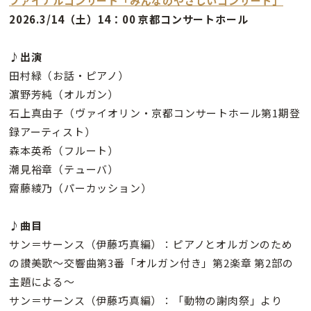
ファイナルコンサート「みんなのやさしいコンサート」
2026.3/14（土）14：00 京都コンサートホール
♪出演
田村緑（お話・ピアノ）
濵野芳純（オルガン）
石上真由子（ヴァイオリン・京都コンサートホール第1期登
録アーティスト）
森本英希（フルート）
潮見裕章（テューバ）
齋藤綾乃（パーカッション）
♪曲目
サン＝サーンス（伊藤巧真編）：ピアノとオルガンのため
の讃美歌～交響曲第3番「オルガン付き」第2楽章 第2部の
主題による～
サン＝サーンス（伊藤巧真編）：「動物の謝肉祭」より