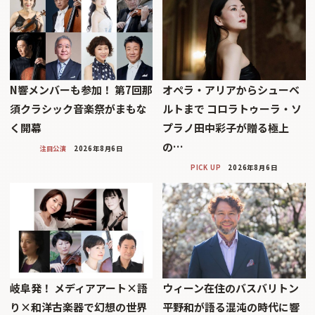
N響メンバーも参加！ 第7回那
オペラ・アリアからシューベ
須クラシック音楽祭がまもな
ルトまで コロラトゥーラ・ソ
く開幕
プラノ田中彩子が贈る極上
の…
注目公演
2026年8月6日
PICK UP
2026年8月6日
岐阜発！ メディアアート×語
ウィーン在住のバスバリトン
り×和洋古楽器で幻想の世界
平野和が語る混沌の時代に響