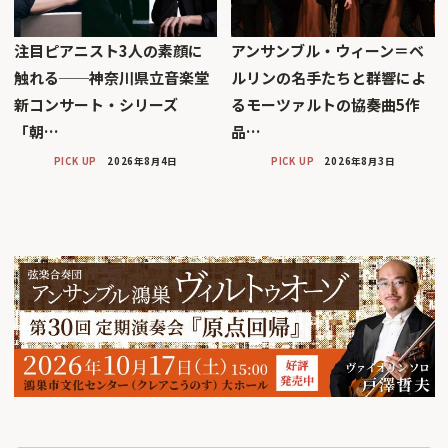
注目ピアニスト3人の素顔に
アンサンブル・ウィーン＝ベ
触れる──神奈川県立音楽堂
ルリンの名手たちと群響によ
新コンサート・シリーズ
るモーツァルトの協奏曲5作
「朝…
品…
PICK UP
2026年8月4日
PICK UP
2026年8月3日