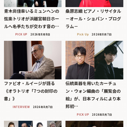
青木尚佳率いるミュンヘンの
桑原志織 ピアノ・リサイタル
弦楽トリオが浜離宮朝日ホー
－オール・ショパン・プログ
ルへ――名手たちが交わす音の…
ラム－
PICK UP
2026年8月8日
Pick Up
2026年8月7日
ファビオ・ルイージが語る
伝統楽器を用いたカーチュ
《オラトリオ「7つの封印の
ン・ウォン編曲の「展覧会の
書」》
絵」が、日本フィルにより本
邦初…
INTERVIEW
2026年8月7日
PICK UP
2026年8月7日