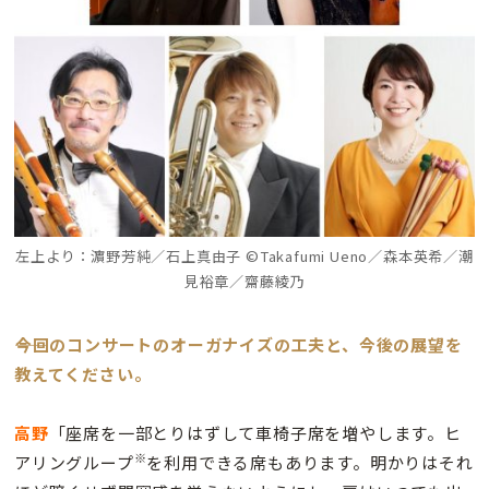
左上より：濵野芳純／石上真由子 ©Takafumi Ueno／森本英希／潮
見裕章／齋藤綾乃
――今回のコンサートのオーガナイズの工夫と、今後の展望を
教えてください。
高野
「座席を一部とりはずして車椅子席を増やします。ヒ
※
アリングループ
を利用できる席もあります。明かりはそれ