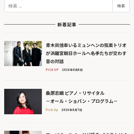
検
検索
索
新着記事
青木尚佳率いるミュンヘンの弦楽トリオ
が浜離宮朝日ホールへ――名手たちが交わす
音の対話
PICK UP
2026年8月8日
桑原志織 ピアノ・リサイタル
－オール・ショパン・プログラム－
Pick Up
2026年8月7日