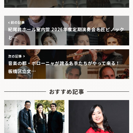
前の記事
紀尾井ホール室内管 2026年度定期演奏会――名匠ピノック
と…
次の記事
音楽の都・ボローニャが誇る名手たちがやって来る！
板橋区立文…
おすすめ記事