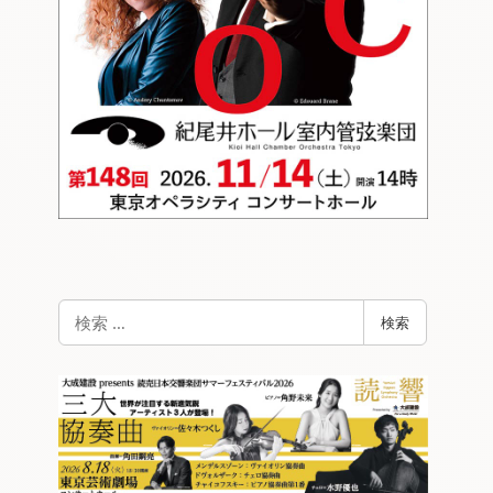
検
検索
索