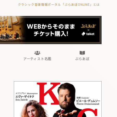
クラシック音楽情報ポータル「ぶらあぼONLINE」とは
の封印の書》
海外公演
FROM編集部
眺望
ぶらあぼブラス！
フォルテピアノ・オデッセイ
アーティスト名鑑
ぶらあぼ
の封印の書》
海外公演
FROM編集部
眺望
ぶらあぼブラス！
フォルテピアノ・オデッセイ