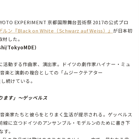
TO EXPERIMENT 京都国際舞台芸術祭 2017の公式プロ
ck on White（Schwarz auf Weiss）』
が日本初
取材した。
shi/TokyoMDE）
に活動する作曲家、演出家。ドイツの劇作家ハイナー・ミュ
らは音楽と演劇の複合としての「ムジークテアター
」を発表し続けている。
ります」〜ゲッベルス
展開で、音楽家たちと彼らをとりまく生活が提示される。ゲッベルス
前線に立つドイツのアンサンブル・モデルンのために書き下
なす。