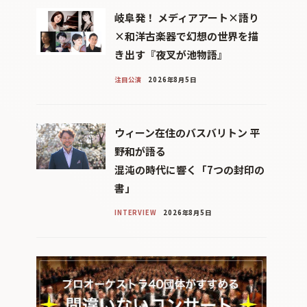
岐阜発！ メディアアート×語り
×和洋古楽器で幻想の世界を描
き出す『夜叉が池物語』
注目公演
2026年8月5日
ウィーン在住のバスバリトン 平
野和が語る
混沌の時代に響く「7つの封印の
書」
INTERVIEW
2026年8月5日