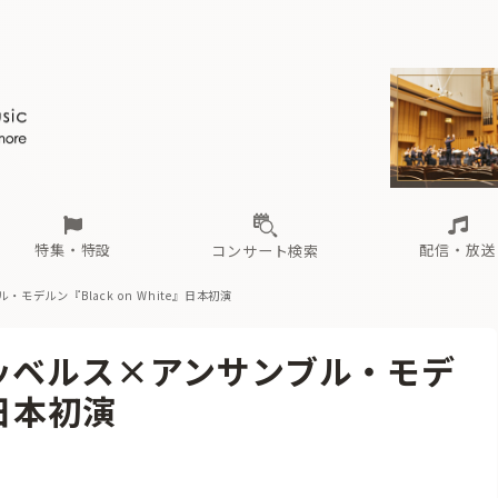
ール
（毎月更新）
東
電子版（無料・月刊）
トピックス
関西
フェスタサマーミューザKAWASAKI 2026
北海道・東北
注目公演
配布場所
インタビュー
中部
定期購読
中国・四国
CD新譜
N響＆東響 《7つ
九州・沖縄
書籍近刊
ロが推す！間違いないオーケストラコンサート
過去の特集
の先と
ブ配信スケジュール
さ
オーケストラの楽屋から
た
な
有料ライブ配信スケジュール
は
ま
や
海の向こうの音楽家
ら
わ
Aからの
載
特集・特設
配信・放送
コンサート検索
デルン『Black on White』日本初演
ール
（毎月更新）
東
電子版（無料・月刊）
トピックス
関西
フェスタサマーミューザKAWASAKI 2026
北海道・東北
注目公演
配布場所
インタビュー
中部
定期購読
中国・四国
CD新譜
N響＆東響 《7つ
九州・沖縄
書籍近刊
ッベルス×アンサンブル・モデ
ロが推す！間違いないオーケストラコンサート
過去の特集
の先と
ブ配信スケジュール
さ
オーケストラの楽屋から
た
な
有料ライブ配信スケジュール
は
ま
や
海の向こうの音楽家
ら
わ
Aからの
』日本初演
載