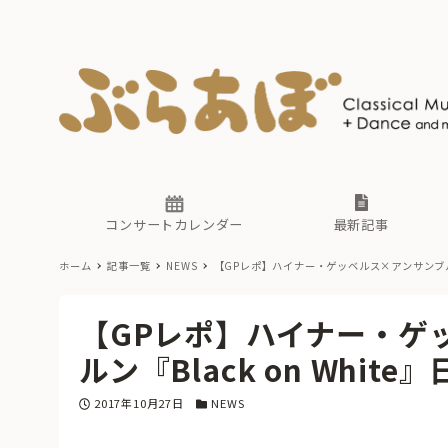
ニュース
ヤマハホ
番組一覧
東京・関
ぶらあぼ
現場のプ
古楽とそ
無料ライ
あ
か
過去の連
コンサートカレンダー
最新記事
ホーム
記事一覧
NEWS
【GPレポ】ハイナー・ゲッベルス×アンサンブル・モ
ニュース
ヤマハホ
番組一覧
東京・関
ぶらあぼ
【GPレポ】ハイナー・ゲ
現場のプ
古楽とそ
無料ライ
あ
か
ルン『Black on White
過去の連
投稿日
カテゴリー
2017年10月27日
NEWS