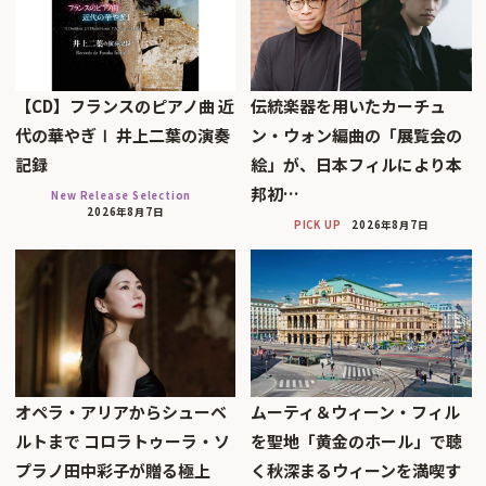
【CD】フランスのピアノ曲 近
伝統楽器を用いたカーチュ
代の華やぎⅠ 井上二葉の演奏
ン・ウォン編曲の「展覧会の
記録
絵」が、日本フィルにより本
邦初…
New Release Selection
2026年8月7日
PICK UP
2026年8月7日
オペラ・アリアからシューベ
ムーティ＆ウィーン・フィル
ルトまで コロラトゥーラ・ソ
を聖地「黄金のホール」で聴
プラノ田中彩子が贈る極上
く秋深まるウィーンを満喫す