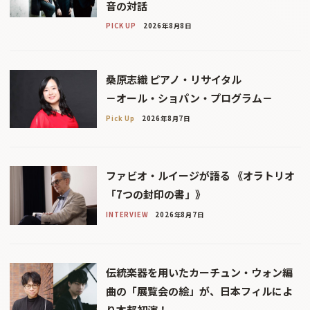
音の対話
PICK UP
2026年8月8日
桑原志織 ピアノ・リサイタル
－オール・ショパン・プログラム－
Pick Up
2026年8月7日
ファビオ・ルイージが語る 《オラトリオ
「7つの封印の書」》
INTERVIEW
2026年8月7日
伝統楽器を用いたカーチュン・ウォン編
曲の「展覧会の絵」が、日本フィルによ
り本邦初演！