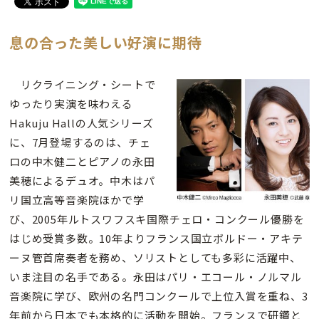
息の合った美しい好演に期待
リクライニング・シートで
ゆったり実演を味わえる
Hakuju Hallの人気シリーズ
に、7月登場するのは、チェ
ロの中木健二とピアノの永田
美穂によるデュオ。中木はパ
リ国立高等音楽院ほかで学
び、2005年ルトスワフスキ国際チェロ・コンクール優勝を
はじめ受賞多数。10年よりフランス国立ボルドー・アキテ
ーヌ管首席奏者を務め、ソリストとしても多彩に活躍中、
いま注目の名手である。永田はパリ・エコール・ノルマル
音楽院に学び、欧州の名門コンクールで上位入賞を重ね、3
年前から日本でも本格的に活動を開始。フランスで研鑽と