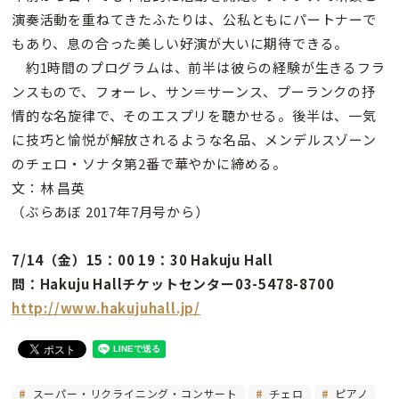
演奏活動を重ねてきたふたりは、公私ともにパートナーで
もあり、息の合った美しい好演が大いに期待できる。
約1時間のプログラムは、前半は彼らの経験が生きるフラ
ンスもので、フォーレ、サン＝サーンス、プーランクの抒
情的な名旋律で、そのエスプリを聴かせる。後半は、一気
に技巧と愉悦が解放されるような名品、メンデルスゾーン
のチェロ・ソナタ第2番で華やかに締める。
文：林 昌英
（ぶらあぼ 2017年7月号から）
7/14（金）15：00 19：30 Hakuju Hall
問：Hakuju Hallチケットセンター03-5478-8700
http://www.hakujuhall.jp/
スーパー・リクライニング・コンサート
チェロ
ピアノ