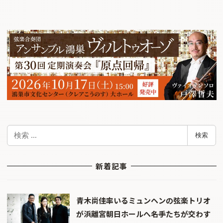
検
検索
索
新着記事
青木尚佳率いるミュンヘンの弦楽トリオ
が浜離宮朝日ホールへ――名手たちが交わす