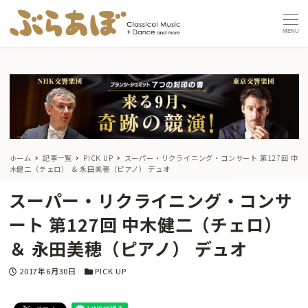
MENU
ホーム
記事一覧
PICK UP
スーパー・リクライニング・コンサート 第127回 中
木健二（チェロ） ＆ 永田美穂（ピアノ） デュオ
スーパー・リクライニング・コンサ
ート 第127回 中木健二（チェロ）
＆ 永田美穂（ピアノ） デュオ
投稿日
カテゴリー
2017年6月30日
PICK UP