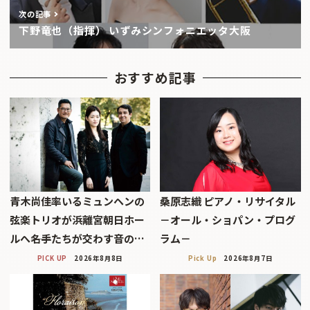
次の記事
下野竜也（指揮） いずみシンフォニエッタ大阪
おすすめ記事
青木尚佳率いるミュンヘンの
桑原志織 ピアノ・リサイタル
弦楽トリオが浜離宮朝日ホー
－オール・ショパン・プログ
ルへ――名手たちが交わす音の…
ラム－
PICK UP
2026年8月8日
Pick Up
2026年8月7日