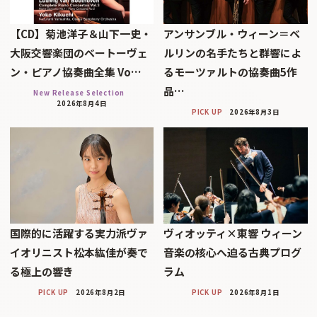
【CD】菊池洋子＆山下一史・
アンサンブル・ウィーン＝ベ
大阪交響楽団のベートーヴェ
ルリンの名手たちと群響によ
ン・ピアノ協奏曲全集 Vo…
るモーツァルトの協奏曲5作
品…
New Release Selection
2026年8月4日
PICK UP
2026年8月3日
国際的に活躍する実力派ヴァ
ヴィオッティ×東響 ウィーン
イオリニスト松本紘佳が奏で
音楽の核心へ迫る古典プログ
る極上の響き
ラム
PICK UP
2026年8月2日
PICK UP
2026年8月1日