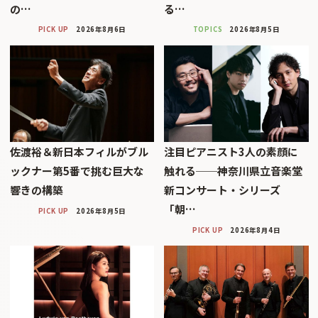
の…
る…
PICK UP
2026年8月6日
TOPICS
2026年8月5日
佐渡裕＆新日本フィルがブル
注目ピアニスト3人の素顔に
ックナー第5番で挑む巨大な
触れる──神奈川県立音楽堂
響きの構築
新コンサート・シリーズ
「朝…
PICK UP
2026年8月5日
PICK UP
2026年8月4日