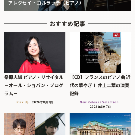
アレクセイ・ゴルラッチ（ピアノ）
おすすめ記事
桑原志織 ピアノ・リサイタル
【CD】フランスのピアノ曲 近
－オール・ショパン・プログ
代の華やぎⅠ 井上二葉の演奏
ラム－
記録
Pick Up
2026年8月7日
New Release Selection
2026年8月7日