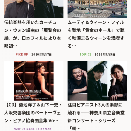
伝統楽器を用いたカーチュ
ムーティ＆ウィーン・フィル
ン・ウォン編曲の「展覧会の
を聖地「黄金のホール」で聴
絵」が、日本フィルにより本
く秋深まるウィーンを満喫す
邦初…
る…
PICK UP
2026年8月7日
TOPICS
2026年8月5日
【CD】菊池洋子＆山下一史・
注目ピアニスト3人の素顔に
大阪交響楽団のベートーヴェ
触れる──神奈川県立音楽堂
ン・ピアノ協奏曲全集 Vo…
新コンサート・シリーズ
「朝…
New Release Selection