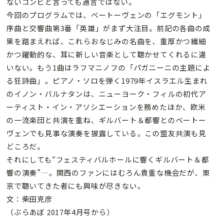
ないコンビと言っても過言ではない。
今回のプログラムでは、ベートーヴェンの「エグモント」
序曲と交響曲第3番「英雄」がまず大注目。前記の各曲の成
果を踏まえれば、これらおなじみの名曲を、重厚かつ繊細
かつ躍動的な、耳に新しい音楽として聴かせてくれるに違
いない。もう1曲はラフマニノフの「パガニーニの主題によ
る狂詩曲」。ピアノ・ソロを弾く1979年イスラエル生まれ
のイノン・バルナタンは、ニューヨーク・フィルの初代ア
ーティスト・イン・アソシエーションを務めたほか、欧米
の一流楽団と共演を重ね、ギルバート＆都響とのベートー
ヴェンでも見事な演奏を披露している。この盟友共演も見
どころだ。
それにしても“フェスティバルホールに響くギルバート＆都
響の演奏”…。関西のファンにはむろん貴重な機会だが、東
京で聴いてきた者にも興味が尽きない。
文：柴田克彦
（ぶらあぼ 2017年4月号から）