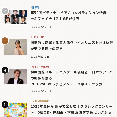
NEWS
第50回ピティナ・ピアノコンペティション特級、
セミファイナリスト6名が決定
2026年7月29日
PICK UP
国際的に活躍する実力派ヴァイオリニスト松本紘佳
が奏でる極上の響き
2026年8月2日
INTERVIEW
神戸国際フルートコンクール優勝者、日本ツアーへ
の期待を語る
INTERVIEW ファビアン・ヨハネス・エッガー
2026年7月28日
FROM編集部
2026年夏休み 親子で楽しむ♪クラシックコンサー
ト｜0歳OK・体験型・本格派 おすすめセレクショ