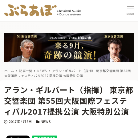
MENU
ホーム
記事一覧
NEWS
アラン・ギルバート（指揮） 東京都交響楽団 第55回
大阪国際フェスティバル2017提携公演 大阪特別公演
アラン・ギルバート（指揮） 東京都
交響楽団 第55回大阪国際フェステ
ィバル2017提携公演 大阪特別公演
投稿日
カテゴリー
2017年4月8日
NEWS