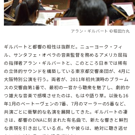
アラン・ギルバート ©堀田力丸
ギルバートと都響の相性は抜群だ。ニューヨーク・フィ
ル、サンタフェ・オペラの音楽監督を務めるアメリカ屈指
の指揮者アラン・ギルバートと、このところ日本では稀有
の立体的サウンドを構築している東京都交響楽団が、4月に
大阪特別公演を行う。両者が、2011年初共演時のブラーム
スの交響曲第1番で、最初の一音から聴衆を魅了し、劇的か
つ雄大な音楽で感嘆させたのは、もはや語り草。以後も16
年1月のベートーヴェンの7番、7月のマーラーの5番など、
共演ごとに衝撃的な名演を展開してきた。ギルバートの凄
さは、都響のDNAに刻まれた有名曲で、新たな響きと鮮烈
な表現を引き出している点。今や彼らは、絶対に聴き逃せ