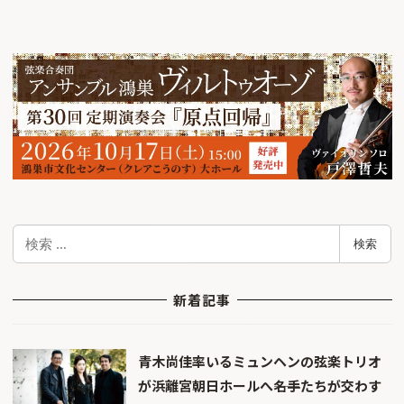
検
検索
索
新着記事
青木尚佳率いるミュンヘンの弦楽トリオ
が浜離宮朝日ホールへ――名手たちが交わす