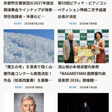
京都市交響楽団の2027年度定
第50回ピティナ・ピアノコン
期演奏会ラインナップが発表――
ペティション特級二次予選進
常任指揮者・沖澤のど…
出者が決定
NEWS
2026年7月10日
NEWS
2026年7月9日
「蔵王の冬」を音楽で描く――山
流山発の本格派室内楽祭
響作曲コンクール実施決定！
「NAGAREYAMA 国際室内楽
作品（弦楽四重奏）を募集…
音楽祭 2026」開催概…
NEWS
2026年7月6日
NEWS
2026年7月3日