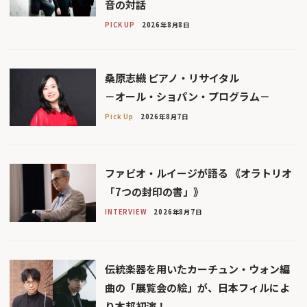
音の対話
PICK UP
2026年8月8日
桑原志織 ピアノ・リサイタル
－オール・ショパン・プログラム－
Pick Up
2026年8月7日
ファビオ・ルイージが語る 《オラトリオ
「7つの封印の書」》
INTERVIEW
2026年8月7日
伝統楽器を用いたカーチュン・ウォン編
曲の「展覧会の絵」が、日本フィルによ
り本邦初演！