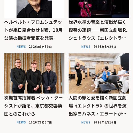
ヘルベルト・ブロムシュテッ
世界水準の音楽と演出が描く
トが来日見合わせ N響、10月
復讐の連鎖──新国立劇場 R.
公演の指揮者変更を発表
シュトラウス《エレクトラ…
NEWS
2026年6月30日
NEWS
2026年6月29日
次期首席指揮者 ペッカ・クー
人間の罪と愛を描く――新国立劇
シストが語る、東京都交響楽
場《エレクトラ》の世界を演
団とのこれから
出家ヨハネス・エラートが…
NEWS
2026年6月17日
NEWS
2026年6月16日