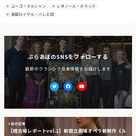
ユーゴ・マルシャン
レオノール・ボラック
英国ロイヤル・バレエ団
ぶらあぼのSNSをフォローする
最新のクラシック音楽情報をお届けします
Twitter
facebook
Youtube
前の記事
【稽古場レポートvol.1】新国立劇場オペラ新制作《ル