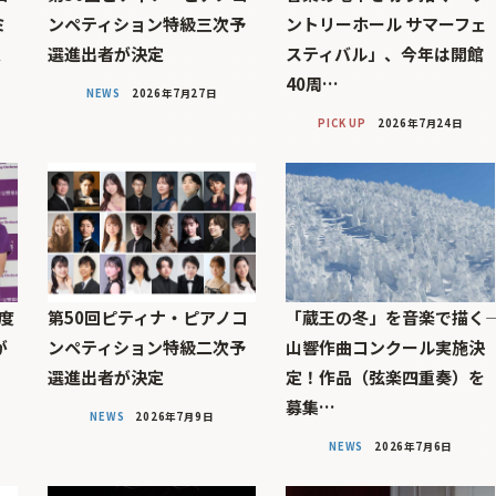
ミ
ンペティション特級三次予
ントリーホール サマーフェ
定
選進出者が決定
スティバル」、今年は開館
40周…
NEWS
2026年7月27日
PICK UP
2026年7月24日
度
第50回ピティナ・ピアノコ
「蔵王の冬」を音楽で描く――
が
ンペティション特級二次予
山響作曲コンクール実施決
選進出者が決定
定！作品（弦楽四重奏）を
募集…
NEWS
2026年7月9日
NEWS
2026年7月6日