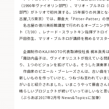
（1990年ヴァイオリン部門）、マリオ・ブルネロ（
部門）がトリオで初共演する。15年振りの共演とな
古屋,7/5東京）では、藤倉大「Pitter-Patter
名古屋の徳川美術館講堂で行われるオープニング特
ト（7/30）、レナード・スラットキン指揮デトロイ
戸田弥生、マリオ・ブルネロが講師を務めるマスタ
企画制作のKAJIMOTO代表取締役社長 梶本眞
「諏訪内晶子は、ヴァイオリニストが抱えている問
り、１つのビジョンを拡げている。そうした演奏家
作曲家のピエール・ブーレーズさんは、古い曲を
新しいものを作っていけと、つねづね言われていま
がいると紹介されました。いまこうやって藤倉さん
晴らしいプロジェクトが続いていってほしいなと思
（ぶらあぼ2017年2月号 News&Topicsに加筆）