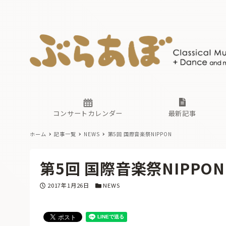
ニュース
ヤマハホ
番組一覧
東京・関
ぶらあぼ
現場のプ
古楽とそ
無料ライ
あ
か
過去の連
コンサートカレンダー
最新記事
ホーム
記事一覧
NEWS
第5回 国際音楽祭NIPPON
ニュース
ヤマハホ
番組一覧
東京・関
ぶらあぼ
第5回 国際音楽祭NIPPON
現場のプ
古楽とそ
無料ライ
あ
か
投稿日
カテゴリー
2017年1月26日
NEWS
過去の連