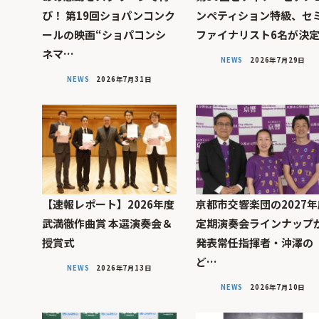
び！ 第19回ショパンコンク
ンペティション特級、セ
ールの映画“ショパコンシ
ファイナリスト6名が決
ネマ…
NEWS
2026年7月29日
NEWS
2026年7月31日
【速報レポート】2026年度
京都市交響楽団の2027年
武満徹作曲賞 本選演奏会＆
定期演奏会ラインナップ
授賞式
発表――常任指揮者・沖澤の
ど…
NEWS
2026年7月13日
NEWS
2026年7月10日