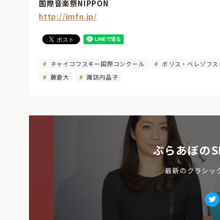
国際音楽祭NIPPON
http://imfn.jp/
チャイコフスキー国際コンクール
ボリス・ベレゾフス
藤倉大
諏訪内晶子
ぶらあぼのS
最新のクラシッ
Tw