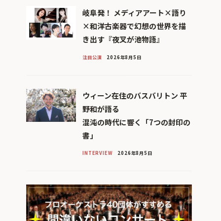
岐阜発！ メディアアート×語り
×和洋古楽器で幻想の世界を描
き出す『夜叉が池物語』
注目公演
2026年8月5日
ウィーン在住のバスバリトン 平
野和が語る
混沌の時代に響く「7つの封印の
書」
INTERVIEW
2026年8月5日