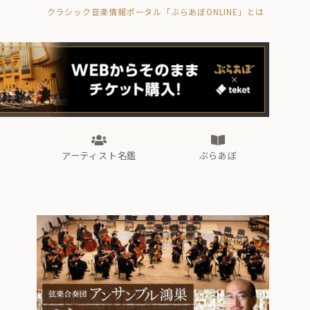
クラシック音楽情報ポータル「ぶらあぼONLINE」とは
の封印の書》
海外公演
FROM編集部
眺望
ぶらあぼブラス！
フォルテピアノ・オデッセイ
アーティスト名鑑
ぶらあぼ
の封印の書》
海外公演
FROM編集部
眺望
ぶらあぼブラス！
フォルテピアノ・オデッセイ