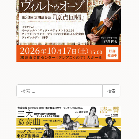
検
検索
索