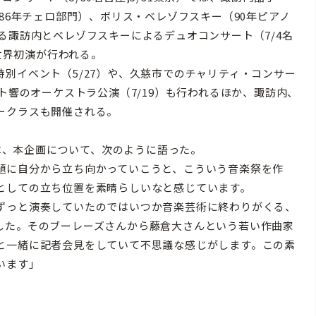
86年チェロ部門）、ボリス・ベレゾフスキー（90年ピアノ
る諏訪内とベレゾフスキーによるデュオコンサート（7/4名
」の世界初演が行われる。
別イベント（5/27）や、久慈市でのチャリティ・コンサー
ト響のオーケストラ公演（7/19）も行われるほか、諏訪内、
ークラスも開催される。
秀は、本企画について、次のように語った。
題に自分から立ち向かっていこうと、こういう音楽祭を作
としての立ち位置を素晴らしいなと感じています。
ずっと演奏していたのではいつか音楽芸術に終わりがくる、
した。そのブーレーズさんから藤倉大さんという若い作曲家
と一緒に記者会見をしていて不思議な感じがします。この素
います」