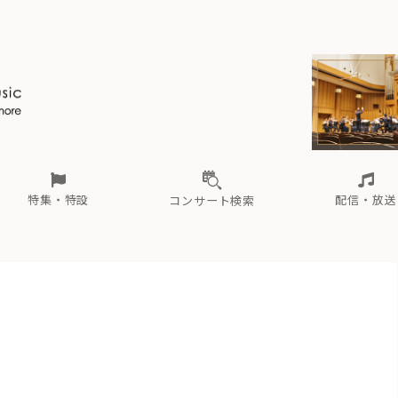
ール
（毎月更新）
東
電子版（無料・月刊）
トピックス
関西
フェスタサマーミューザKAWASAKI 2026
北海道・東北
注目公演
配布場所
インタビュー
中部
定期購読
中国・四国
CD新譜
N響＆東響 《7つ
九州・沖縄
書籍近刊
ロが推す！間違いないオーケストラコンサート
過去の特集
の先と
ブ配信スケジュール
さ
オーケストラの楽屋から
た
な
有料ライブ配信スケジュール
は
ま
や
海の向こうの音楽家
ら
わ
Aからの
載
特集・特設
配信・放送
コンサート検索
ール
（毎月更新）
東
電子版（無料・月刊）
トピックス
関西
フェスタサマーミューザKAWASAKI 2026
北海道・東北
注目公演
配布場所
インタビュー
中部
定期購読
中国・四国
CD新譜
N響＆東響 《7つ
九州・沖縄
書籍近刊
ロが推す！間違いないオーケストラコンサート
過去の特集
の先と
ブ配信スケジュール
さ
オーケストラの楽屋から
た
な
有料ライブ配信スケジュール
は
ま
や
海の向こうの音楽家
ら
わ
Aからの
載