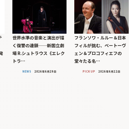
テ
世界水準の音楽と演出が描
フランソワ・ルルー＆日本
、
く復讐の連鎖──新国立劇
フィルが挑む、ベートーヴ
発
場 R.シュトラウス《エレク
ェン＆プロコフィエフの
トラ…
堂々たる名…
NEWS
2026年6月29日
PICK UP
2026年6月22日