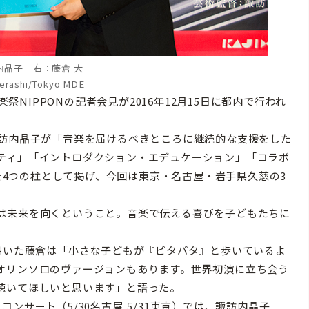
内晶子 右：藤倉 大
erashi/Tokyo MDE
祭NIPPONの記者会見が2016年12月15日に都内で行われ
訪内晶子が「音楽を届けるべきところに継続的な支援をした
ティ」「イントロダクション・エデュケーション」「コラボ
」を4つの柱として掲げ、今回は東京・名古屋・岩手県久慈の3
は未来を向くということ。音楽で伝える喜びを子どもたちに
r』を書いた藤倉は「小さな子どもが『ピタパタ』と歩いているよ
オリンソロのヴァージョンもあります。世界初演に立ち会う
聴いてほしいと思います」と語った。
サート（5/30名古屋,5/31東京）では、諏訪内晶子