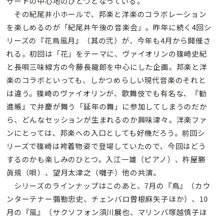
サートの中心地のひとつとなっている。
その紀尾井小ホールで、邦楽と洋楽のコラボレーション
を楽しめるのが「紀尾井午後の音楽会」。昨年に続く4回シ
リーズの『花鳥風月』（其の弐）が、今年も4月から開催さ
れる。初回は「花」をテーマに、ヴァイオリンの篠崎史紀
と長唄三味線方の今藤長龍郎を中心にした企画。邦楽と洋
楽のコラボといっても、しかつめらしい現代音楽のそれと
は違う。篠崎のヴァイオリンが、歌舞伎でも有名な、『勧
進帳』で弁慶が舞う「延年の舞」に参加してしまうのだか
ら、どんなセッションが生まれるのか興味津々。洋楽ファ
ンにとっては、邦楽への入口としても好機だろう。前回シ
リーズで篠崎は袴着物姿で登場していたので、今回はどう
するのかも楽しみのひとつ。入江一雄（ピアノ）、杵屋勝
眞規（唄）、望月太津之（囃子）他の共演。
シリーズのラインナップはこのあと、7月の『鳥』（カウ
ンターテナー彌勒忠史、チェンバロ曽根麻矢子ほか）、10
月の『風』（サクソフォン須川展也、マリンバ塚越慎子ほ