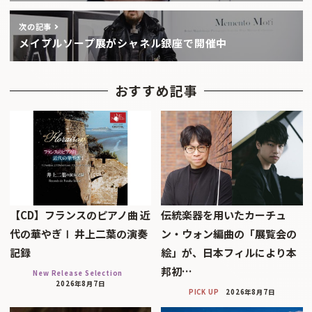
次の記事
メイプルソープ展がシャネル銀座で開催中
おすすめ記事
【CD】フランスのピアノ曲 近
伝統楽器を用いたカーチュ
代の華やぎⅠ 井上二葉の演奏
ン・ウォン編曲の「展覧会の
記録
絵」が、日本フィルにより本
邦初…
New Release Selection
2026年8月7日
PICK UP
2026年8月7日