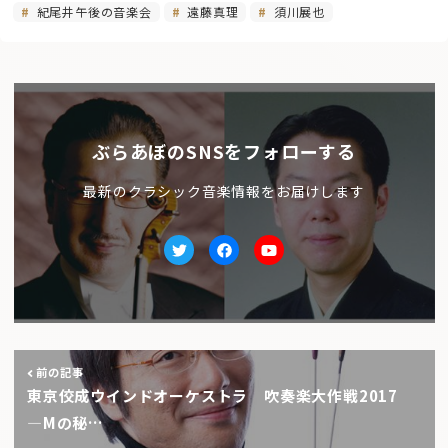
紀尾井午後の音楽会
遠藤真理
須川展也
ぶらあぼのSNSをフォローする
最新のクラシック音楽情報をお届けします
Twitter
facebook
Youtube
前の記事
東京佼成ウインドオーケストラ 吹奏楽大作戦2017
―Mの秘…