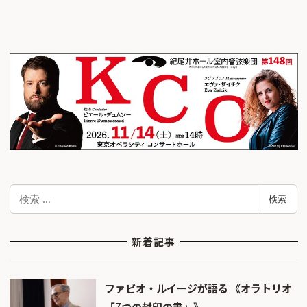
検
検索
索
新着記事
ファビオ・ルイージが語る 《オラトリオ
「7つの封印の書」》