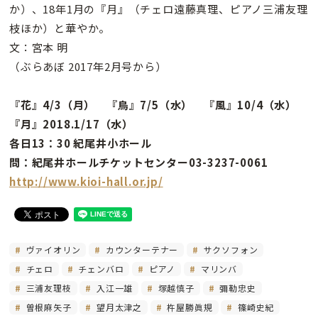
か）、18年1月の『月』（チェロ遠藤真理、ピアノ三浦友理
枝ほか）と華やか。
文：宮本 明
（ぶらあぼ 2017年2月号から）
『花』4/3（月） 『鳥』7/5（水） 『風』10/4（水）
『月』2018.1/17（水）
各日13：30 紀尾井小ホール
問：紀尾井ホールチケットセンター03-3237-0061
http://www.kioi-hall.or.jp/
ヴァイオリン
カウンターテナー
サクソフォン
チェロ
チェンバロ
ピアノ
マリンバ
三浦友理枝
入江一雄
塚越慎子
彌勒忠史
曽根麻矢子
望月太津之
杵屋勝眞規
篠崎史紀