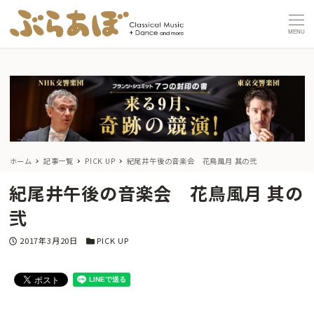
MENU
ホーム
記事一覧
PICK UP
紀尾井午後の音楽会 花鳥風月 其の弐
紀尾井午後の音楽会 花鳥風月 其の
弐
投稿日
カテゴリー
2017年3月20日
PICK UP