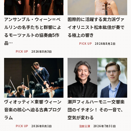
アンサンブル・ウィーン＝ベ
国際的に活躍する実力派ヴァ
ルリンの名手たちと群響によ
イオリニスト松本紘佳が奏で
るモーツァルトの協奏曲5作
る極上の響き
品…
PICK UP
2026年8月2日
PICK UP
2026年8月3日
ヴィオッティ×東響 ウィーン
瀬戸フィルハーモニー交響楽
音楽の核心へ迫る古典プログ
団のイチオシ！ その一音で、
ラム
空気が変わる
PICK UP
2026年8月1日
注目公演
2026年7月31日