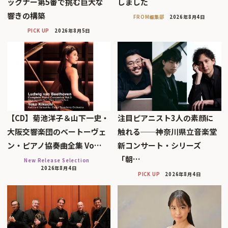
ックナー第5番で挑む巨大な
しました
響きの構築
FROM編集部
2026年8月4日
PICK UP
2026年8月5日
【CD】菊池洋子＆山下一史・
注目ピアニスト3人の素顔に
大阪交響楽団のベートーヴェ
触れる──神奈川県立音楽堂
ン・ピアノ協奏曲全集 Vo…
新コンサート・シリーズ
「朝…
New Release Selection
2026年8月4日
PICK UP
2026年8月4日