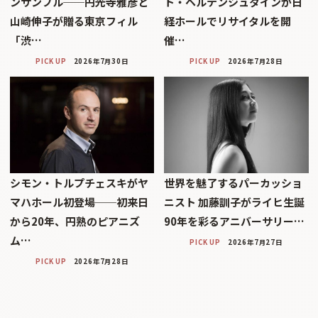
ンサンブル──円光寺雅彦と
ト・ヘルテンシュタインが日
山崎伸子が贈る東京フィル
経ホールでリサイタルを開
「渋…
催…
PICK UP
2026年7月30日
PICK UP
2026年7月28日
シモン・トルプチェスキがヤ
世界を魅了するパーカッショ
マハホール初登場──初来日
ニスト 加藤訓子がライヒ生誕
から20年、円熟のピアニズ
90年を彩るアニバーサリー…
ム…
PICK UP
2026年7月27日
PICK UP
2026年7月28日