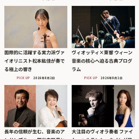
国際的に活躍する実力派ヴァ
ヴィオッティ×東響 ウィーン
イオリニスト松本紘佳が奏で
音楽の核心へ迫る古典プログ
る極上の響き
ラム
PICK UP
2026年8月2日
PICK UP
2026年8月1日
長年の信頼が生む、音楽のア
大注目のヴィオラ奏者 ファイ