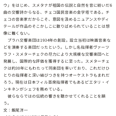
ウ」をはじめ、スメタナが祖国の伝説と自然を音に紡いだ6
曲の交響詩からなる、チェコ国民音楽の金字塔である。チ
ェコの音楽家だからこそ、意図を汲めるニュアンスやディ
テールが作品のそこかしこに散りばめられていることは想
像に難くない。
プラハ交響楽団は1934年の創設。設立当初は映画音楽な
どを演奏する楽団だったという。しかし名指揮者ヴァーツ
ラフ・スメターチェクの尽力により大規模な交響楽団へと
発展し、国際的な評価を獲得するに至った。スメターチェ
クは約30年にもわたって同楽団を率いており、これだけひ
とりの指揮者と深い結びつきを持つオーケストラもまれだ
ろう。現在は日本フィル首席指揮者でもあるピエタリ・イ
ンキネンがシェフを務めている。
彼らならではの伝統の響きを聴かせてくれることを願
う。
文：飯尾洋一