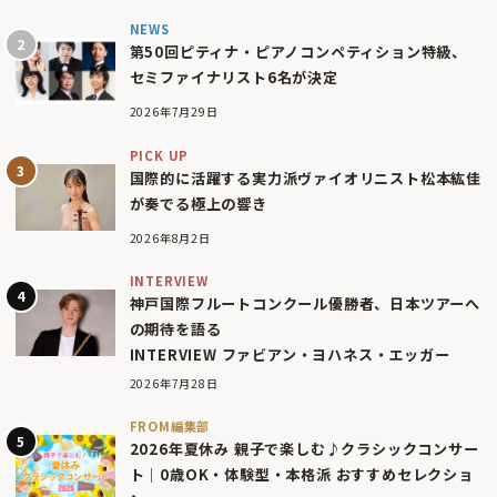
NEWS
第50回ピティナ・ピアノコンペティション特級、
セミファイナリスト6名が決定
2026年7月29日
PICK UP
国際的に活躍する実力派ヴァイオリニスト松本紘佳
が奏でる極上の響き
2026年8月2日
INTERVIEW
神戸国際フルートコンクール優勝者、日本ツアーへ
の期待を語る
INTERVIEW ファビアン・ヨハネス・エッガー
2026年7月28日
FROM編集部
2026年夏休み 親子で楽しむ♪クラシックコンサー
ト｜0歳OK・体験型・本格派 おすすめセレクショ