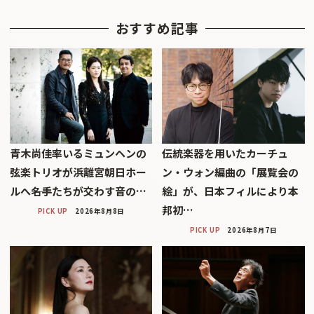
おすすめ記事
青木尚佳率いるミュンヘンの
伝統楽器を用いたカーチュ
弦楽トリオが浜離宮朝日ホー
ン・ウォン編曲の「展覧会の
ルへ――名手たちが交わす音の…
絵」が、日本フィルにより本
邦初…
PICK UP
2026年8月8日
PICK UP
2026年8月7日