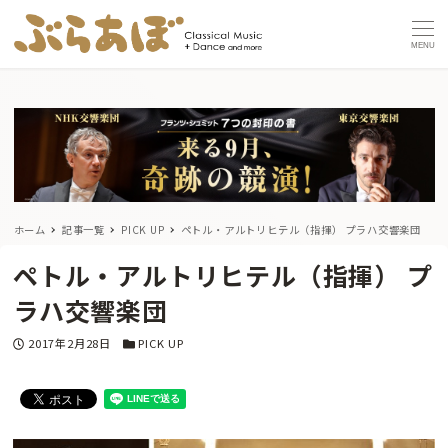
MENU
ホーム
記事一覧
PICK UP
ペトル・アルトリヒテル（指揮） プラハ交響楽団
ペトル・アルトリヒテル（指揮） プ
ラハ交響楽団
投稿日
カテゴリー
2017年2月28日
PICK UP