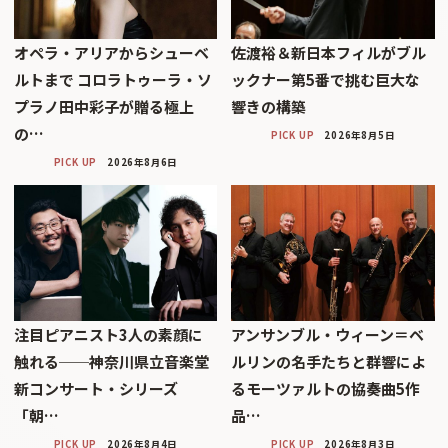
オペラ・アリアからシューベ
佐渡裕＆新日本フィルがブル
ルトまで コロラトゥーラ・ソ
ックナー第5番で挑む巨大な
プラノ田中彩子が贈る極上
響きの構築
の…
PICK UP
2026年8月5日
PICK UP
2026年8月6日
注目ピアニスト3人の素顔に
アンサンブル・ウィーン＝ベ
触れる──神奈川県立音楽堂
ルリンの名手たちと群響によ
新コンサート・シリーズ
るモーツァルトの協奏曲5作
「朝…
品…
PICK UP
2026年8月4日
PICK UP
2026年8月3日