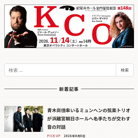
検
検索
索
新着記事
青木尚佳率いるミュンヘンの弦楽トリオ
が浜離宮朝日ホールへ――名手たちが交わす
音の対話
PICK UP
2026年8月8日