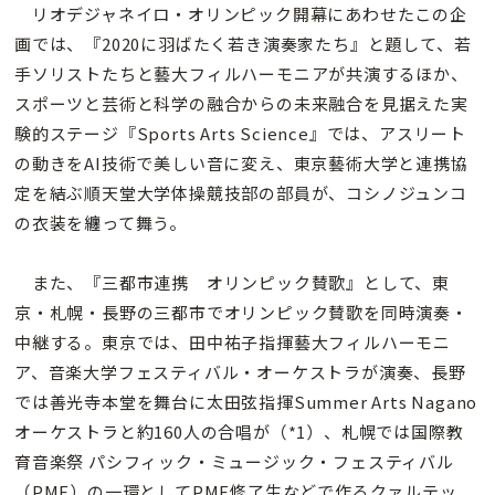
リオデジャネイロ・オリンピック開幕にあわせたこの企
画では、『2020に羽ばたく若き演奏家たち』と題して、若
手ソリストたちと藝大フィルハーモニアが共演するほか、
スポーツと芸術と科学の融合からの未来融合を見据えた実
験的ステージ『Sports Arts Science』では、アスリート
の動きをAI技術で美しい音に変え、東京藝術大学と連携協
定を結ぶ順天堂大学体操競技部の部員が、コシノジュンコ
の衣装を纏って舞う。
また、『三都市連携 オリンピック賛歌』として、東
京・札幌・長野の三都市でオリンピック賛歌を同時演奏・
中継する。東京では、田中祐子指揮藝大フィルハーモニ
ア、音楽大学フェスティバル・オーケストラが演奏、長野
では善光寺本堂を舞台に太田弦指揮Summer Arts Nagano
オーケストラと約160人の合唱が（*1）、札幌では国際教
育音楽祭 パシフィック・ミュージック・フェスティバル
（PMF）の一環としてPMF修了生などで作るクァルテッ