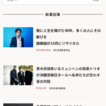
索
新着記事
歌に人生を捧げた40年、多くの人にその
歓びを
錦織健が10月にリサイタル
INTERVIEW
2026年8月9日
青木尚佳率いるミュンヘンの弦楽トリオ
が浜離宮朝日ホールへ――名手たちが交わす
音の対話
PICK UP
2026年8月8日