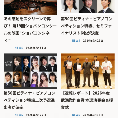
あの感動をスクリーンで再
第50回ピティナ・ピアノコン
び！ 第19回ショパンコンクー
ペティション特級、セミファ
ルの映画“ショパコンシネ
イナリスト6名が決定
マ…
NEWS
2026年7月29日
NEWS
2026年7月31日
第50回ピティナ・ピアノコン
【速報レポート】2026年度
ペティション特級三次予選進
武満徹作曲賞 本選演奏会＆授
出者が決定
賞式
NEWS
2026年7月27日
NEWS
2026年7月13日