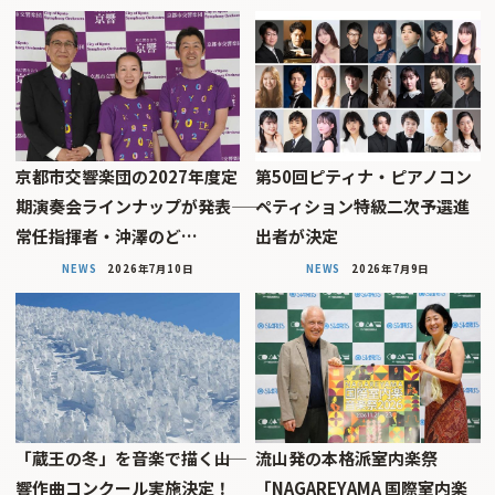
京都市交響楽団の2027年度定
第50回ピティナ・ピアノコン
期演奏会ラインナップが発表――
ペティション特級二次予選進
常任指揮者・沖澤のど…
出者が決定
NEWS
2026年7月10日
NEWS
2026年7月9日
「蔵王の冬」を音楽で描く――山
流山発の本格派室内楽祭
響作曲コンクール実施決定！
「NAGAREYAMA 国際室内楽