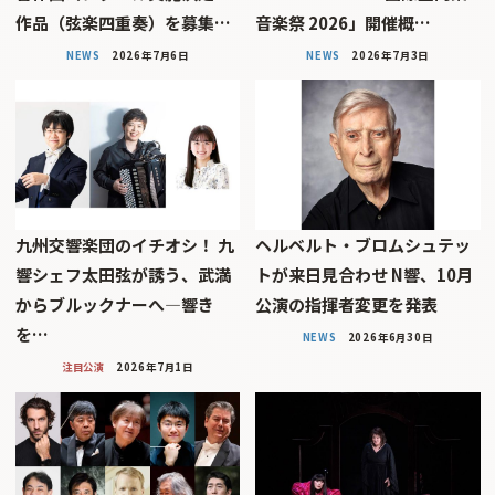
作品（弦楽四重奏）を募集…
音楽祭 2026」開催概…
NEWS
2026年7月6日
NEWS
2026年7月3日
九州交響楽団のイチオシ！ 九
ヘルベルト・ブロムシュテッ
響シェフ太田弦が誘う、武満
トが来日見合わせ N響、10月
からブルックナーへ―響き
公演の指揮者変更を発表
を…
NEWS
2026年6月30日
注目公演
2026年7月1日