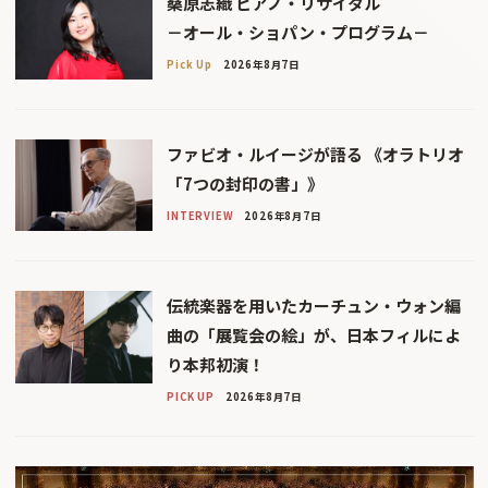
桑原志織 ピアノ・リサイタル
－オール・ショパン・プログラム－
Pick Up
2026年8月7日
ファビオ・ルイージが語る 《オラトリオ
「7つの封印の書」》
INTERVIEW
2026年8月7日
伝統楽器を用いたカーチュン・ウォン編
曲の「展覧会の絵」が、日本フィルによ
り本邦初演！
PICK UP
2026年8月7日