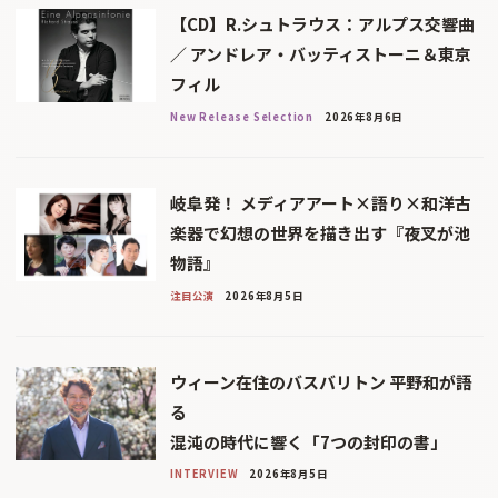
【CD】R.シュトラウス：アルプス交響曲
／ アンドレア・バッティストーニ＆東京
フィル
New Release Selection
2026年8月6日
岐阜発！ メディアアート×語り×和洋古
楽器で幻想の世界を描き出す『夜叉が池
物語』
注目公演
2026年8月5日
ウィーン在住のバスバリトン 平野和が語
る
混沌の時代に響く「7つの封印の書」
INTERVIEW
2026年8月5日