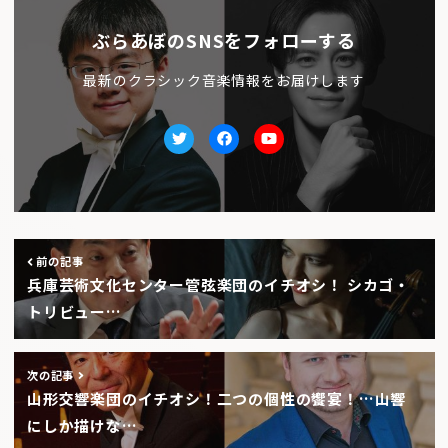
ぶらあぼのSNSをフォローする
最新のクラシック音楽情報をお届けします
Twitter
facebook
Youtube
前の記事
兵庫芸術文化センター管弦楽団のイチオシ！ シカゴ・
トリビュー…
次の記事
山形交響楽団のイチオシ！二つの個性の饗宴！…山響
にしか描けな…