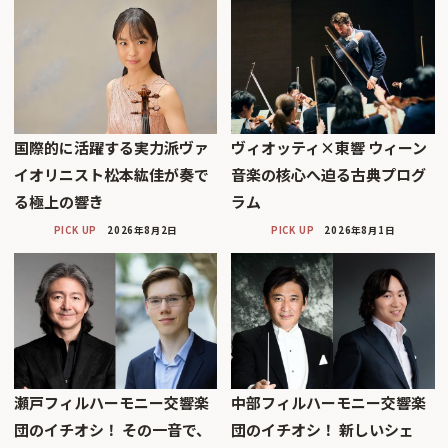
国際的に活躍する実力派ヴァ
ヴィオッティ×東響 ウィーン
イオリニスト松本紘佳が奏で
音楽の核心へ迫る古典プログ
る極上の響き
ラム
PICK UP
2026年8月2日
PICK UP
2026年8月1日
瀬戸フィルハーモニー交響楽
中部フィルハーモニー交響楽
団のイチオシ！ その一音で、
団のイチオシ！ 新しいシェ