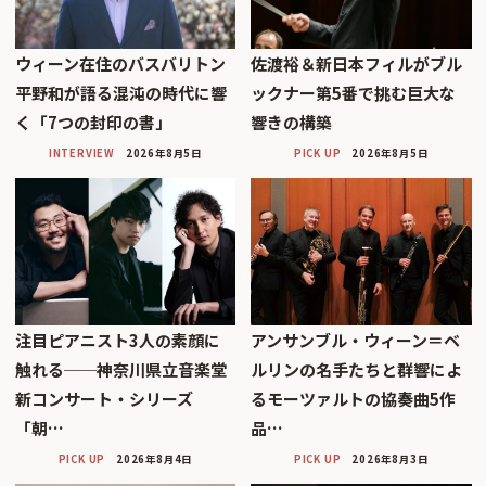
ウィーン在住のバスバリトン
佐渡裕＆新日本フィルがブル
平野和が語る混沌の時代に響
ックナー第5番で挑む巨大な
く「7つの封印の書」
響きの構築
INTERVIEW
2026年8月5日
PICK UP
2026年8月5日
注目ピアニスト3人の素顔に
アンサンブル・ウィーン＝ベ
触れる──神奈川県立音楽堂
ルリンの名手たちと群響によ
新コンサート・シリーズ
るモーツァルトの協奏曲5作
「朝…
品…
PICK UP
2026年8月4日
PICK UP
2026年8月3日