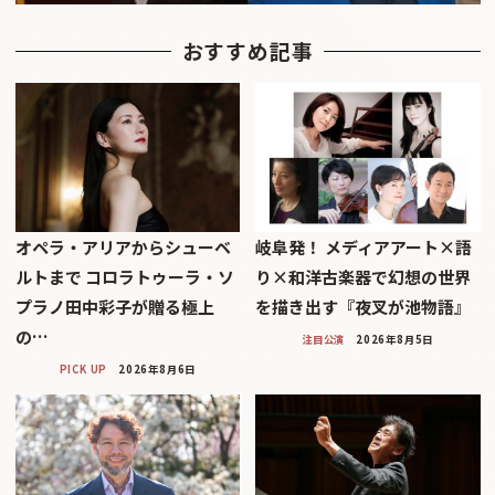
おすすめ記事
オペラ・アリアからシューベ
岐阜発！ メディアアート×語
ルトまで コロラトゥーラ・ソ
り×和洋古楽器で幻想の世界
プラノ田中彩子が贈る極上
を描き出す『夜叉が池物語』
の…
注目公演
2026年8月5日
PICK UP
2026年8月6日