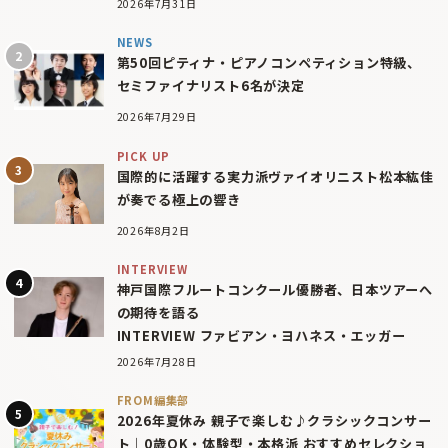
2026年7月31日
NEWS
第50回ピティナ・ピアノコンペティション特級、
セミファイナリスト6名が決定
2026年7月29日
PICK UP
国際的に活躍する実力派ヴァイオリニスト松本紘佳
が奏でる極上の響き
2026年8月2日
INTERVIEW
神戸国際フルートコンクール優勝者、日本ツアーへ
の期待を語る
INTERVIEW ファビアン・ヨハネス・エッガー
2026年7月28日
FROM編集部
2026年夏休み 親子で楽しむ♪クラシックコンサー
ト｜0歳OK・体験型・本格派 おすすめセレクショ