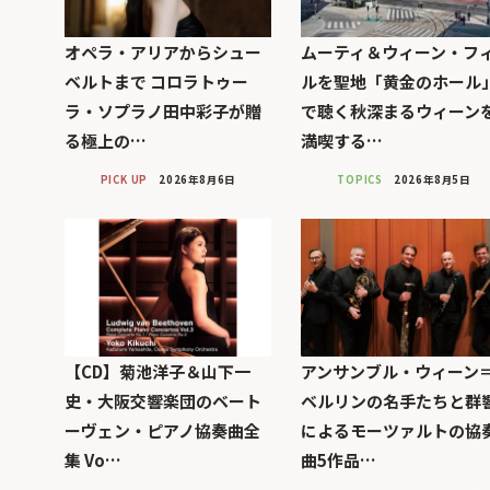
オペラ・アリアからシュー
ムーティ＆ウィーン・フ
ベルトまで コロラトゥー
ルを聖地「黄金のホール
ラ・ソプラノ田中彩子が贈
で聴く秋深まるウィーン
る極上の…
満喫する…
PICK UP
2026年8月6日
TOPICS
2026年8月5日
【CD】菊池洋子＆山下一
アンサンブル・ウィーン
史・大阪交響楽団のベート
ベルリンの名手たちと群
ーヴェン・ピアノ協奏曲全
によるモーツァルトの協
集 Vo…
曲5作品…