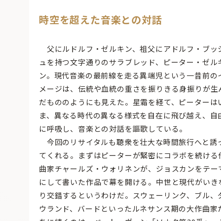
時空を超えた音楽との対話
父にルドルフ・ゼルキン、祖父にアドルフ・ブッ
ュを持つ文字通りのサラブレッド、ピーター・ゼル
ン。現代音楽の最前線を走る異端児という一昔前の
メージは、伝統や血統の重さを振りきる身振りが生
だもののようにも見えた。星霜を経て、ピーターは
ま、異なる時代の異なる様式を自在に飛び越え、自
に呼吸し、音楽との対話を謳歌している。
今回のリサイタルも聴衆を壮大な時間旅行へと誘
てくれる。まずはピーターが緊密にコラボを続ける
曲家チャールズ・ウォリネンが、ジョスカンをテー
にして書いた作品で幕を開ける。中世と現代がいき
り交錯するというわけだ。スウェーリンク、ブル、
ウランド、バードといったルネサンス期の大作曲家