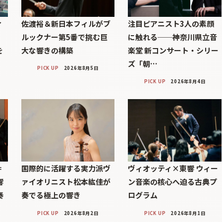
ィ
佐渡裕＆新日本フィルがブ
注目ピアニスト3人の素顔
」
ルックナー第5番で挑む巨
に触れる──神奈川県立音
を
大な響きの構築
楽堂 新コンサート・シリー
ズ「朝…
PICK UP
2026年8月5日
PICK UP
2026年8月4日
＝
国際的に活躍する実力派ヴ
ヴィオッティ×東響 ウィー
響
ァイオリニスト松本紘佳が
ン音楽の核心へ迫る古典プ
奏
奏でる極上の響き
ログラム
PICK UP
2026年8月2日
PICK UP
2026年8月1日