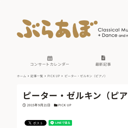
ニュース
ヤマハホ
番組一覧
東京・関
ぶらあぼ
現場のプ
古楽とそ
無料ライ
あ
か
過去の連
コンサートカレンダー
最新記事
ホーム
記事一覧
PICK UP
ピーター・ゼルキン（ピアノ）
ニュース
ヤマハホ
番組一覧
東京・関
ぶらあぼ
ピーター・ゼルキン（ピア
現場のプ
古楽とそ
無料ライ
あ
か
投稿日
カテゴリー
2015年9月21日
PICK UP
過去の連