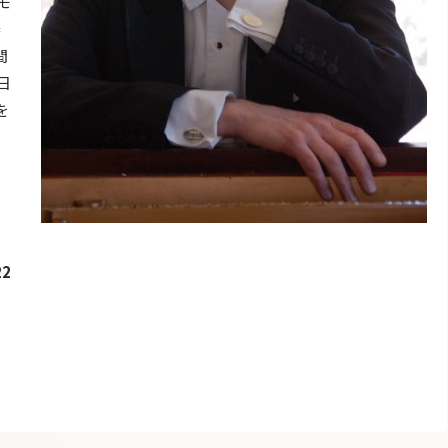
モ
奏
間
日
を
2