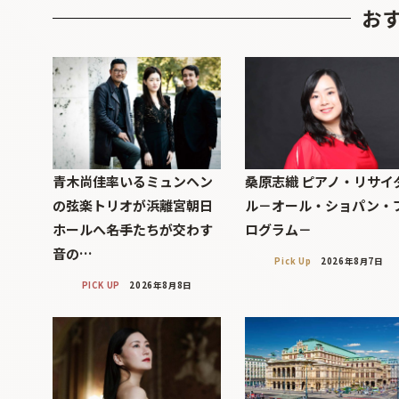
お
青木尚佳率いるミュンヘン
桑原志織 ピアノ・リサイ
の弦楽トリオが浜離宮朝日
ル－オール・ショパン・
ホールへ――名手たちが交わす
ログラム－
音の…
Pick Up
2026年8月7日
PICK UP
2026年8月8日