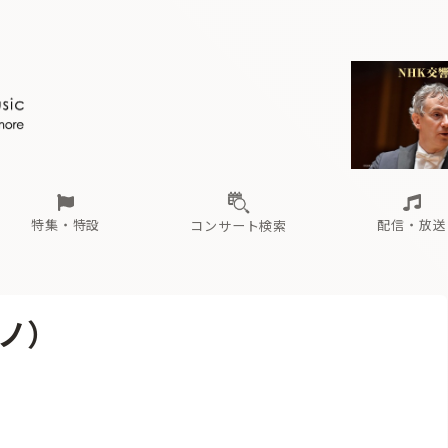
ール
（毎月更新）
東
電子版（無料・月刊）
トピックス
関西
フェスタサマーミューザKAWASAKI 2026
北海道・東北
注目公演
配布場所
インタビュー
中部
定期購読
中国・四国
CD新譜
N響＆東響 《7つ
九州・沖縄
書籍近刊
ロが推す！間違いないオーケストラコンサート
過去の特集
の先と
ブ配信スケジュール
さ
オーケストラの楽屋から
た
な
有料ライブ配信スケジュール
は
ま
や
海の向こうの音楽家
ら
わ
Aからの
載
特集・特設
配信・放送
コンサート検索
ール
（毎月更新）
東
電子版（無料・月刊）
トピックス
関西
フェスタサマーミューザKAWASAKI 2026
北海道・東北
注目公演
配布場所
インタビュー
中部
定期購読
中国・四国
CD新譜
N響＆東響 《7つ
九州・沖縄
書籍近刊
ノ）
ロが推す！間違いないオーケストラコンサート
過去の特集
の先と
ブ配信スケジュール
さ
オーケストラの楽屋から
た
な
有料ライブ配信スケジュール
は
ま
や
海の向こうの音楽家
ら
わ
Aからの
載