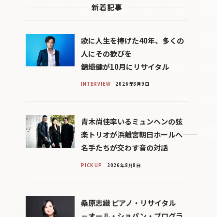
新着記事
歌に人生を捧げた40年、多くの
人にその歓びを
錦織健が10月にリサイタル
INTERVIEW
2026年8月9日
青木尚佳率いるミュンヘンの弦
楽トリオが浜離宮朝日ホールへ――
名手たちが交わす音の対話
PICK UP
2026年8月8日
桑原志織 ピアノ・リサイタル
－オール・ショパン・プログラ