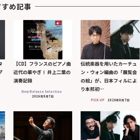
すすめ記事
タ
【CD】フランスのピアノ曲
伝統楽器を用いたカーチュ
プ
近代の華やぎⅠ 井上二葉の
ン・ウォン編曲の「展覧会
演奏記録
の絵」が、日本フィルによ
り本邦初…
New Release Selection
2026年8月7日
PICK UP
2026年8月7日