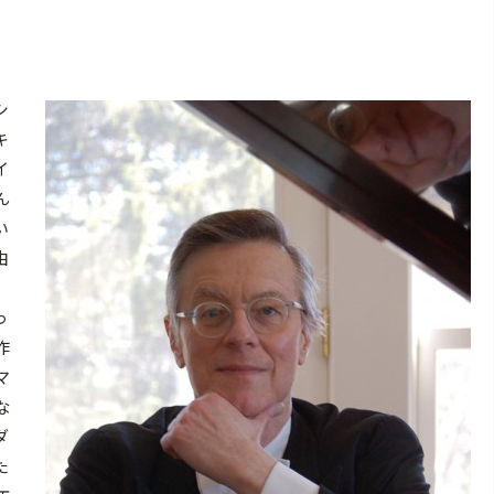
シ
キ
イ
ん
い
由
っ
作
マ
な
ダ
た