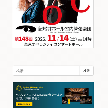
検
検索
索