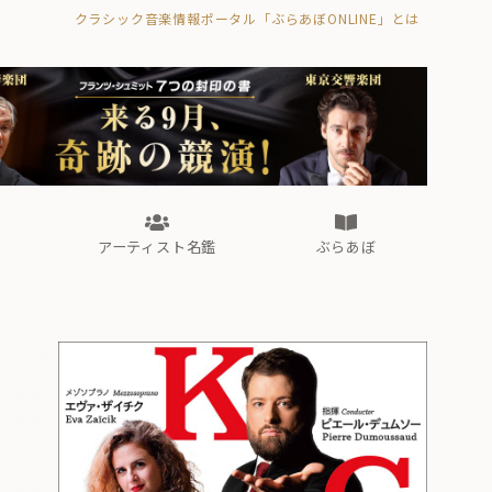
クラシック音楽情報ポータル「ぶらあぼONLINE」とは
の封印の書》
海外公演
FROM編集部
眺望
ぶらあぼブラス！
フォルテピアノ・オデッセイ
アーティスト名鑑
ぶらあぼ
の封印の書》
海外公演
FROM編集部
眺望
ぶらあぼブラス！
フォルテピアノ・オデッセイ